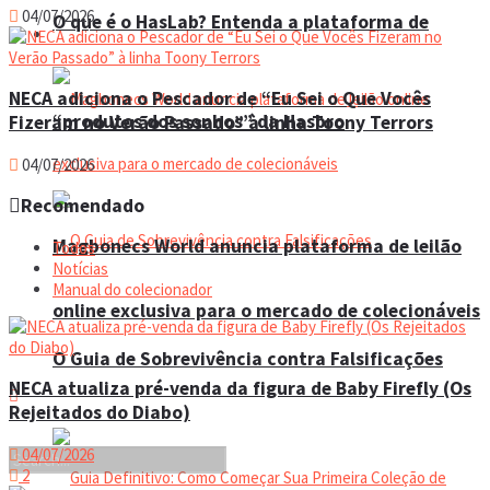
04/07/2026
O que é o HasLab? Entenda a plataforma de
Eventos
NECA adiciona o Pescador de “Eu Sei o Que Vocês
“produtos dos sonhos” da Hasbro
Fizeram no Verão Passado” à linha Toony Terrors
04/07/2026
Recomendado
Magbonecs World anuncia plataforma de leilão
Todos
Notícias
Manual do colecionador
online exclusiva para o mercado de colecionáveis
O Guia de Sobrevivência contra Falsificações
NECA atualiza pré-venda da figura de Baby Firefly (Os
Rejeitados do Diabo)
04/07/2026
2