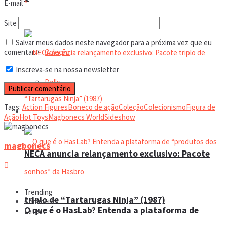
E-mail
*
Action Figures
Site
Salvar meus dados neste navegador para a próxima vez que eu
Coleção
comentar.
Inscreva-se na nossa newsletter
Dolls
Tags:
Action Figures
Boneco de ação
Coleção
Colecionismo
Figura de
Manual do colecionador
Ação
Hot Toys
Magbonecs World
Sideshow
magbonecs
NECA anuncia relançamento exclusivo: Pacote
Trending
triplo de “Tartarugas Ninja” (1987)
Comments
O que é o HasLab? Entenda a plataforma de
Latest