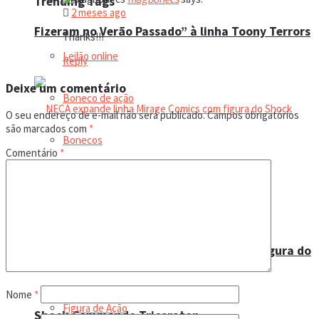
Trending Tags
2 meses ago
Fizeram no Verão Passado” à linha Toony Terrors
Thanks!!!
Leilão online
Reply
Deixe um comentário
Boneco de ação
O seu endereço de e-mail não será publicado.
Campos obrigatórios
são marcados com
*
Bonecos
Comentário
*
Magbonecs World
Colecionismo
NECA expande linha Mirage Comics com figura do
Bonecas
Nome
*
Figura de Ação
Shock Commando Triceraton