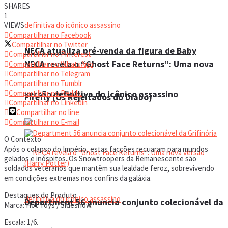
SHARES
1
VIEWS
Compartilhar no Facebook
Compartilhar no Twitter
NECA atualiza pré-venda da figura de Baby
Compartilhar no Pinterest
NECA revela o “Ghost Face Returns”: Uma nova
Compartilhar no WhatsApp
Compartilhar no Telegram
Compartilhar no Tumblr
Compartilhar no Reddit
versão definitiva do icônico assassino
Firefly (Os Rejeitados do Diabo)
Compartilhar no Linkedin
Compartilhar no line
Compartilhar no E-mail
O Contexto
Após o colapso do Império, estas facções recuaram para mundos
gelados e inóspitos. Os Snowtroopers da Remanescente são
soldados veteranos que mantêm sua lealdade feroz, sobrevivendo
em condições extremas nos confins da galáxia.
Destaques do Produto
Department 56 anuncia conjunto colecionável da
Marca: Hot Toys / Sideshow.
Escala: 1/6.