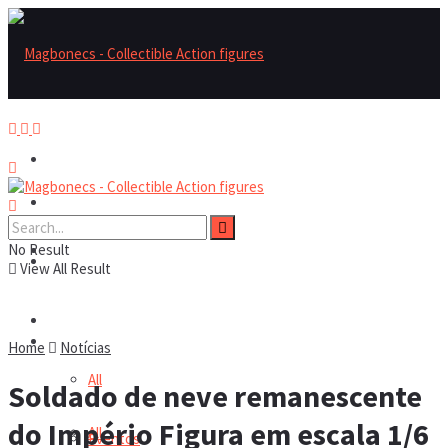
Magbonecs – Collectible Action Figures
Magbonecs – Collectible Action Figures
No Result
Reviews
Reviews
View All Result
Notícias
Notícias
Home
Notícias
All
Soldado de neve remanescente
do Império Figura em escala 1/6
All
Eventos