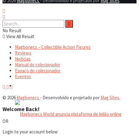
© 2026
Magbonecs
- Desenvolvido e projetado por
Mag Sites
.
sua coleção
No Result
View All Result
Magbonecs – Collectible Action Figures
Reviews
Espaço do colecionador
Notícias
Manual do colecionador
Espaço do colecionador
Eventos
Eventos
© 2026
Magbonecs
- Desenvolvido e projetado por
Mag Sites
.
Welcome Back!
OR
Login to your account below