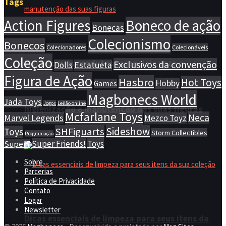
Tags
Action Figures
Boneco de ação
Bonecas
Colecionismo
Bonecos
Colecionadores
Colecionáveis
Coleção
Lista com os produtos essenciais para a
Exclusivos da convenção
Dolls
Estatueta
Figura de Ação
Hasbro
Hot Toys
Hobby
Games
Magbonecs World
Jada Toys
Jogos
Leilão online
higienização e manutenção das suas figuras
Mcfarlane Toys
Neca
Marvel Legends
Mezco Toyz
Sideshow
SHFiguarts
Toys
Storm Collectibles
Programação
Super Friends!
Toys
Super7
Sobre
Parcerias
Política de Privacidade
Contato
Logar
Newsletter
Dicas essenciais de limpeza para seus itens da