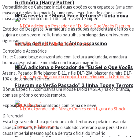
Grifinória (Harry Potter)
Versatilidade de Cabeças: Inclui duas opções com capacete (uma com
máscara de plástico macio) e uma nova escultura de cabeça sem
NECA revela o “Ghost Face Returns”: Uma nova
máscara, revelando o rosto do sobrevivente imperial.
Estética de Desgaste: A armadura e as roupas apresentam efeitos de
sujeira e uso severo, refletindo patrulhas prolongadas em invernos
rigorosos.
versão definitiva do icônico assassino
Conteúdo e Acessórios
Traje: Casaco bege acinzentado com textura aveludada, armadura
branca desgastada e mochila com fixação magnética.
NECA adiciona o Pescador de “Eu Sei o Que Vocês
Arsenal Pesado: Rifle blaster E-11, rifle DLT-20A, blaster de mira DLT-
19X e detonador térmico.
Fizeram no Verão Passado” à linha Toony Terrors
Bônus Especial: Acompanha um Mouse Droid (MSE-6) na cor branca,
com seu próprio controle remoto.
Exposição: Base personalizada com tema de neve.
Diferencial
Esta figura se destaca pela riqueza de texturas e pela inclusão da
cabeça humana, humanizando o soldado veterano que persiste na
causa imperial mesmo após a derrota oficial do Império.