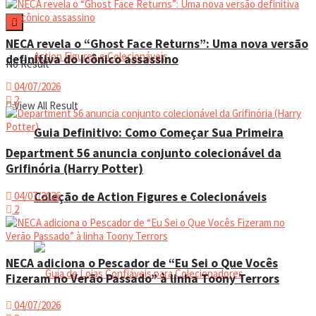
NECA revela o “Ghost Face Returns”: Uma nova versão
definitiva do icônico assassino
No Result
04/07/2026
2
View All Result
Guia Definitivo: Como Começar Sua Primeira
Department 56 anuncia conjunto colecionável da
Grifinória (Harry Potter)
Coleção de Action Figures e Colecionáveis
04/07/2026
2
NECA adiciona o Pescador de “Eu Sei o Que Vocês
Fizeram no Verão Passado” à linha Toony Terrors
04/07/2026