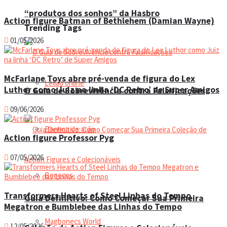
“produtos dos sonhos” da Hasbro
Action figure Batman of Bethlehem (Damian Wayne)
Trending Tags
01/05/2026
McFarlane Toys abre pré-venda de figura do Lex
Leilão online
Luthor como Juiz na linha ‘DC Retro’ de Super Amigos
O Guia de Sobrevivência contra Falsificações
09/06/2026
Boneco de ação
Action figure Professor Pyg
07/05/2026
Bonecos
Transformers Hearts of Steel Linhas do Tempo
Guia Definitivo: Como Começar Sua Primeira
Megatron e Bumblebee das Linhas do Tempo
Magbonecs World
12/05/2026