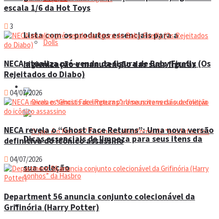
escala 1/6 da Hot Toys
3
Lista com os produtos essenciais para a
Dolls
NECA atualiza pré-venda da figura de Baby Firefly (Os
higienização e manutenção das suas figuras
Rejeitados do Diabo)
Manual do colecionador
04/07/2026
NECA revela o “Ghost Face Returns”: Uma nova versão
Dicas essenciais de limpeza para seus itens da
definitiva do icônico assassino
04/07/2026
sua coleção
Department 56 anuncia conjunto colecionável da
Espaço do colecionador
Grifinória (Harry Potter)