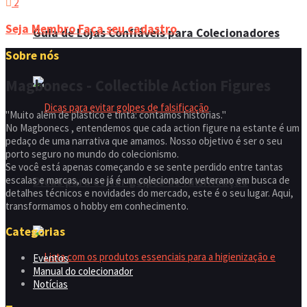
2
Seja Membro
Faça seu cadastro
Guia de Lojas Confiáveis para Colecionadores
Sobre nós
Magbonecs - Collectible Action Figures
"Muito além de plástico e tinta: contamos histórias."
No Magbonecs , entendemos que cada action figure na estante é um
pedaço de uma narrativa que amamos. Nosso objetivo é ser o seu
porto seguro no mundo do colecionismo.
Se você está apenas começando e se sente perdido entre tantas
escalas e marcas, ou se já é um colecionador veterano em busca de
Dicas para evitar golpes de falsificação
detalhes técnicos e novidades do mercado, este é o seu lugar. Aqui,
transformamos o hobby em conhecimento.
Categorias
Eventos
Manual do colecionador
Notícias