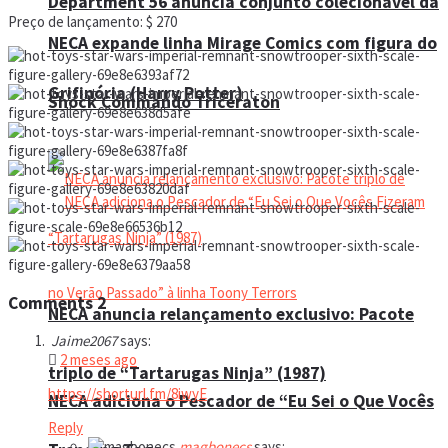
Department 56 anuncia conjunto colecionável da
Preço de lançamento: $ 270
NECA expande linha Mirage Comics com figura do
Grifinória (Harry Potter)
Shock Commando Triceraton
Comments
2
NECA anuncia relançamento exclusivo: Pacote
Jaime2067
says:
2 meses ago
triplo de “Tartarugas Ninja” (1987)
https://shorturl.fm/8iwyE
NECA adiciona o Pescador de “Eu Sei o Que Vocês
Reply
magbonecs
says: