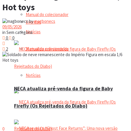
Hot toys
Manual do colecionador
by
magbonecs
Eventos
09/05/2026
Notícias
in
Sem categoria
0
0
Manual do colecionador
2
Notícias
NECA atualiza pré-venda da figura de Baby
Firefly (Os Rejeitados do Diabo)
0