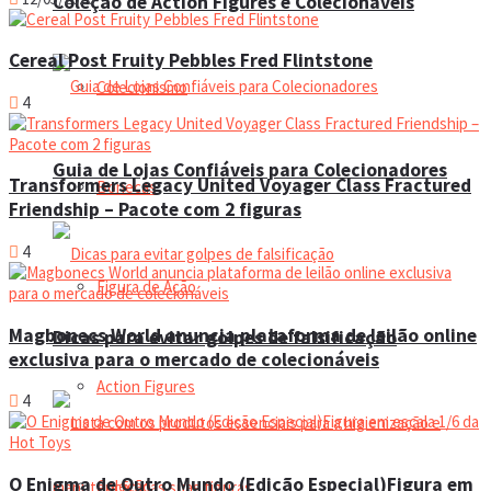
Coleção de Action Figures e Colecionáveis
Cereal Post Fruity Pebbles Fred Flintstone
Colecionismo
4
Guia de Lojas Confiáveis para Colecionadores
Transformers Legacy United Voyager Class Fractured
Bonecas
Friendship – Pacote com 2 figuras
4
Figura de Ação
Magbonecs World anuncia plataforma de leilão online
Dicas para evitar golpes de falsificação
exclusiva para o mercado de colecionáveis
Action Figures
4
O Enigma de Outro Mundo (Edição Especial)Figura em
Coleção