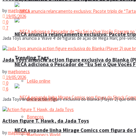
by
magbonecs
19/05/2026
0
7
NECA anuncia relançamento exclusivo: Pacote trip
Jada Toys anuncia a 'Wave 4' de figuras de ação de Mega Man; pré-vend
Trending Tags
Jada Toys anuncia action figure exclusiva do Blanka (Pl
NECA adiciona o Pescador de “Eu Sei o Que Vocês 
by
magbonecs
19/05/2026
Leilão online
0
6
Boneco de ação
Jada Toys anuncia action figure exclusiva do Blanka (Player 2) que brilh
Bonecos
Action figure T. Hawk, da Jada Toys
NECA expande linha Mirage Comics com figura do
by
magbonecs
Magbonecs World