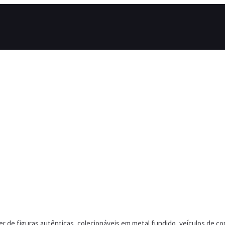
 de figuras autênticas, colecionáveis ​​em metal fundido, veículos de co