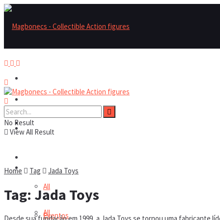
Magbonecs – Collectible Action Figures
Magbonecs – Collectible Action Figures
No Result
Reviews
Reviews
View All Result
Notícias
Notícias
Home
Tag
Jada Toys
All
Tag:
Jada Toys
All
Eventos
Desde sua fundação em 1999, a Jada Toys se tornou uma fabricante líder