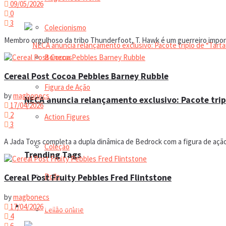
09/05/2026
0
3
Colecionismo
Membro orgulhoso da tribo Thunderfoot, T. Hawk é um guerreiro imponen
Bonecas
Cereal Post Cocoa Pebbles Barney Rubble
Figura de Ação
by
magbonecs
NECA anuncia relançamento exclusivo: Pacote trip
17/04/2026
2
Action Figures
3
A Jada Toys completa a dupla dinâmica de Bedrock com a figura de ação 
Coleção
Trending Tags
Dolls
Cereal Post Fruity Pebbles Fred Flintstone
by
magbonecs
Manual do colecionador
17/04/2026
Leilão online
4
6