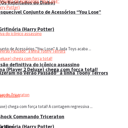
 (Os Rejeitados do Diabo)
esquecível Conjunto de Acessórios “You Lose”
rifinória (Harry Potter)
unto de Acessórios "You Lose" A Jada Toys acaba ...
são definitiva do icônico assassino
ma (Player 2 Deluxe) chega com força total!
Fizeram no Verão Passado” à linha Toony Terrors
uxe) chega com força total! A contagem regressiva ...
 Shock Commando Triceraton
rifinória (Harry Potter)
ga Man