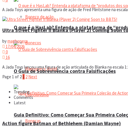
A Jada Toys apresenta uma figura de ação de Fred Flintstone na escala 1
Boneco de ação
O que é o HasLab? Entenda a plataforma de “prod
Ultra Street Fighter II Blanka (Player 2) Coming Soon t
by
magbonecs
Bonecos
17/04/2026
0
16
A Jada Toys lançou uma figura de ação articulada do Blanka na escala 1:1
Magbonecs World
O Guia de Sobrevivência contra Falsificações
Page 1 of 2
1
2
Next
Trending
Colecionismo
Comments
Latest
Guia Definitivo: Como Começar Sua Primeira Coleç
Bonecas
Action figure Batman of Bethlehem (Damian Wayne)