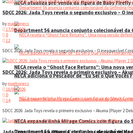
NECA atualiza pré-venda da figura de Baby Firefly
SDCC 2026: Jada Toys revela o segundo exclusivo – O in
by
magbonecs
17/06/2026
Department 56 anuncia conjunto colecionável da G
0
12
SDCC 2026: Jada Toys revela o segundo exclusivo – O inesquecível Conj
NECA revela o “Ghost Face Returns”: Uma nova ver
SDCC 2026: Jada Toys revela o primeiro exclusivo – Aku
NECA adiciona o Pescador de “Eu Sei o Que Vocês 
by
magbonecs
16/06/2026
0
14
SDCC 2026: Jada Toys revela o primeiro exclusivo – Akuma (Player 2 Del
NECA expande linha Mirage Comics com figura do
Department 56 anuncia conjunto colecionável da G
Jada Toys anuncia a ‘Wave 4’ de figuras de ação de Me