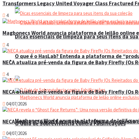
Transformers Legacy United Voyager Class Fractured Fr
4
Magbonecs World anuncia plataforma de leilão online e
Dicas essenciais de limpeza para seus itens da sua
4
O que é o HasLab? Entenda a plataforma de “prod
Espaço do colecionador
NECA atualiza pré-venda da figura de Baby Firefly (Os 
4
Eventos
NECA atualiza pré-venda da figura de Baby Firefly (Os 
04/07/2026
Magbonecs World anuncia plataforma de leilão onl
NECA revela o “Ghost Face Returns”: Uma nova versão d
O Guia de Sobrevivência contra Falsificações
04/07/2026