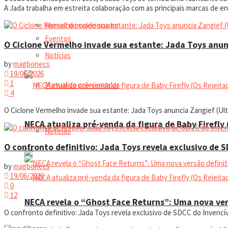
A Jada trabalha em estreita colaboração com as principais marcas de 
Manual do colecionador
Eventos
O Ciclone Vermelho invade sua estante: Jada Toys anunci
Notícias
by
magbonecs
19/06/2026
1
Manual do colecionador
4
O Ciclone Vermelho invade sua estante: Jada Toys anuncia Zangief (Ultra
NECA atualiza pré-venda da figura de Baby Firefly
Notícias
O confronto definitivo: Jada Toys revela exclusivo de 
by
magbonecs
19/06/2026
0
12
NECA revela o “Ghost Face Returns”: Uma nova ver
O confronto definitivo: Jada Toys revela exclusivo de SDCC do Invencí