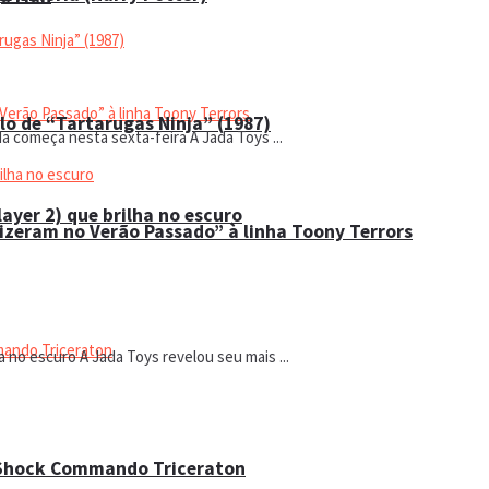
lo de “Tartarugas Ninja” (1987)
a começa nesta sexta-feira A Jada Toys ...
ayer 2) que brilha no escuro
Fizeram no Verão Passado” à linha Toony Terrors
a no escuro A Jada Toys revelou seu mais ...
 Shock Commando Triceraton