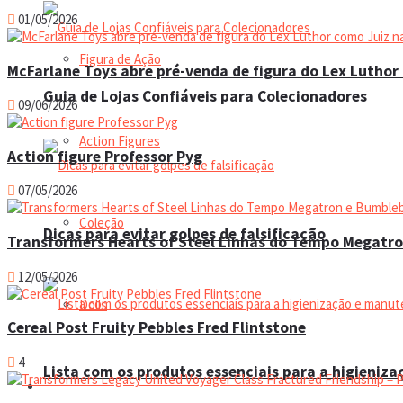
01/05/2026
Figura de Ação
McFarlane Toys abre pré-venda de figura do Lex Luthor 
Guia de Lojas Confiáveis para Colecionadores
09/06/2026
Action Figures
Action figure Professor Pyg
07/05/2026
Coleção
Dicas para evitar golpes de falsificação
Transformers Hearts of Steel Linhas do Tempo Megatr
12/05/2026
Dolls
Cereal Post Fruity Pebbles Fred Flintstone
4
Lista com os produtos essenciais para a higieniz
Manual do colecionador