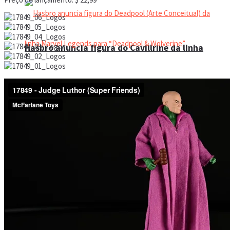
Hasbro anuncia figura do Cavillrine da linha
Hasbro anuncia figura do Deadpool (Arte
Marvel Legends para “Deadpool & Wolverine”
Conceitual) da linha Marvel Legends para
“Deadpool & Wolverine”