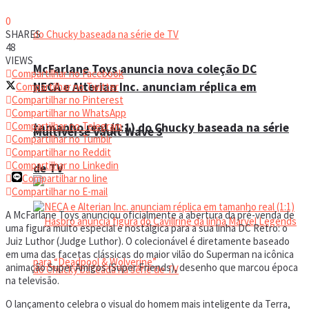
0
SHARES
48
VIEWS
McFarlane Toys anuncia nova coleção DC
Compartilhar no Facebook
NECA e Alterian Inc. anunciam réplica em
Compartilhar no Twitter
Compartilhar no Pinterest
Compartilhar no WhatsApp
Compartilhar no Telegram
tamanho real (1:1) do Chucky baseada na série
Multiverse Vault Wave 3
Compartilhar no Tumblr
Compartilhar no Reddit
Compartilhar no Linkedin
de TV
Compartilhar no line
Compartilhar no E-mail
A McFarlane Toys anunciou oficialmente a abertura da pré-venda de
uma figura muito especial e nostálgica para a sua linha DC Retro: o
Juiz Luthor (Judge Luthor). O colecionável é diretamente baseado
em uma das facetas clássicas do maior vilão do Superman na icônica
animação Super Amigos (Super Friends), desenho que marcou época
na televisão.
O lançamento celebra o visual do homem mais inteligente da Terra,