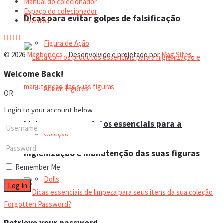
Manual do colecionador
Espaço do colecionador
Dicas para evitar golpes de falsificação
Eventos
Figura de Ação
© 2026
Magbonecs
- Desenvolvido e projetado por
Mag Sites
.
Welcome Back!
Action Figures
OR
Login to your account below
Lista com os produtos essenciais para a
Coleção
higienização e manutenção das suas figuras
Remember Me
Dolls
Forgotten Password?
Retrieve your password