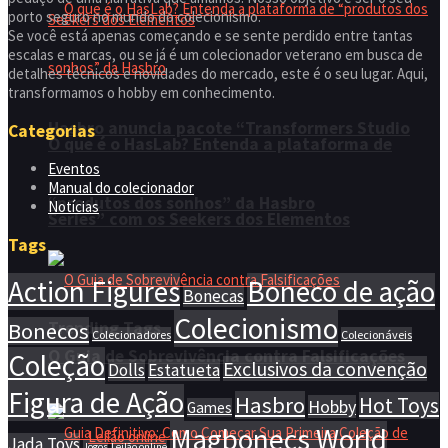
porto seguro no mundo do colecionismo.
Se você está apenas começando e se sente perdido entre tantas
escalas e marcas, ou se já é um colecionador veterano em busca de
detalhes técnicos e novidades do mercado, este é o seu lugar. Aqui,
transformamos o hobby em conhecimento.
Hasbro anuncia pacote “Transformers Studio
Categorias
O que é o HasLab? Entenda a plataforma de
Eventos
Manual do colecionador
“produtos dos sonhos” da Hasbro
Notícias
Series” com os Seekers dos Elementos
Tags
Action Figures
Boneco de ação
Bonecas
Colecionismo
Trending Tags
Bonecos
Colecionadores
Colecionáveis
O Guia de Sobrevivência contra Falsificações
Coleção
Exclusivos da convenção
Dolls
Estatueta
Figura de Ação
Hasbro
Hot Toys
Hobby
Games
Magbonecs World
Leilão online
Jada Toys
Jogos
Leilão online