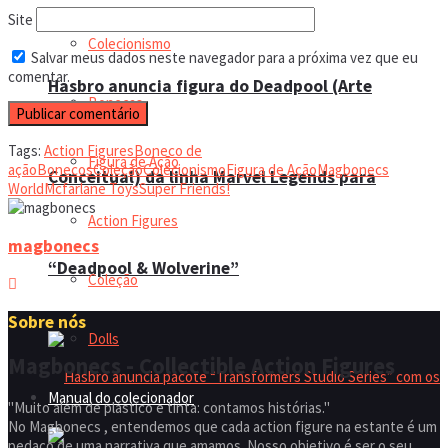
Site
Colecionismo
Salvar meus dados neste navegador para a próxima vez que eu
comentar.
Hasbro anuncia figura do Deadpool (Arte
Bonecas
Tags:
Action Figures
Boneco de
Figura de Ação
ação
Bonecos
Coleção
Colecionismo
Figura de Ação
Magbonecs
Conceitual) da linha Marvel Legends para
World
Mcfarlane Toys
Super Friends!
Action Figures
magbonecs
“Deadpool & Wolverine”
Coleção
Sobre nós
Dolls
Magbonecs - Collectible Action Figures
Manual do colecionador
"Muito além de plástico e tinta: contamos histórias."
No Magbonecs , entendemos que cada action figure na estante é um
pedaço de uma narrativa que amamos. Nosso objetivo é ser o seu