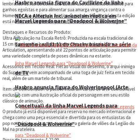
Hasbro anuncia figura do Cavillrine da linha
lembrando os fãs de como Lex Luthor usa sua mente brilhante para
ganhos egoístas e para alimentar sua amarga vingança contra o
NECA e Alterian Inc. anunciam réplica em
Homem de Aço e a Liga da Justiça. O grande diferencial desta edição
Marvel Legends para “Deadpool & Wolverine”
está na mistura de elementos modernos com o visual vintage.
Destaques e Recursos do Produto:
Ultra Articulação na Escala Retrô: Produzida na escala tradicional de
tamanho real (1:1) do Chucky baseada na série
15 cm (6 polegadas), a figura conta com a tecnologia Ultra
Articulation, apresentando até 22 pontos de articulação para permitir
uma variedade completa de poses dinâmicas na estante.
Acessórios em Tecido Real: Fiel ao visual do desenho, o arqui-inimigo
de TV
do Superman vem acompanhado de uma toga de juiz feita em tecido
real, além de um martelo de tribunal.
Hasbro anuncia figura do Wolverinepool (Arte
Item de Colecionador: O pacote inclui um cartão de arte colecionável
exclusivo com uma ilustração oficial do personagem em seu estilo
clássico de animação.
Conceitual) da linha Marvel Legends para
O produto já está disponível para reserva no mercado internacional e
chega como uma peça essencial e divertida para os entusiastas da
pop nostalgia que buscam completar a galeria de vilões da Legião do
“Deadpool & Wolverine”
Mal na prateleira.
Preço de lançamento: $ 22,99