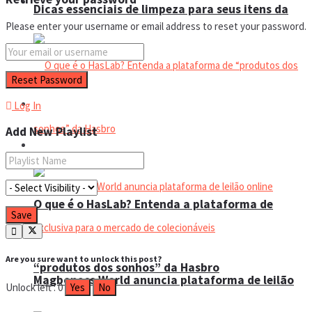
Manual do colecionador
Dicas essenciais de limpeza para seus itens da
Please enter your username or email address to reset your password.
sua coleção
Espaço do colecionador
Log In
Add New Playlist
Eventos
O que é o HasLab? Entenda a plataforma de
Are you sure want to unlock this post?
“produtos dos sonhos” da Hasbro
Magbonecs World anuncia plataforma de leilão
Unlock left : 0
Yes
No