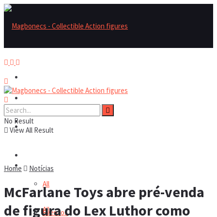
Magbonecs – Collectible Action Figures
Magbonecs – Collectible Action Figures
No Result
Reviews
Reviews
View All Result
Notícias
Notícias
Home
Notícias
All
McFarlane Toys abre pré-venda
de figura do Lex Luthor como
All
Eventos