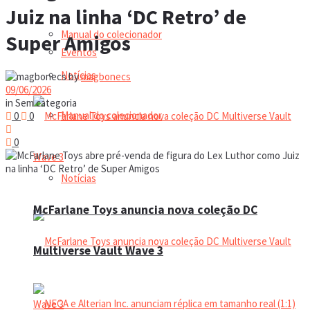
Juiz na linha ‘DC Retro’ de
Manual do colecionador
Super Amigos
Eventos
Notícias
by
magbonecs
09/06/2026
in
Sem categoria
Manual do colecionador
0
0
0
Notícias
McFarlane Toys anuncia nova coleção DC
Multiverse Vault Wave 3