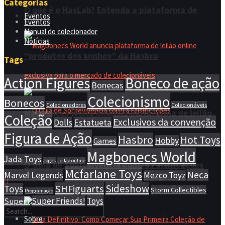
Categorias
O que é o HasLab? Entenda a plataforma de
Eventos
Eventos
Manual do colecionador
Notícias
“produtos dos sonhos” da Hasbro
Tags
Action Figures
Boneco de ação
Bonecas
Colecionismo
Bonecos
Colecionadores
Colecionáveis
Magbonecs World anuncia plataforma de leilão
Coleção
Exclusivos da convenção
Dolls
Estatueta
Figura de Ação
Hasbro
Hot Toys
Hobby
Games
online exclusiva para o mercado de colecionáveis
Magbonecs World
Jada Toys
Jogos
Leilão online
O Guia de Sobrevivência contra Falsificações
Mcfarlane Toys
Neca
Marvel Legends
Mezco Toyz
Sideshow
SHFiguarts
Toys
Storm Collectibles
Programação
Super Friends!
Toys
Super7
Sobre