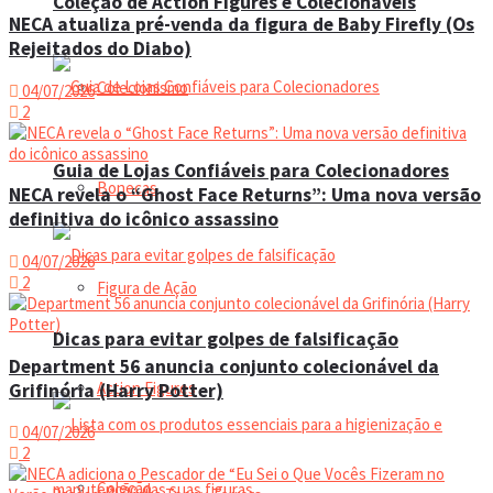
Coleção de Action Figures e Colecionáveis
NECA atualiza pré-venda da figura de Baby Firefly (Os
Rejeitados do Diabo)
Colecionismo
04/07/2026
2
Guia de Lojas Confiáveis para Colecionadores
Bonecas
NECA revela o “Ghost Face Returns”: Uma nova versão
definitiva do icônico assassino
04/07/2026
2
Figura de Ação
Dicas para evitar golpes de falsificação
Department 56 anuncia conjunto colecionável da
Action Figures
Grifinória (Harry Potter)
04/07/2026
2
Coleção