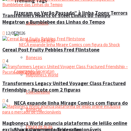
Trending Tags
Fizeram no Verão Passado” à linha Toony Terrors
Transformers Hearts of Steel Linhas do Tempo
Megatron e Bumblebee das Linhas do Tempo
Leilão online
12/05/2026
Boneco de ação
Cereal Post Fruity Pebbles Fred Flintstone
Bonecos
4
Magbonecs World
Transformers Legacy United Voyager Class Fractured
Friendship – Pacote com 2 figuras
Colecionismo
4
NECA expande linha Mirage Comics com figura do
Bonecas
Magbonecs World anuncia plataforma de leilão online
Figura de Ação
exclusiva para o mercado de colecionáveis
Shock Commando Triceraton