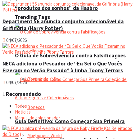
“produtos dos sonhos” da Hasbro
Trending Tags
Department 56 anuncia conjunto colecionável da
Grifinória (Harry Potter)
04/07/2026
Leilão online
O Guia de Sobrevivência contra Falsificações
NECA adiciona o Pescador de “Eu Sei o Que Vocês
Fizeram no Verão Passado” à linha Toony Terrors
Boneco de ação
04/07/2026
Recomendado
Todos
Bonecos
Notícias
Manual do colecionador
Guia Definitivo: Como Começar Sua Primeira
Magbonecs World