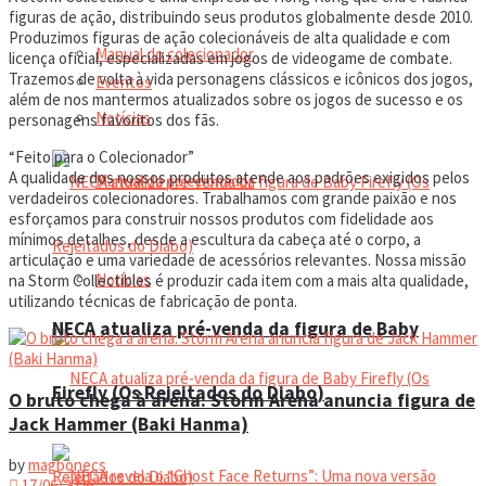
figuras de ação, distribuindo seus produtos globalmente desde 2010.
Produzimos figuras de ação colecionáveis ​​de alta qualidade e com
Manual do colecionador
licença oficial, especializadas em jogos de videogame de combate.
Trazemos de volta à vida personagens clássicos e icônicos dos jogos,
Eventos
além de nos mantermos atualizados sobre os jogos de sucesso e os
Notícias
personagens favoritos dos fãs.
“Feito para o Colecionador”
A qualidade dos nossos produtos atende aos padrões exigidos pelos
Manual do colecionador
verdadeiros colecionadores. Trabalhamos com grande paixão e nos
esforçamos para construir nossos produtos com fidelidade aos
mínimos detalhes, desde a escultura da cabeça até o corpo, a
articulação e uma variedade de acessórios relevantes. Nossa missão
Notícias
na Storm Collectibles é produzir cada item com a mais alta qualidade,
utilizando técnicas de fabricação de ponta.
NECA atualiza pré-venda da figura de Baby
Firefly (Os Rejeitados do Diabo)
O bruto chega à arena: Storm Arena anuncia figura de
Jack Hammer (Baki Hanma)
by
magbonecs
17/06/2026