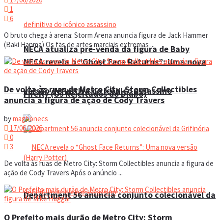
1
6
O bruto chega à arena: Storm Arena anuncia figura de Jack Hammer
(Baki Hanma) Os fãs de artes marciais extremas ...
NECA atualiza pré-venda da figura de Baby
NECA revela o “Ghost Face Returns”: Uma nova
De volta às ruas de Metro City: Storm Collectibles
versão definitiva do icônico assassino
Firefly (Os Rejeitados do Diabo)
anuncia a figura de ação de Cody Travers
by
magbonecs
17/06/2026
0
3
De volta às ruas de Metro City: Storm Collectibles anuncia a figura de
ação de Cody Travers Após o anúncio ...
Department 56 anuncia conjunto colecionável da
O Prefeito mais durão de Metro City: Storm