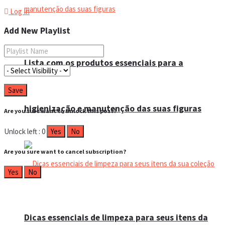
Log In
Add New Playlist
Lista com os produtos essenciais para a
higienização e manutenção das suas figuras
Are you sure want to unlock this post?
Unlock left : 0
Yes
No
Are you sure want to cancel subscription?
Yes
No
Dicas essenciais de limpeza para seus itens da