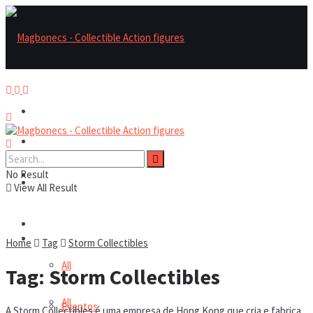
Magbonecs – Collectible Action Figures
Magbonecs – Collectible Action Figures
No Result
Reviews
Reviews
View All Result
Notícias
Notícias
Home
Tag
Storm Collectibles
All
Tag:
Storm Collectibles
All
Eventos
A Storm Collectibles é uma empresa de Hong Kong que cria e fabrica