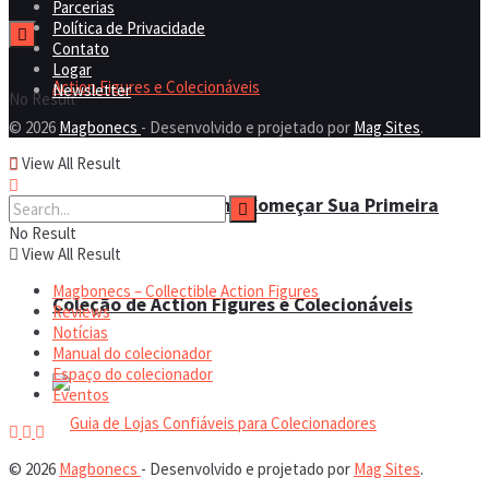
Parcerias
Política de Privacidade
Contato
Logar
Newsletter
No Result
© 2026
Magbonecs
- Desenvolvido e projetado por
Mag Sites
.
View All Result
Guia Definitivo: Como Começar Sua Primeira
No Result
View All Result
Magbonecs – Collectible Action Figures
Coleção de Action Figures e Colecionáveis
Reviews
Notícias
Manual do colecionador
Espaço do colecionador
Eventos
© 2026
Magbonecs
- Desenvolvido e projetado por
Mag Sites
.