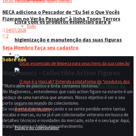
NECA adiciona o Pescador de “Eu Sei o Que Vocês
Fizeram no Verão Passado” à linha Toony Terrors
Lista com os produtos essenciais para a
Dolls
04/07/2026
2
higienização e manutenção das suas figuras
Seja Membro
Faça seu cadastro
Manual do colecionador
Sobre nós
Magbonecs - Collectible Action Figures
"Muito além de plástico e tinta: contamos histórias."
Dicas essenciais de limpeza para seus itens da
No Magbonecs , entendemos que cada action figure na estante é um
pedaço de uma narrativa que amamos. Nosso objetivo é ser o seu
porto seguro no mundo do colecionismo.
sua coleção
Se você está apenas começando e se sente perdido entre tantas
escalas e marcas, ou se já é um colecionador veterano em busca de
detalhes técnicos e novidades do mercado, este é o seu lugar. Aqui,
transformamos o hobby em conhecimento.
Espaço do colecionador