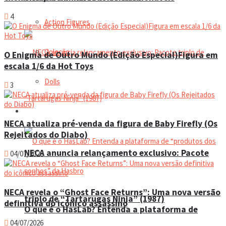
4
Action Figures
Coleção
O Enigma de Outro Mundo (Edição Especial)Figura em
escala 1/6 da Hot Toys
Dolls
3
Manual do colecionador
NECA atualiza pré-venda da figura de Baby Firefly (Os
Rejeitados do Diabo)
NECA anuncia relançamento exclusivo: Pacote
04/07/2026
NECA revela o “Ghost Face Returns”: Uma nova versão
triplo de “Tartarugas Ninja” (1987)
definitiva do icônico assassino
O que é o HasLab? Entenda a plataforma de
04/07/2026