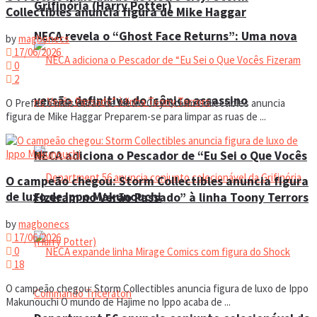
Grifinória (Harry Potter)
Collectibles anuncia figura de Mike Haggar
NECA revela o “Ghost Face Returns”: Uma nova
by
magbonecs
17/06/2026
0
2
versão definitiva do icônico assassino
O Prefeito mais durão de Metro City: Storm Collectibles anuncia
figura de Mike Haggar Preparem-se para limpar as ruas de ...
NECA adiciona o Pescador de “Eu Sei o Que Vocês
O campeão chegou: Storm Collectibles anuncia figura
de luxo de Ippo Makunouchi
Fizeram no Verão Passado” à linha Toony Terrors
by
magbonecs
17/06/2026
0
18
O campeão chegou: Storm Collectibles anuncia figura de luxo de Ippo
Makunouchi O mundo de Hajime no Ippo acaba de ...