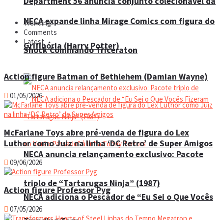
Department 56 anuncia conjunto colecionável da
NECA expande linha Mirage Comics com figura do
Trending
Comments
Latest
Grifinória (Harry Potter)
Shock Commando Triceraton
Action figure Batman of Bethlehem (Damian Wayne)
01/05/2026
McFarlane Toys abre pré-venda de figura do Lex
Luthor como Juiz na linha ‘DC Retro’ de Super Amigos
NECA anuncia relançamento exclusivo: Pacote
09/06/2026
triplo de “Tartarugas Ninja” (1987)
Action figure Professor Pyg
NECA adiciona o Pescador de “Eu Sei o Que Vocês
07/05/2026