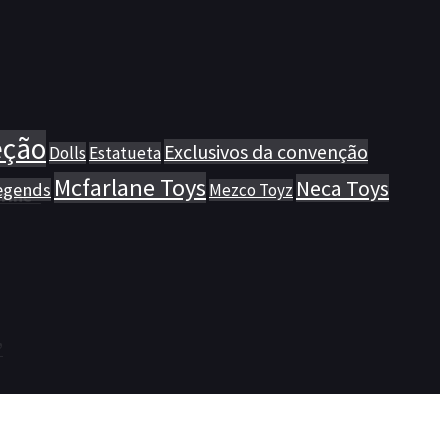
eção
Exclusivos da convenção
Dolls
Estatueta
Mcfarlane Toys
Neca Toys
egends
Mezco Toyz
rine”
”