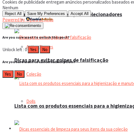
Cookies de publicidade entregam anúncios personalizados baseados em s
Nenhum
Guia de Lojas Confiáveis para Colecionadores
Reject All
Save My Preferences
Accept All
Powered by
Figura de Ação
Are you sure want to unlock this post?
Action Figures
Unlock left : 0
Yes
No
Dicas para evitar golpes de falsificação
Are you sure want to cancel subscription?
Yes
No
Coleção
Dolls
Lista com os produtos essenciais para a higieniz
Manual do colecionador