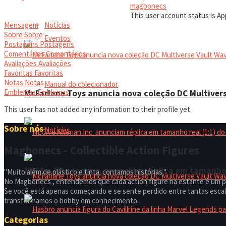
magbonecs
This user account status is A
Notícias
Mensagem
Sobre
Sobre
Eventos
Postagens
Postagens
Comentários
Comentários
Avaliações
Avaliações
Favoritas
Favoritas
Notas
Notas
Manual do colecionador
Emblemas
Emblemas
McFarlane Toys anuncia nova coleção DC Multivers
This user has not added any information to their profile yet.
Sobre nós
Notícias
Magbonecs - Collectible Action Figures
NECA e Alterian Inc. anunciam réplica em tamanho 
"Muito além de plástico e tinta: contamos histórias."
No Magbonecs , entendemos que cada action figure na estante é um p
Se você está apenas começando e se sente perdido entre tantas escala
transformamos o hobby em conhecimento.
Categorias