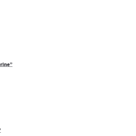
rine”
”