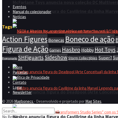
McFarlane Toys anuncia nova coleção DC Multivers
Eventos
Hasbro anuncia figura do Cavillrine da linha Marv
Manual do colecionador
Notícias
Tags
Action Figures
Boneco de ação
Bonecas
Figura de Ação
Hasbro
Hot Toys
Hobby
Games
Hasbro anuncia figura do Wolverinepool (Arte Con
Sideshow
SHFiguarts
Su
Super7
Storm Collectibles
NECA e Alterian Inc. anunciam réplica em tamanho 
Programação
Sobre
Parcerias
Política de Privacidade
Contato
Logar
Hasbro anuncia figura do Deadpool (Arte Conceitu
Newsletter
© 2026
Magbonecs
- Desenvolvido e projetado por
Mag Sites
.
Hasbro anuncia figura do Cavillrine da linha Marv
No Result