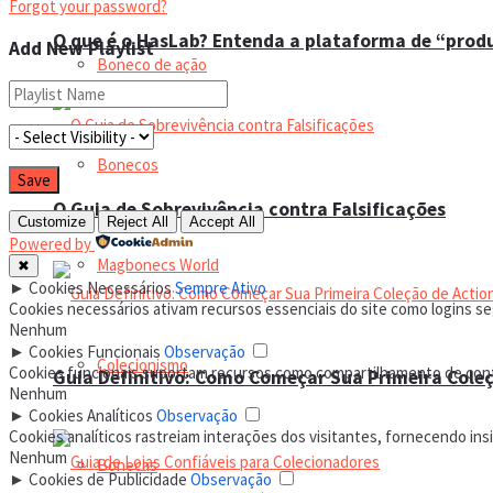
Forgot your password?
O que é o HasLab? Entenda a plataforma de “prod
Add New Playlist
Boneco de ação
Bonecos
O Guia de Sobrevivência contra Falsificações
Customize
Reject All
Accept All
Powered by
Magbonecs World
✖
►
Cookies Necessários
Sempre Ativo
Cookies necessários ativam recursos essenciais do site como logins s
Nenhum
►
Cookies Funcionais
Observação
Colecionismo
Cookies funcionais suportam recursos como compartilhamento de conte
Guia Definitivo: Como Começar Sua Primeira Coleç
Nenhum
►
Cookies Analíticos
Observação
Cookies analíticos rastreiam interações dos visitantes, fornecendo ins
Nenhum
Bonecas
►
Cookies de Publicidade
Observação