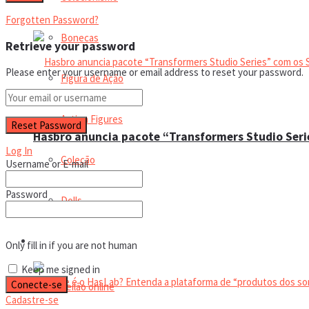
Forgotten Password?
Bonecas
Retrieve your password
Please enter your username or email address to reset your password.
Figura de Ação
Action Figures
Hasbro anuncia pacote “Transformers Studio Seri
Log In
Coleção
Username or E-mail
Password
Dolls
Trending Tags
Manual do colecionador
Only fill in if you are not human
Keep me signed in
Leilão online
Cadastre-se