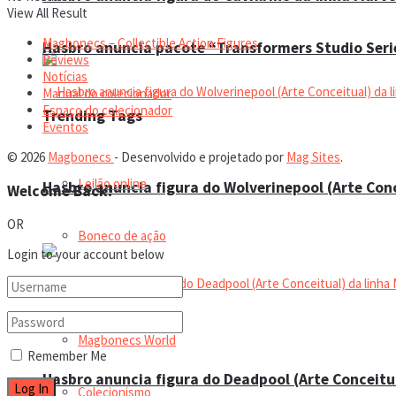
View All Result
Magbonecs – Collectible Action Figures
Hasbro anuncia pacote “Transformers Studio Seri
Reviews
Notícias
Manual do colecionador
Espaço do colecionador
Trending Tags
Eventos
© 2026
Magbonecs
- Desenvolvido e projetado por
Mag Sites
.
Leilão online
Hasbro anuncia figura do Wolverinepool (Arte Con
Welcome Back!
OR
Boneco de ação
Login to your account below
Bonecos
Magbonecs World
Remember Me
Hasbro anuncia figura do Deadpool (Arte Conceitu
Colecionismo