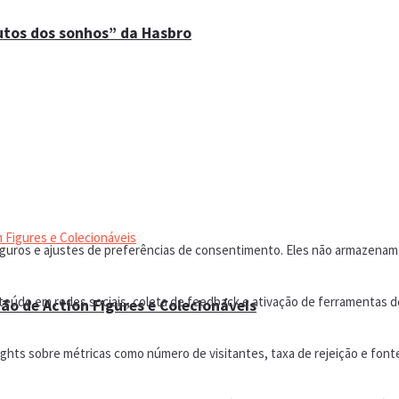
utos dos sonhos” da Hasbro
eguros e ajustes de preferências de consentimento. Eles não armazenam
údo em redes sociais, coleta de feedback e ativação de ferramentas de
ão de Action Figures e Colecionáveis
ights sobre métricas como número de visitantes, taxa de rejeição e font