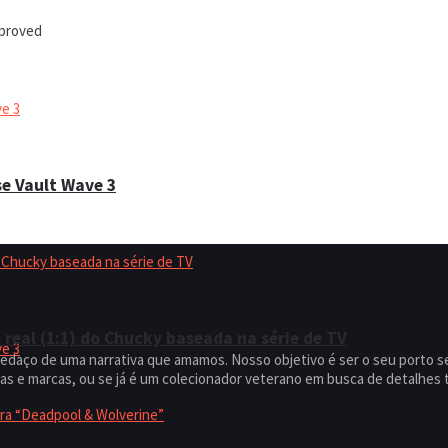
pproved
e Vault Wave 3
real (1:1) do Chucky baseada na série de TV
edaço de uma narrativa que amamos. Nosso objetivo é ser o seu porto 
s e marcas, ou se já é um colecionador veterano em busca de detalhes t