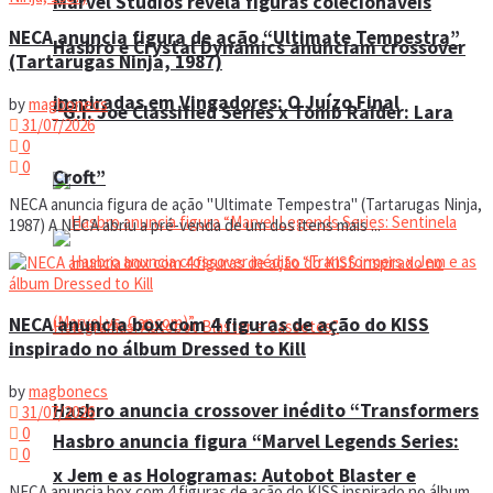
Marvel Studios revela figuras colecionáveis
NECA anuncia figura de ação “Ultimate Tempestra”
Hasbro e Crystal Dynamics anunciam crossover
(Tartarugas Ninja, 1987)
inspiradas em Vingadores: O Juízo Final
by
magbonecs
“G.I. Joe Classified Series x Tomb Raider: Lara
31/07/2026
0
0
Croft”
NECA anuncia figura de ação "Ultimate Tempestra" (Tartarugas Ninja,
1987) A NECA abriu a pré-venda de um dos itens mais ...
NECA anuncia box com 4 figuras de ação do KISS
inspirado no álbum Dressed to Kill
by
magbonecs
Hasbro anuncia crossover inédito “Transformers
31/07/2026
0
Hasbro anuncia figura “Marvel Legends Series:
0
x Jem e as Hologramas: Autobot Blaster e
NECA anuncia box com 4 figuras de ação do KISS inspirado no álbum