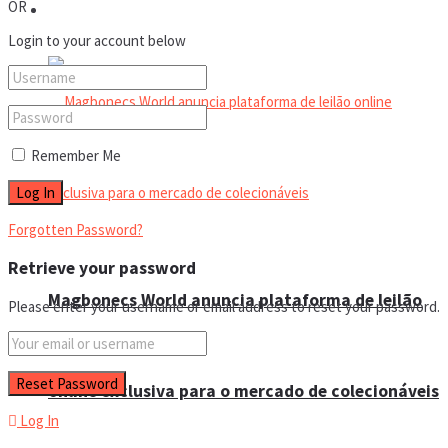
OR
Eventos
Login to your account below
Remember Me
Forgotten Password?
Retrieve your password
Magbonecs World anuncia plataforma de leilão
Please enter your username or email address to reset your password.
online exclusiva para o mercado de colecionáveis
Log In