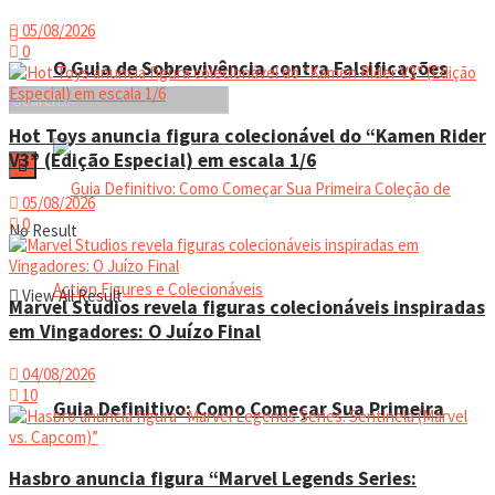
05/08/2026
0
O Guia de Sobrevivência contra Falsificações
Hot Toys anuncia figura colecionável do “Kamen Rider
V3” (Edição Especial) em escala 1/6
05/08/2026
0
No Result
View All Result
Marvel Studios revela figuras colecionáveis inspiradas
em Vingadores: O Juízo Final
04/08/2026
10
Guia Definitivo: Como Começar Sua Primeira
Hasbro anuncia figura “Marvel Legends Series: