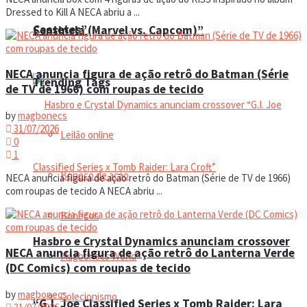
Dressed to Kill A NECA abriu a ...
Cassetes”
Sentinela (Marvel vs. Capcom)”
NECA anuncia figura de ação retrô do Batman (Série
Trending Tags
de TV de 1966) com roupas de tecido
by
magbonecs
31/07/2026
Leilão online
0
1
Boneco de ação
NECA anuncia figura de ação retrô do Batman (Série de TV de 1966)
com roupas de tecido A NECA abriu ...
Bonecos
Hasbro e Crystal Dynamics anunciam crossover
NECA anuncia figura de ação retrô do Lanterna Verde
Magbonecs World
(DC Comics) com roupas de tecido
by
magbonecs
Colecionismo
“G.I. Joe Classified Series x Tomb Raider: Lara