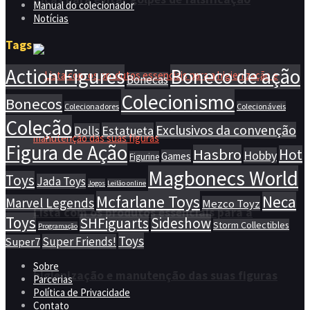
Manual do colecionador
Notícias
Tags
Action Figures
Boneco de ação
Bonecas
Colecionismo
Bonecos
Colecionadores
Colecionáveis
Coleção
Exclusivos da convenção
Estatueta
Dolls
Figura de Ação
Hasbro
Hot
Hobby
Games
Figurine
Magbonecs World
Toys
Jada Toys
Jogos
Leilão online
Mcfarlane Toys
Neca
Marvel Legends
Mezco Toyz
Lista com os produtos essenciais para a
Toys
SHFiguarts
Sideshow
Storm Collectibles
Programação
Toys
Super Friends!
Super7
Sobre
higienização e manutenção das suas figuras
Parcerias
Política de Privacidade
Contato