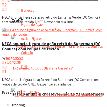
31/07/2026
0
0
Bonecas
NECA anuncia figura de ação retrô do Lanterna Verde (DC Comics)
Croft”
com roupas de tecido A NECA expandiu sua linha ...
Figura de Ação
Action Figures
NECA anuncia figura de ação retrô do Superman (DC
Comics) com roupas de tecido
Coleção
by
magbonecs
30/07/2026
Dolls
0
1
NECA anuncia figura de ação retrô do Superman (DC Comics) com
Manual do colecionador
roupas de tecido A NECA expandiu sua linha de ...
Page 1 of 33
1
2
…
33
Next
Hasbro anuncia crossover inédito “Transformers
Trending