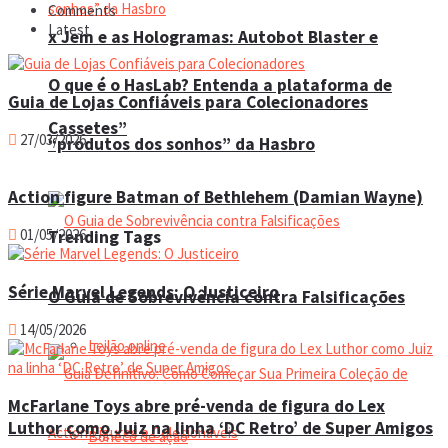
Comments
Latest
x Jem e as Hologramas: Autobot Blaster e
O que é o HasLab? Entenda a plataforma de
Guia de Lojas Confiáveis para Colecionadores
Cassetes”
27/03/2026
“produtos dos sonhos” da Hasbro
Action figure Batman of Bethlehem (Damian Wayne)
01/05/2026
Trending Tags
Série Marvel Legends: O Justiceiro
O Guia de Sobrevivência contra Falsificações
14/05/2026
Leilão online
McFarlane Toys abre pré-venda de figura do Lex
Luthor como Juiz na linha ‘DC Retro’ de Super Amigos
Boneco de ação