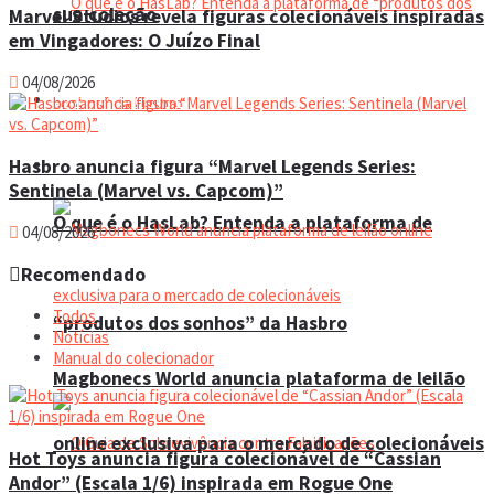
sua coleção
Marvel Studios revela figuras colecionáveis inspiradas
em Vingadores: O Juízo Final
04/08/2026
Espaço do colecionador
Hasbro anuncia figura “Marvel Legends Series:
Eventos
Sentinela (Marvel vs. Capcom)”
O que é o HasLab? Entenda a plataforma de
04/08/2026
Recomendado
Todos
“produtos dos sonhos” da Hasbro
Notícias
Manual do colecionador
Magbonecs World anuncia plataforma de leilão
online exclusiva para o mercado de colecionáveis
Hot Toys anuncia figura colecionável de “Cassian
Andor” (Escala 1/6) inspirada em Rogue One