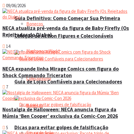
09/06/2026
Guia Definitivo: Como Começar Sua Primeira
Bonecos
NECA atualiza pré-venda da figura de Baby Firefly (Os
Rejeitados do Diabo)
Coleção de Action Figures e Colecionáveis
14
Magbonecs World
NECA expande linha Mirage Comics com figura do
Shock Commando Triceraton
Colecionismo
Guia de Lojas Confiáveis para Colecionadores
7
Bonecas
Nostalgia de Halloween: NECA anuncia figura da
Múmia ‘Ben Cooper’ exclusiva da Comic-Con 2026
Dicas para evitar golpes de falsificação
5
Figura de Ação