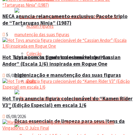
NECA anuncia relançamento exclusivo: Pacote triplo
de “Tartarugas Ninja” (1987)
Action Figures
5
Coleção
Lista com os produtos essenciais para a
Hot Toys anuncia figura colecionável de “Cassian
Andor” (Escala 1/6) inspirada em Rogue One
higienização e manutenção das suas figuras
05/08/2026
Dolls
Hot Toys anuncia figura colecionável do “Kamen Rider
V3” (Edição Especial) em escala 1/6
Manual do colecionador
05/08/2026
Dicas essenciais de limpeza para seus itens da