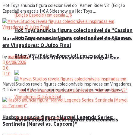
Hot Toys anuncia figura colecionável do "Kamen Rider V3" (Edição
Especial) em escala 1/6 A Sideshow e a Hot Toys ...
Hot Toys anuncia figura colecionável de “Cassian
Hot Toys anuncia figura colecionável do “Kamen
Marvel Studios revela figuras colecionáveis inspiradas
em Vingadores: O Juízo Final
Rider V3” (Edição Especial) em escala 1/6
by
magbonecs
Andor” (Escala 1/6) inspirada em Rogue One
04/08/2026
0
10
Marvel Studios revela figuras colecionáveis inspiradas em Vingadores:
O Juízo Final A Hasbro surpreendeu os fãs ao anunciar uma nova ...
Hasbro anuncia figura “Marvel Legends Series:
Marvel Studios revela figuras colecionáveis
Sentinela (Marvel vs. Capcom)”