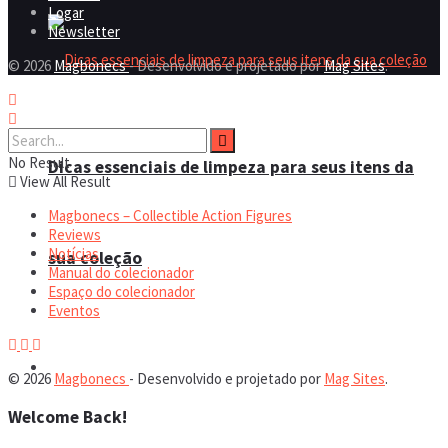
Logar
Newsletter
© 2026
Magbonecs
- Desenvolvido e projetado por
Mag Sites
.
No Result
Dicas essenciais de limpeza para seus itens da
View All Result
Magbonecs – Collectible Action Figures
Reviews
Notícias
sua coleção
Manual do colecionador
Espaço do colecionador
Eventos
Espaço do colecionador
© 2026
Magbonecs
- Desenvolvido e projetado por
Mag Sites
.
Welcome Back!