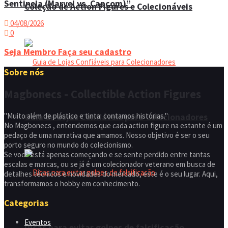
Sentinela (Marvel vs. Capcom)”
Coleção de Action Figures e Colecionáveis
04/08/2026
0
Seja Membro
Faça seu cadastro
Sobre nós
Magbonecs - Collectible Action Figures
"Muito além de plástico e tinta: contamos histórias."
Guia de Lojas Confiáveis para Colecionadores
No Magbonecs , entendemos que cada action figure na estante é um
pedaço de uma narrativa que amamos. Nosso objetivo é ser o seu
porto seguro no mundo do colecionismo.
Se você está apenas começando e se sente perdido entre tantas
escalas e marcas, ou se já é um colecionador veterano em busca de
detalhes técnicos e novidades do mercado, este é o seu lugar. Aqui,
transformamos o hobby em conhecimento.
Categorias
Eventos
Dicas para evitar golpes de falsificação