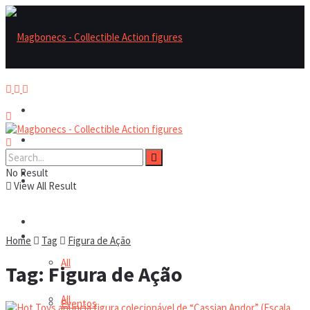
Magbonecs – Collectible Action Figures
Magbonecs – Collectible Action Figures
No Result
Reviews
Reviews
View All Result
Notícias
Notícias
Home
Tag
Figura de Ação
All
Tag:
Figura de Ação
All
Eventos