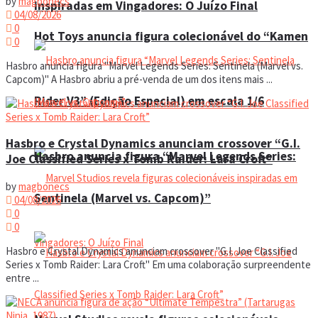
by
magbonecs
inspiradas em Vingadores: O Juízo Final
04/08/2026
0
Hot Toys anuncia figura colecionável do “Kamen
0
Hasbro anuncia figura "Marvel Legends Series: Sentinela (Marvel vs.
Capcom)" A Hasbro abriu a pré-venda de um dos itens mais ...
Rider V3” (Edição Especial) em escala 1/6
Hasbro e Crystal Dynamics anunciam crossover “G.I.
Hasbro anuncia figura “Marvel Legends Series:
Joe Classified Series x Tomb Raider: Lara Croft”
by
magbonecs
Sentinela (Marvel vs. Capcom)”
04/08/2026
0
0
Hasbro e Crystal Dynamics anunciam crossover "G.I. Joe Classified
Series x Tomb Raider: Lara Croft" Em uma colaboração surpreendente
entre ...