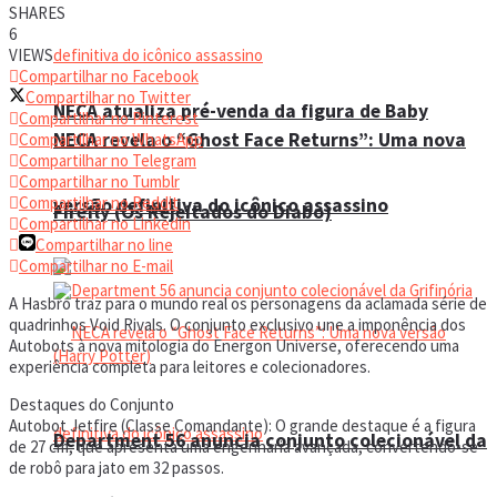
SHARES
6
VIEWS
Compartilhar no Facebook
Compartilhar no Twitter
NECA atualiza pré-venda da figura de Baby
Compartilhar no Pinterest
NECA revela o “Ghost Face Returns”: Uma nova
Compartilhar no WhatsApp
Compartilhar no Telegram
Compartilhar no Tumblr
Compartilhar no Reddit
versão definitiva do icônico assassino
Firefly (Os Rejeitados do Diabo)
Compartilhar no Linkedin
Compartilhar no line
Compartilhar no E-mail
A Hasbro traz para o mundo real os personagens da aclamada série de
quadrinhos Void Rivals. O conjunto exclusivo une a imponência dos
Autobots à nova mitologia do Energon Universe, oferecendo uma
experiência completa para leitores e colecionadores.
Destaques do Conjunto
Autobot Jetfire (Classe Comandante): O grande destaque é a figura
Department 56 anuncia conjunto colecionável da
de 27 cm, que apresenta uma engenharia avançada, convertendo-se
de robô para jato em 32 passos.