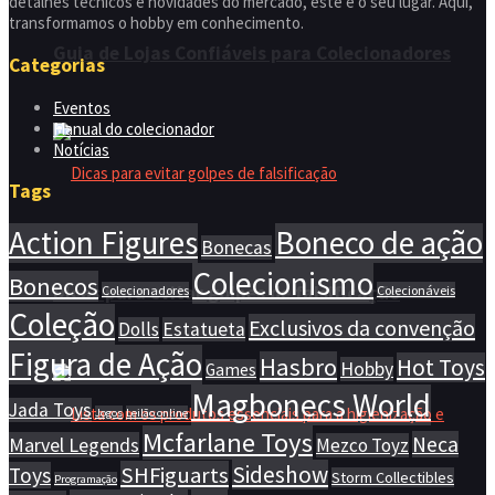
detalhes técnicos e novidades do mercado, este é o seu lugar. Aqui,
transformamos o hobby em conhecimento.
Guia de Lojas Confiáveis para Colecionadores
Categorias
Eventos
Manual do colecionador
Notícias
Tags
Action Figures
Boneco de ação
Bonecas
Colecionismo
Bonecos
Dicas para evitar golpes de falsificação
Colecionadores
Colecionáveis
Coleção
Exclusivos da convenção
Dolls
Estatueta
Figura de Ação
Hasbro
Hot Toys
Hobby
Games
Magbonecs World
Jada Toys
Jogos
Leilão online
Mcfarlane Toys
Neca
Marvel Legends
Mezco Toyz
Sideshow
SHFiguarts
Toys
Storm Collectibles
Programação