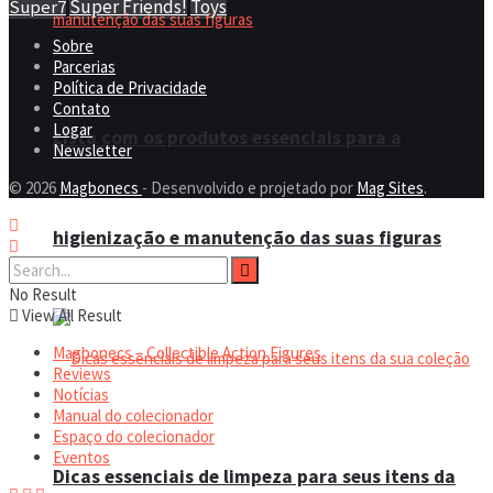
Super Friends!
Toys
Super7
Sobre
Parcerias
Política de Privacidade
Contato
Logar
Lista com os produtos essenciais para a
Newsletter
© 2026
Magbonecs
- Desenvolvido e projetado por
Mag Sites
.
higienização e manutenção das suas figuras
No Result
View All Result
Magbonecs – Collectible Action Figures
Reviews
Notícias
Manual do colecionador
Espaço do colecionador
Eventos
Dicas essenciais de limpeza para seus itens da