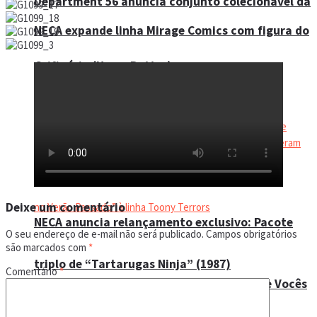
Department 56 anuncia conjunto colecionável da
NECA expande linha Mirage Comics com figura do
Grifinória (Harry Potter)
Shock Commando Triceraton
Deixe um comentário
NECA anuncia relançamento exclusivo: Pacote
O seu endereço de e-mail não será publicado.
Campos obrigatórios
são marcados com
*
triplo de “Tartarugas Ninja” (1987)
Comentário
*
NECA adiciona o Pescador de “Eu Sei o Que Vocês