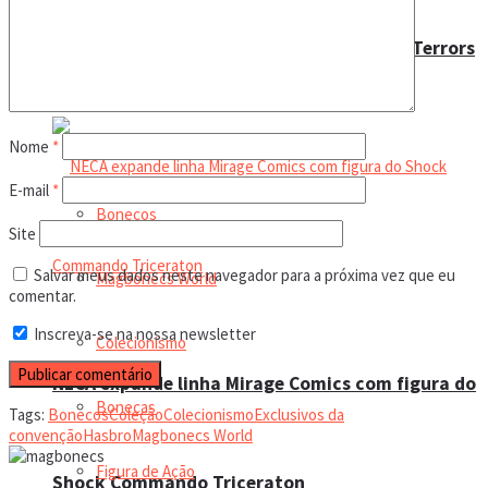
Trending Tags
Fizeram no Verão Passado” à linha Toony Terrors
Leilão online
Nome
*
Boneco de ação
E-mail
*
Bonecos
Site
Salvar meus dados neste navegador para a próxima vez que eu
Magbonecs World
comentar.
Inscreva-se na nossa newsletter
Colecionismo
NECA expande linha Mirage Comics com figura do
Bonecas
Tags:
Bonecos
Coleção
Colecionismo
Exclusivos da
convenção
Hasbro
Magbonecs World
Figura de Ação
Shock Commando Triceraton