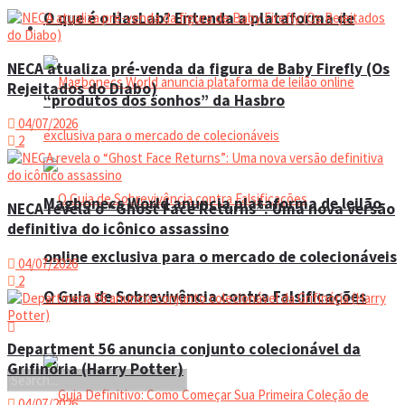
O que é o HasLab? Entenda a plataforma de
Eventos
NECA atualiza pré-venda da figura de Baby Firefly (Os
Rejeitados do Diabo)
“produtos dos sonhos” da Hasbro
04/07/2026
2
Magbonecs World anuncia plataforma de leilão
NECA revela o “Ghost Face Returns”: Uma nova versão
definitiva do icônico assassino
online exclusiva para o mercado de colecionáveis
04/07/2026
2
O Guia de Sobrevivência contra Falsificações
Department 56 anuncia conjunto colecionável da
Grifinória (Harry Potter)
04/07/2026