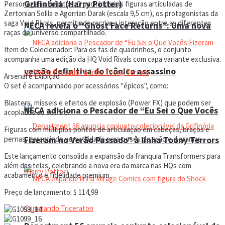
Grifinória (Harry Potter)
Personagens Inéditos: O pack inclui as figuras articuladas de
Zertonian Solila e Agorrian Darak (escala 9,5 cm), os protagonistas da
saga Void Rivals, permitindo recriar a interação entre as diferentes
NECA revela o “Ghost Face Returns”: Uma nova
raças do universo compartilhado.
Item de Colecionador: Para os fãs de quadrinhos, o conjunto
acompanha uma edição da HQ Void Rivals com capa variante exclusiva.
versão definitiva do icônico assassino
Arsenal e Exibição
O set é acompanhado por acessórios "épicos", como:
Blasters, mísseis e efeitos de explosão (Power FX) que podem ser
NECA adiciona o Pescador de “Eu Sei o Que Vocês
acoplados ao Jetfire.
Figuras com múltiplos pontos de articulação em cabeças, braços e
pernas, garantindo versatilidade para poses de ação e dioramas.
Fizeram no Verão Passado” à linha Toony Terrors
Este lançamento consolida a expansão da franquia Transformers para
além das telas, celebrando a nova era da marca nas HQs com
acabamento e fidelidade premium.
Preço de lançamento: $ 114,99