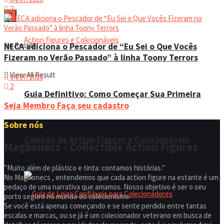
2
No Result
NECA adiciona o Pescador de “Eu Sei o Que Vocês
Fizeram no Verão Passado” à linha Toony Terrors
View All Result
04/07/2026
2
Guia Definitivo: Como Começar Sua Primeira
Seja Membro
Faça seu cadastro
Sobre nós
Coleção de Action Figures e Colecionáveis
Magbonecs - Collectible Action Figures
"Muito além de plástico e tinta: contamos histórias."
No Magbonecs , entendemos que cada action figure na estante é um
pedaço de uma narrativa que amamos. Nosso objetivo é ser o seu
porto seguro no mundo do colecionismo.
Se você está apenas começando e se sente perdido entre tantas
escalas e marcas, ou se já é um colecionador veterano em busca de