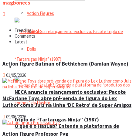
magbonecs
Action Figures
Trending
Coleção
Comments
Latest
Dolls
Action figure Batman of Bethlehem (Damian Wayne)
Manual do colecionador
01/05/2026
NECA anuncia relançamento exclusivo: Pacote
McFarlane Toys abre pré-venda de figura do Lex
Luthor como Juiz na linha ‘DC Retro’ de Super Amigos
09/06/2026
triplo de “Tartarugas Ninja” (1987)
O que é o HasLab? Entenda a plataforma de
Action figure Professor Pyg