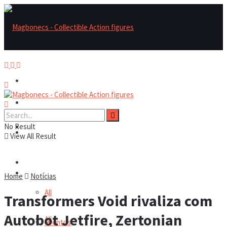
Magbonecs – Collectible Action Figures
Magbonecs – Collectible Action Figures
No Result
Reviews
Reviews
View All Result
Notícias
Notícias
Home
Notícias
All
Transformers Void rivaliza com
Autobot Jetfire, Zertonian
All
Eventos