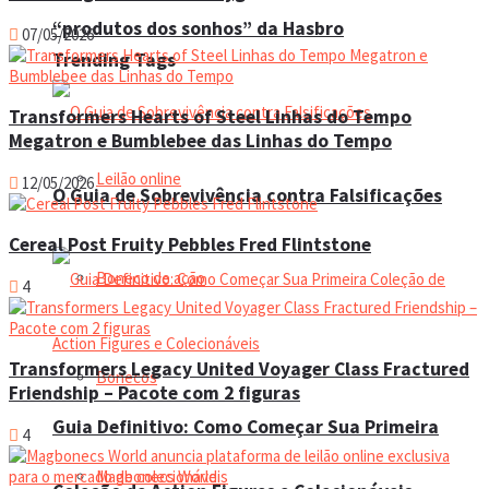
“produtos dos sonhos” da Hasbro
07/05/2026
Trending Tags
Transformers Hearts of Steel Linhas do Tempo
Megatron e Bumblebee das Linhas do Tempo
Leilão online
12/05/2026
O Guia de Sobrevivência contra Falsificações
Cereal Post Fruity Pebbles Fred Flintstone
Boneco de ação
4
Transformers Legacy United Voyager Class Fractured
Bonecos
Friendship – Pacote com 2 figuras
Guia Definitivo: Como Começar Sua Primeira
4
Magbonecs World