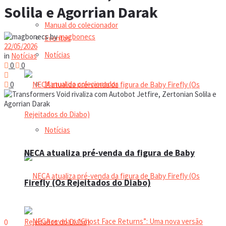
Solila e Agorrian Darak
Manual do colecionador
by
magbonecs
Eventos
22/05/2026
Notícias
in
Notícias
0
0
Manual do colecionador
0
Notícias
NECA atualiza pré-venda da figura de Baby
Firefly (Os Rejeitados do Diabo)
0