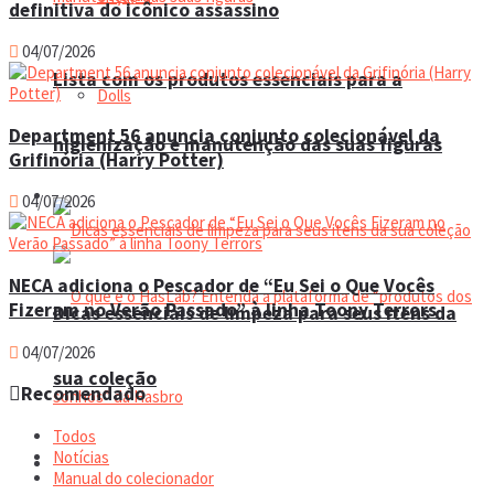
definitiva do icônico assassino
04/07/2026
Lista com os produtos essenciais para a
Dolls
Department 56 anuncia conjunto colecionável da
higienização e manutenção das suas figuras
Grifinória (Harry Potter)
Manual do colecionador
04/07/2026
NECA adiciona o Pescador de “Eu Sei o Que Vocês
Fizeram no Verão Passado” à linha Toony Terrors
Dicas essenciais de limpeza para seus itens da
04/07/2026
sua coleção
Recomendado
Todos
Notícias
Espaço do colecionador
Manual do colecionador