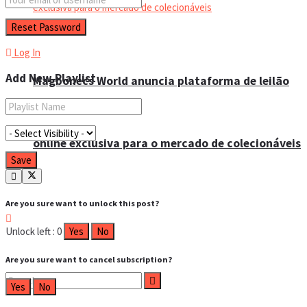
Log In
Add New Playlist
Magbonecs World anuncia plataforma de leilão
online exclusiva para o mercado de colecionáveis
Are you sure want to unlock this post?
Unlock left : 0
Yes
No
Are you sure want to cancel subscription?
Yes
No