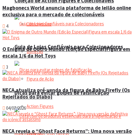
Coleção de Action Figures e Colecionáveis
Magbonecs World anuncia plataforma de leilão online
exclusiva para o mercado de colecionáveis
Colecionismo
4
Guia de Lojas Confiáveis para Colecionadores
O Enigma de Outro Mundo (Edição Especial)Figura em
Bonecas
escala 1/6 da Hot Toys
3
Figura de Ação
NECA atualiza pré-venda da figura de Baby Firefly (Os
Dicas para evitar golpes de falsificação
Rejeitados do Diabo)
Action Figures
04/07/2026
NECA revela o “Ghost Face Returns”: Uma nova versão
Coleção