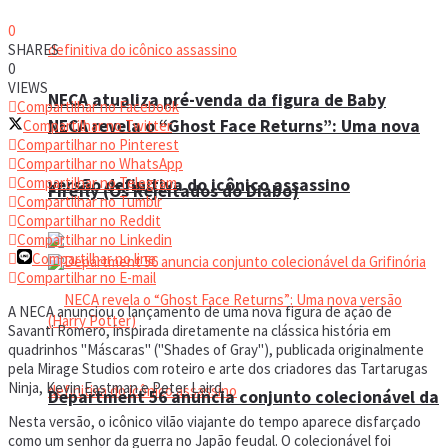
0
SHARES
0
VIEWS
NECA atualiza pré-venda da figura de Baby
Compartilhar no Facebook
NECA revela o “Ghost Face Returns”: Uma nova
Compartilhar no Twitter
Compartilhar no Pinterest
Compartilhar no WhatsApp
Compartilhar no Telegram
versão definitiva do icônico assassino
Firefly (Os Rejeitados do Diabo)
Compartilhar no Tumblr
Compartilhar no Reddit
Compartilhar no Linkedin
Compartilhar no line
Compartilhar no E-mail
A NECA anunciou o lançamento de uma nova figura de ação de
Savanti Romero, inspirada diretamente na clássica história em
quadrinhos "Máscaras" ("Shades of Gray"), publicada originalmente
pela Mirage Studios com roteiro e arte dos criadores das Tartarugas
Ninja, Kevin Eastman e Peter Laird.
Department 56 anuncia conjunto colecionável da
Nesta versão, o icônico vilão viajante do tempo aparece disfarçado
como um senhor da guerra no Japão feudal. O colecionável foi