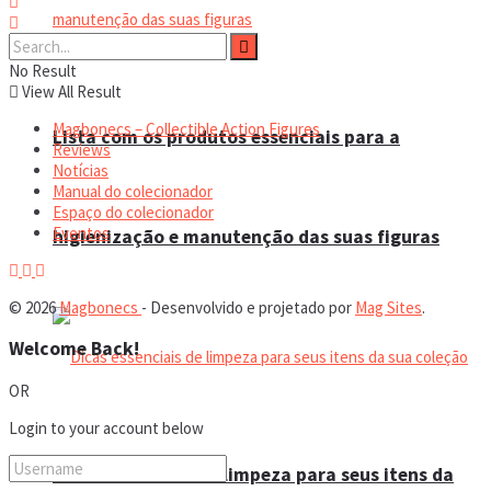
No Result
View All Result
Magbonecs – Collectible Action Figures
Lista com os produtos essenciais para a
Reviews
Notícias
Manual do colecionador
Espaço do colecionador
Eventos
higienização e manutenção das suas figuras
© 2026
Magbonecs
- Desenvolvido e projetado por
Mag Sites
.
Welcome Back!
OR
Login to your account below
Dicas essenciais de limpeza para seus itens da