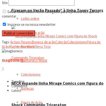
Trending Tags
Site
Fizeram no Verão Passado” à linha Toony Terrors
Salvar meus dados neste navegador para a próxima vez que eu
comentar.
Leilão online
Inscreva-se na nossa newsletter
Boneco de ação
Tags:
Action Figures
Boneco de ação
Coleção
Colecionismo
Figura de
Bonecos
Ação
Magbonecs World
Neca Toys
magbonecs
Magbonecs World
Colecionismo
Trending
NECA expande linha Mirage Comics com figura do
Comments
Bonecas
Latest
Figura de Ação
Shock Commando Triceraton