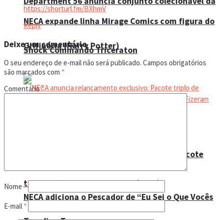
Department 56 anuncia conjunto colecionável da
https://shorturl.fm/BXhmV
NECA expande linha Mirage Comics com figura do
Reply
Deixe um comentário
Grifinória (Harry Potter)
Shock Commando Triceraton
O seu endereço de e-mail não será publicado.
Campos obrigatórios
são marcados com
*
Comentário
*
NECA anuncia relançamento exclusivo: Pacote
triplo de “Tartarugas Ninja” (1987)
Nome
*
NECA adiciona o Pescador de “Eu Sei o Que Vocês
E-mail
*