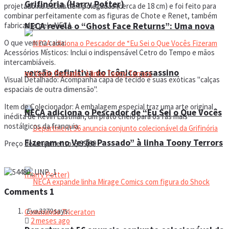
Grifinória (Harry Potter)
projetado na escala de 7 polegadas (cerca de 18 cm) e foi feito para
combinar perfeitamente com as figuras de Chote e Renet, também
NECA revela o “Ghost Face Returns”: Uma nova
fabricadas pela NECA.
O que vem na caixa:
Acessórios Místicos: Inclui o indispensável Cetro do Tempo e mãos
intercambiáveis.
versão definitiva do icônico assassino
Visual Detalhado: Acompanha capa de tecido e suas exóticas "calças
espaciais de outra dimensão".
Item de Colecionador: A embalagem especial traz uma arte original
NECA adiciona o Pescador de “Eu Sei o Que Vocês
inédita de Kevin Eastman, um prato cheio para os fãs mais
nostálgicos da franquia.
Fizeram no Verão Passado” à linha Toony Terrors
Preço de lançamento: $ 39,99
Comments
1
Eva3370
says:
2 meses ago