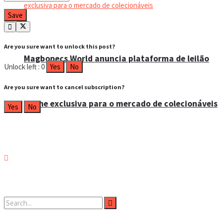
Are you sure want to unlock this post?
Magbonecs World anuncia plataforma de leilão
Unlock left : 0
Yes
No
Are you sure want to cancel subscription?
online exclusiva para o mercado de colecionáveis
Yes
No