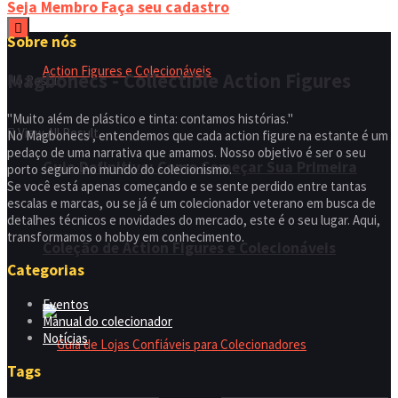
Seja Membro
Faça seu cadastro
Sobre nós
Magbonecs - Collectible Action Figures
No Result
"Muito além de plástico e tinta: contamos histórias."
View All Result
No Magbonecs , entendemos que cada action figure na estante é um
pedaço de uma narrativa que amamos. Nosso objetivo é ser o seu
Guia Definitivo: Como Começar Sua Primeira
porto seguro no mundo do colecionismo.
Se você está apenas começando e se sente perdido entre tantas
escalas e marcas, ou se já é um colecionador veterano em busca de
detalhes técnicos e novidades do mercado, este é o seu lugar. Aqui,
transformamos o hobby em conhecimento.
Coleção de Action Figures e Colecionáveis
Categorias
Eventos
Manual do colecionador
Notícias
Tags