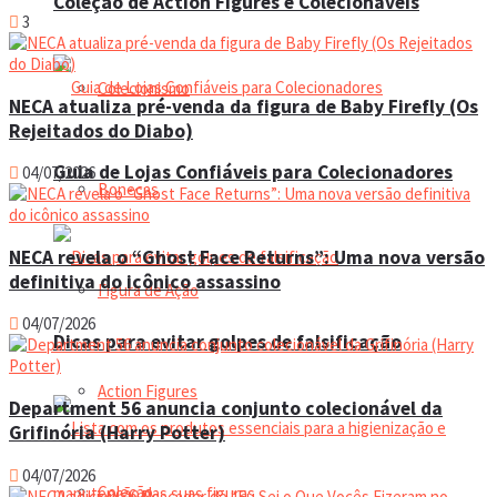
Coleção de Action Figures e Colecionáveis
3
Colecionismo
NECA atualiza pré-venda da figura de Baby Firefly (Os
Rejeitados do Diabo)
Guia de Lojas Confiáveis para Colecionadores
04/07/2026
Bonecas
NECA revela o “Ghost Face Returns”: Uma nova versão
definitiva do icônico assassino
Figura de Ação
04/07/2026
Dicas para evitar golpes de falsificação
Action Figures
Department 56 anuncia conjunto colecionável da
Grifinória (Harry Potter)
04/07/2026
Coleção