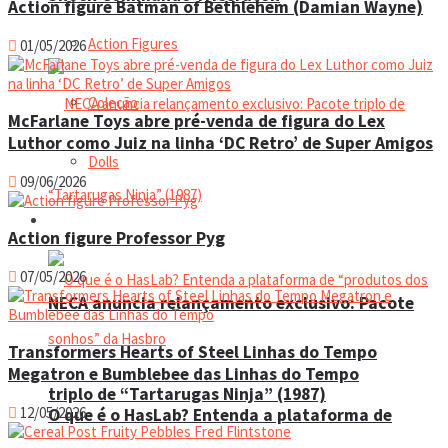
Action figure Batman of Bethlehem (Damian Wayne)
Action Figures
01/05/2026
Coleção
McFarlane Toys abre pré-venda de figura do Lex
Luthor como Juiz na linha ‘DC Retro’ de Super Amigos
Dolls
09/06/2026
Manual do colecionador
Action figure Professor Pyg
07/05/2026
NECA anuncia relançamento exclusivo: Pacote
Transformers Hearts of Steel Linhas do Tempo
Megatron e Bumblebee das Linhas do Tempo
triplo de “Tartarugas Ninja” (1987)
12/05/2026
O que é o HasLab? Entenda a plataforma de