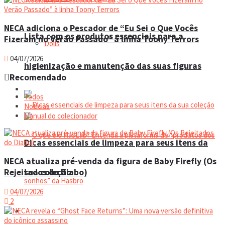
NECA adiciona o Pescador de “Eu Sei o Que Vocês
Lista com os produtos essenciais para a
Fizeram no Verão Passado” à linha Toony Terrors
Dolls
04/07/2026
higienização e manutenção das suas figuras
Recomendado
Manual do colecionador
Todos
Notícias
Manual do colecionador
Dicas essenciais de limpeza para seus itens da
NECA atualiza pré-venda da figura de Baby Firefly (Os
sua coleção
Rejeitados do Diabo)
04/07/2026
2
Espaço do colecionador