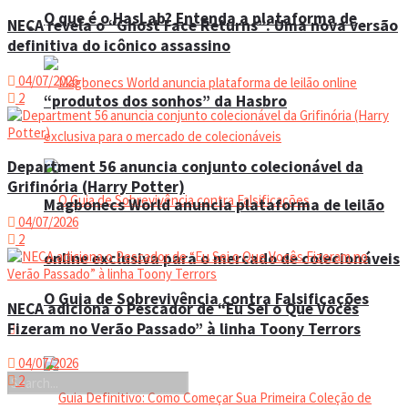
O que é o HasLab? Entenda a plataforma de
NECA revela o “Ghost Face Returns”: Uma nova versão
Eventos
definitiva do icônico assassino
04/07/2026
2
“produtos dos sonhos” da Hasbro
Department 56 anuncia conjunto colecionável da
Grifinória (Harry Potter)
Magbonecs World anuncia plataforma de leilão
04/07/2026
2
online exclusiva para o mercado de colecionáveis
O Guia de Sobrevivência contra Falsificações
NECA adiciona o Pescador de “Eu Sei o Que Vocês
Fizeram no Verão Passado” à linha Toony Terrors
04/07/2026
2