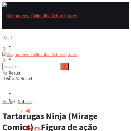
Magbonecs – Collectible Action Figures
Magbonecs – Collectible Action Figures
No Result
Reviews
Reviews
View All Result
Notícias
Notícias
Home
Notícias
All
Tartarugas Ninja (Mirage
Comics) – Figura de ação
All
Eventos