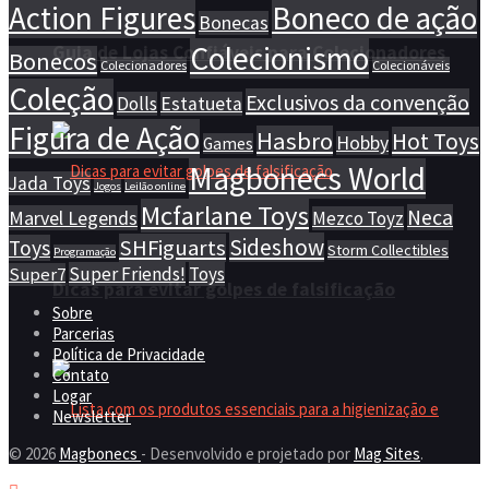
Action Figures
Boneco de ação
Bonecas
Colecionismo
Guia de Lojas Confiáveis para Colecionadores
Bonecos
Colecionadores
Colecionáveis
Coleção
Exclusivos da convenção
Dolls
Estatueta
Figura de Ação
Hasbro
Hot Toys
Hobby
Games
Magbonecs World
Jada Toys
Jogos
Leilão online
Mcfarlane Toys
Neca
Marvel Legends
Mezco Toyz
Sideshow
SHFiguarts
Toys
Storm Collectibles
Programação
Super Friends!
Toys
Super7
Dicas para evitar golpes de falsificação
Sobre
Parcerias
Política de Privacidade
Contato
Logar
Newsletter
© 2026
Magbonecs
- Desenvolvido e projetado por
Mag Sites
.