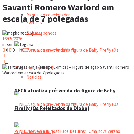
Savanti Romero Warlord em
Manual do colecionador
escala de 7 polegadas
Eventos
Notícias
by
magbonecs
16/05/2026
in
Sem categoria
Manual do colecionador
0
0
1
Notícias
NECA atualiza pré-venda da figura de Baby
Firefly (Os Rejeitados do Diabo)