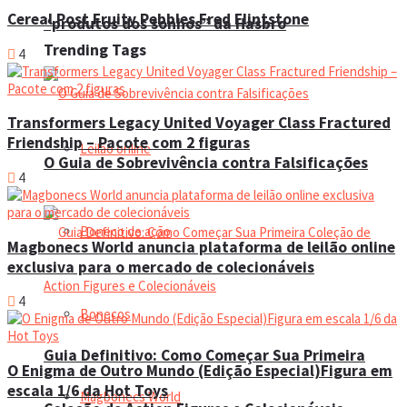
Cereal Post Fruity Pebbles Fred Flintstone
“produtos dos sonhos” da Hasbro
Trending Tags
4
Transformers Legacy United Voyager Class Fractured
Friendship – Pacote com 2 figuras
Leilão online
O Guia de Sobrevivência contra Falsificações
4
Boneco de ação
Magbonecs World anuncia plataforma de leilão online
exclusiva para o mercado de colecionáveis
4
Bonecos
Guia Definitivo: Como Começar Sua Primeira
O Enigma de Outro Mundo (Edição Especial)Figura em
escala 1/6 da Hot Toys
Magbonecs World