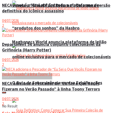
O que é o HasLab? Entenda a plataforma de
NECA revela o “Ghost Face Returns”: Uma nova versão
definitiva do icônico assassino
04/07/2026
2
“produtos dos sonhos” da Hasbro
Magbonecs World anuncia plataforma de leilão
Department 56 anuncia conjunto colecionável da
Grifinória (Harry Potter)
online exclusiva para o mercado de colecionáveis
04/07/2026
2
O Guia de Sobrevivência contra Falsificações
NECA adiciona o Pescador de “Eu Sei o Que Vocês
Fizeram no Verão Passado” à linha Toony Terrors
04/07/2026
2
No Result