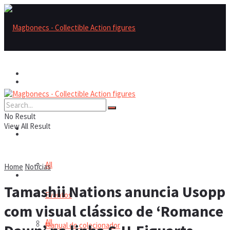
Magbonecs – Collectible Action Figures
Magbonecs – Collectible Action Figures
Reviews
No Result
View All Result
Reviews
Notícias
All
Home
Notícias
Notícias
Tamashii Nations anuncia Usopp
Eventos
com visual clássico de ‘Romance
All
Manual do colecionador