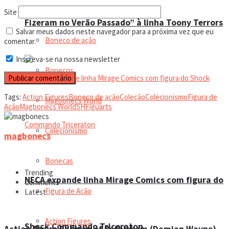
Leilão online
Site
Fizeram no Verão Passado” à linha Toony Terrors
Salvar meus dados neste navegador para a próxima vez que eu
Boneco de ação
comentar.
Inscreva-se na nossa newsletter
Bonecos
Tags:
Action Figures
Boneco de ação
Coleção
Colecionismo
Figura de
Magbonecs World
Ação
Magbonecs World
SHFiguarts
Colecionismo
magbonecs
Bonecas
Trending
NECA expande linha Mirage Comics com figura do
Comments
Figura de Ação
Latest
Action Figures
Shock Commando Triceraton
Action figure Batman of Bethlehem (Damian Wayne)