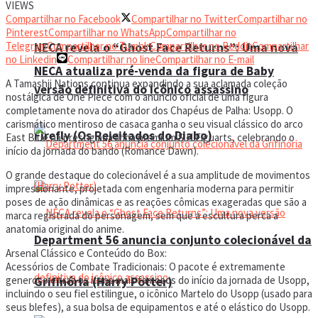
VIEWS
Compartilhar no Facebook
Compartilhar no Twitter
Compartilhar no
Pinterest
Compartilhar no WhatsApp
Compartilhar no
Telegram
Compartilhar no Tumblr
Compartilhar no Reddit
Compartilhar
NECA revela o “Ghost Face Returns”: Uma nova
no Linkedin
Compartilhar no line
Compartilhar no E-mail
NECA atualiza pré-venda da figura de Baby
A Tamashii Nations continua expandindo a sua aclamada coleção
versão definitiva do icônico assassino
nostálgica de One Piece com o anúncio oficial de uma figura
completamente nova do atirador dos Chapéus de Palha: Usopp. O
carismático mentiroso de casaca ganha o seu visual clássico do arco
Firefly (Os Rejeitados do Diabo)
East Blue na prestigiada linha premium S.H.Figuarts, celebrando o
início da jornada do bando (Romance Dawn).
O grande destaque do colecionável é a sua amplitude de movimentos
impressionante, projetada com engenharia moderna para permitir
poses de ação dinâmicas e as reações cômicas exageradas que são a
marca registrada do personagem, sem que a escultura perca a
anatomia original do anime.
Department 56 anuncia conjunto colecionável da
Arsenal Clássico e Conteúdo do Box:
Acessórios de Combate Tradicionais: O pacote é extremamente
generoso e traz os itens mais famosos do início da jornada de Usopp,
Grifinória (Harry Potter)
incluindo o seu fiel estilingue, o icônico Martelo do Usopp (usado para
seus blefes), a sua bolsa de equipamentos e até o elástico do Usopp.