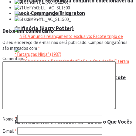
Department 56 anuncia conjunto colecionável da
Shock Commando Triceraton
Grifinória (Harry Potter)
Deixe um comentário
O seu endereço de e-mail não será publicado.
Campos obrigatórios
são marcados com
*
Comentário
*
NECA anuncia relançamento exclusivo: Pacote
triplo de “Tartarugas Ninja” (1987)
Trending Tags
Nome
*
NECA adiciona o Pescador de “Eu Sei o Que Vocês
E-mail
*