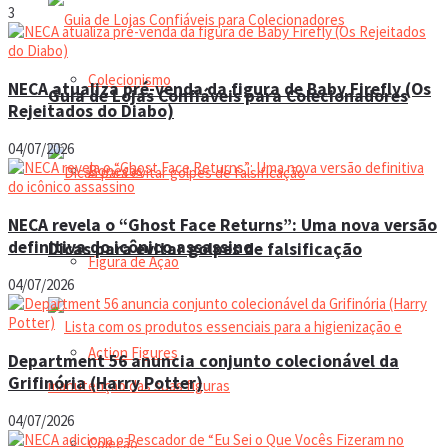
3
Colecionismo
NECA atualiza pré-venda da figura de Baby Firefly (Os
Guia de Lojas Confiáveis para Colecionadores
Rejeitados do Diabo)
04/07/2026
Bonecas
NECA revela o “Ghost Face Returns”: Uma nova versão
definitiva do icônico assassino
Dicas para evitar golpes de falsificação
Figura de Ação
04/07/2026
Action Figures
Department 56 anuncia conjunto colecionável da
Grifinória (Harry Potter)
04/07/2026
Coleção