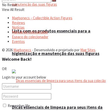
No Result
View All Result
Magbonecs – Collectible Action Figures
Reviews
Notícias
Lista com os produtos essenciais para a
Manual do colecionador
Espaço do colecionador
Eventos
© 2026
Magbonecs
- Desenvolvido e projetado por
Mag Sites
.
higienização e manutenção das suas figuras
Welcome Back!
OR
Login to your account below
Remember Me
Dicas essenciais de limpeza para seus itens da