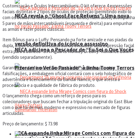
Customização e Óculos Intercambiáveis: O kit oferece 4 expressões
faciais distintas e 2 tipos de óculos de proteção (permitindo exibi-lo
NECA revela o “Ghost Face Returns”: Uma nova
com os óculos na testa ou cobrindo os olhos). Além disso, acompanha
5 pares de mãos intercambiáveis (esquerda e direita) para empunhar
as armas e fazer poses clássicas.
Item Bônus para o Luffy: Pensando na forte amizade e nas piadas da
versão definitiva do icônico assassino
dupla, o box traz um acessório bônus exclusivo: uma expressão facial
NECA adiciona o Pescador de “Eu Sei o Que Vocês
extra para o boneco "S.H.Figuarts Monkey D. Luffy -Romance Dawn-"
(vendido separadamente).
Fizeram no Verão Passado” à linha Toony Terrors
Garantia Bandai Namco: Como padrão de segurança contra
falsificações, a embalagem oficial contará com o selo holográfico de
advertência e licenciamento da Bandai Namco, o que atesta a
procedência e a qualidade de fábrica do produto.
O lançamento chega como um reforço de peso para os
colecionadores que buscam fechar a tripulação original do East Blue
com o que há de mais moderno e expressivo no mercado de figuras
articuladas.
Preço de lançamento: $ 73.98
NECA expande linha Mirage Comics com figura do