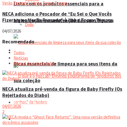
Lista com os produtos essenciais para a
NECA adiciona o Pescador de “Eu Sei o Que Vocês
Fizeram no Verão Passado” à linha Toony Terrors
higienização e manutenção das suas figuras
Dolls
04/07/2026
Recomendado
Manual do colecionador
Todos
Notícias
Manual do colecionador
Dicas essenciais de limpeza para seus itens da
sua coleção
NECA atualiza pré-venda da figura de Baby Firefly (Os
Rejeitados do Diabo)
Espaço do colecionador
04/07/2026
2
Eventos