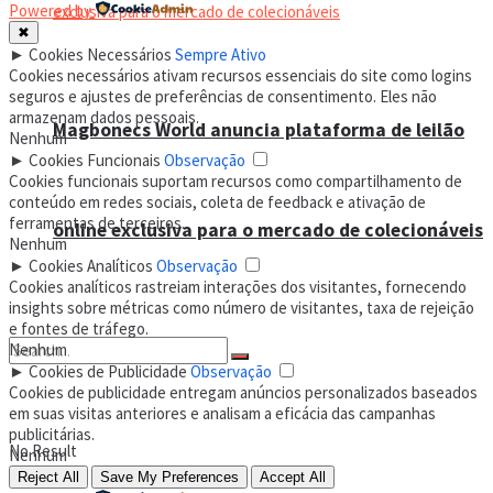
Powered by
✖
►
Cookies Necessários
Sempre Ativo
Cookies necessários ativam recursos essenciais do site como logins
seguros e ajustes de preferências de consentimento. Eles não
armazenam dados pessoais.
Magbonecs World anuncia plataforma de leilão
Nenhum
►
Cookies Funcionais
Observação
Cookies funcionais suportam recursos como compartilhamento de
conteúdo em redes sociais, coleta de feedback e ativação de
ferramentas de terceiros.
online exclusiva para o mercado de colecionáveis
Nenhum
►
Cookies Analíticos
Observação
Cookies analíticos rastreiam interações dos visitantes, fornecendo
insights sobre métricas como número de visitantes, taxa de rejeição
e fontes de tráfego.
Nenhum
►
Cookies de Publicidade
Observação
Cookies de publicidade entregam anúncios personalizados baseados
em suas visitas anteriores e analisam a eficácia das campanhas
publicitárias.
No Result
Nenhum
Reject All
Save My Preferences
Accept All