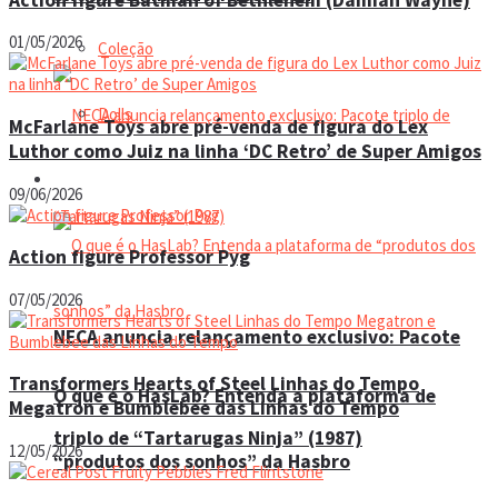
01/05/2026
Coleção
Dolls
McFarlane Toys abre pré-venda de figura do Lex
Luthor como Juiz na linha ‘DC Retro’ de Super Amigos
Manual do colecionador
09/06/2026
Action figure Professor Pyg
07/05/2026
NECA anuncia relançamento exclusivo: Pacote
Transformers Hearts of Steel Linhas do Tempo
O que é o HasLab? Entenda a plataforma de
Megatron e Bumblebee das Linhas do Tempo
triplo de “Tartarugas Ninja” (1987)
12/05/2026
“produtos dos sonhos” da Hasbro