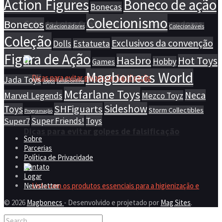
Action Figures
Boneco de ação
Bonecas
Colecionismo
Bonecos
Guia de Lojas Confiáveis para Colecionadores
Colecionadores
Colecionáveis
Coleção
Exclusivos da convenção
Dolls
Estatueta
Figura de Ação
Hasbro
Hot Toys
Hobby
Games
Magbonecs World
Jada Toys
Jogos
Leilão online
Mcfarlane Toys
Neca
Marvel Legends
Mezco Toyz
Sideshow
SHFiguarts
Toys
Storm Collectibles
Programação
Super Friends!
Toys
Super7
Dicas para evitar golpes de falsificação
Sobre
Parcerias
Política de Privacidade
Contato
Logar
Newsletter
© 2026
Magbonecs
- Desenvolvido e projetado por
Mag Sites
.