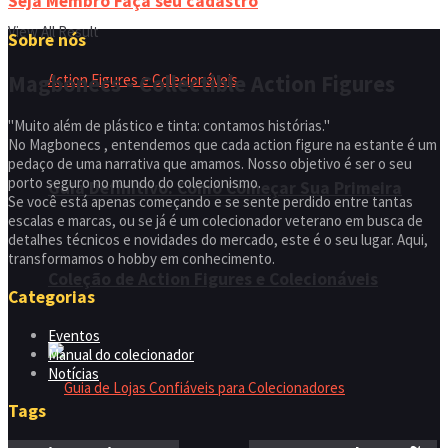
Seja Membro
Faça seu cadastro
View All Result
Sobre nós
Magbonecs - Collectible Action Figures
"Muito além de plástico e tinta: contamos histórias."
No Magbonecs , entendemos que cada action figure na estante é um
pedaço de uma narrativa que amamos. Nosso objetivo é ser o seu
porto seguro no mundo do colecionismo.
Guia Definitivo: Como Começar Sua Primeira
Se você está apenas começando e se sente perdido entre tantas
escalas e marcas, ou se já é um colecionador veterano em busca de
detalhes técnicos e novidades do mercado, este é o seu lugar. Aqui,
transformamos o hobby em conhecimento.
Coleção de Action Figures e Colecionáveis
Categorias
Eventos
Manual do colecionador
Notícias
Tags