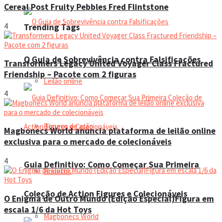
Cereal Post Fruity Pebbles Fred Flintstone
4
Trending Tags
O Guia de Sobrevivência contra Falsificações
Transformers Legacy United Voyager Class Fractured
Friendship – Pacote com 2 figuras
Leilão online
4
Boneco de ação
Magbonecs World anuncia plataforma de leilão online
exclusiva para o mercado de colecionáveis
4
Guia Definitivo: Como Começar Sua Primeira
Bonecos
Coleção de Action Figures e Colecionáveis
O Enigma de Outro Mundo (Edição Especial)Figura em
escala 1/6 da Hot Toys
Magbonecs World