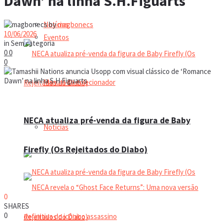
Dawn’ na linha S.H.Figuarts
Notícias
by
magbonecs
10/06/2026
Eventos
in
Sem categoria
0
0
0
Manual do colecionador
NECA atualiza pré-venda da figura de Baby
Notícias
Firefly (Os Rejeitados do Diabo)
0
SHARES
0