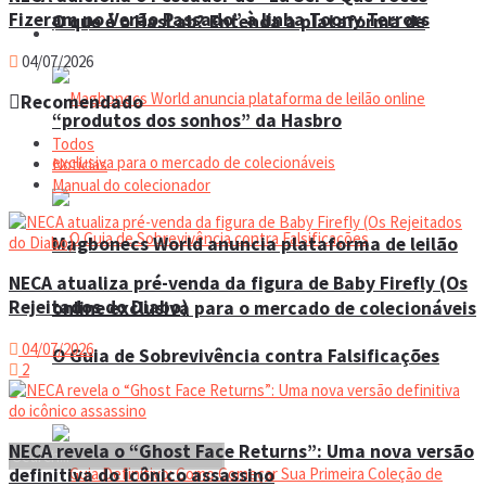
Fizeram no Verão Passado” à linha Toony Terrors
O que é o HasLab? Entenda a plataforma de
Eventos
04/07/2026
Recomendado
“produtos dos sonhos” da Hasbro
Todos
Notícias
Manual do colecionador
Magbonecs World anuncia plataforma de leilão
NECA atualiza pré-venda da figura de Baby Firefly (Os
Rejeitados do Diabo)
online exclusiva para o mercado de colecionáveis
04/07/2026
O Guia de Sobrevivência contra Falsificações
2
NECA revela o “Ghost Face Returns”: Uma nova versão
definitiva do icônico assassino