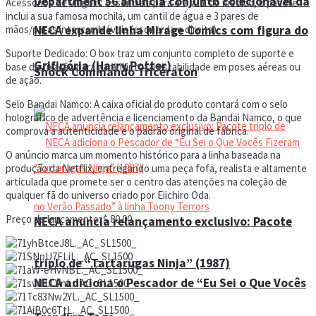
Department 56 anuncia conjunto colecionável da
Acessórios de Viagem: Essenciais para o visual do médico, o pacote
inclui a sua famosa mochila, um cantil de água e 3 pares de
NECA expande linha Mirage Comics com figura do
mãos/patas intercambiáveis (esquerda e direita).
Suporte Dedicado: O box traz um conjunto completo de suporte e
Grifinória (Harry Potter)
base de fixação para garantir total estabilidade em poses aéreas ou
Shock Commando Triceraton
de ação.
Selo Bandai Namco: A caixa oficial do produto contará com o selo
holográfico de advertência e licenciamento da Bandai Namco, o que
comprova a autenticidade e o padrão original de fábrica.
O anúncio marca um momento histórico para a linha baseada na
produção da Netflix, entregando uma peça fofa, realista e altamente
articulada que promete ser o centro das atenções na coleção de
qualquer fã do universo criado por Eiichiro Oda.
Preço de lançamento: $ 80.00
NECA anuncia relançamento exclusivo: Pacote
triplo de “Tartarugas Ninja” (1987)
NECA adiciona o Pescador de “Eu Sei o Que Vocês