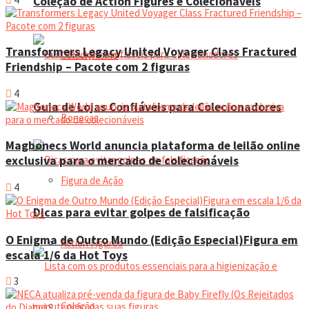
Coleção de Action Figures e Colecionáveis
Transformers Legacy United Voyager Class Fractured
Colecionismo
Friendship – Pacote com 2 figuras
4
Guia de Lojas Confiáveis para Colecionadores
Bonecas
Magbonecs World anuncia plataforma de leilão online
exclusiva para o mercado de colecionáveis
Figura de Ação
4
Dicas para evitar golpes de falsificação
O Enigma de Outro Mundo (Edição Especial)Figura em
Action Figures
escala 1/6 da Hot Toys
3
Coleção