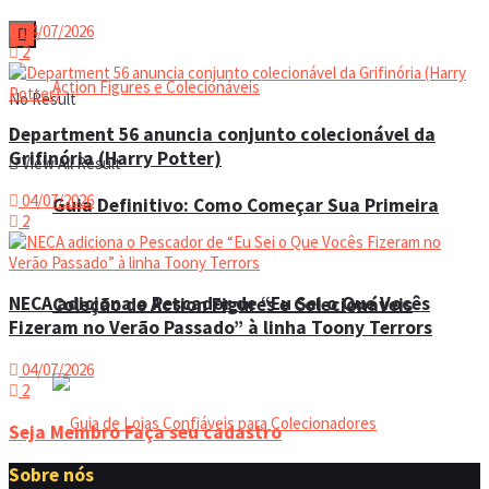
04/07/2026
2
No Result
Department 56 anuncia conjunto colecionável da
Grifinória (Harry Potter)
View All Result
04/07/2026
Guia Definitivo: Como Começar Sua Primeira
2
NECA adiciona o Pescador de “Eu Sei o Que Vocês
Coleção de Action Figures e Colecionáveis
Fizeram no Verão Passado” à linha Toony Terrors
04/07/2026
2
Seja Membro
Faça seu cadastro
Sobre nós