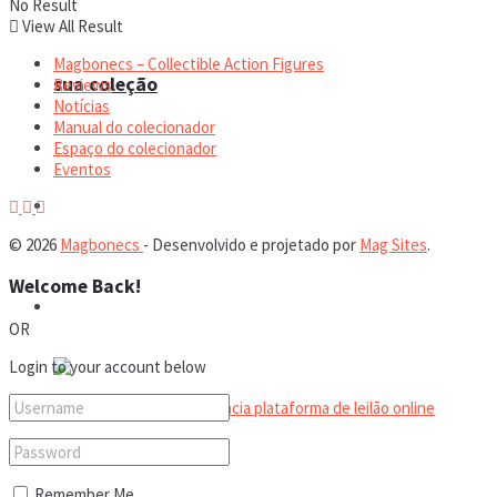
No Result
View All Result
Magbonecs – Collectible Action Figures
sua coleção
Reviews
Notícias
Manual do colecionador
Espaço do colecionador
Eventos
Espaço do colecionador
© 2026
Magbonecs
- Desenvolvido e projetado por
Mag Sites
.
Welcome Back!
Eventos
OR
Login to your account below
Remember Me