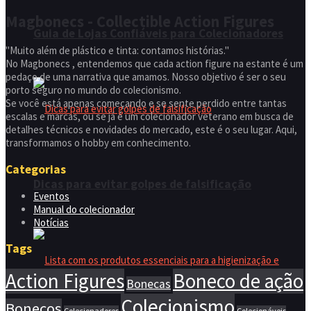
Magbonecs - Collectible Action Figures
Guia de Lojas Confiáveis para Colecionadores
"Muito além de plástico e tinta: contamos histórias."
No Magbonecs , entendemos que cada action figure na estante é um
pedaço de uma narrativa que amamos. Nosso objetivo é ser o seu
porto seguro no mundo do colecionismo.
Se você está apenas começando e se sente perdido entre tantas
escalas e marcas, ou se já é um colecionador veterano em busca de
detalhes técnicos e novidades do mercado, este é o seu lugar. Aqui,
transformamos o hobby em conhecimento.
Categorias
Dicas para evitar golpes de falsificação
Eventos
Manual do colecionador
Notícias
Tags
Action Figures
Boneco de ação
Bonecas
Colecionismo
Bonecos
Colecionadores
Colecionáveis