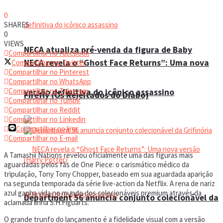
0
SHARES
0
VIEWS
NECA atualiza pré-venda da figura de Baby
Compartilhar no Facebook
NECA revela o “Ghost Face Returns”: Uma nova
Compartilhar no Twitter
Compartilhar no Pinterest
Compartilhar no WhatsApp
Compartilhar no Telegram
versão definitiva do icônico assassino
Firefly (Os Rejeitados do Diabo)
Compartilhar no Tumblr
Compartilhar no Reddit
Compartilhar no Linkedin
Compartilhar no line
Compartilhar no E-mail
A Tamashii Nations revelou oficialmente uma das figuras mais
aguardadas pelos fãs de One Piece: o carismático médico da
tripulação, Tony Tony Chopper, baseado em sua aguardada aparição
na segunda temporada da série live-action da Netflix. A rena de nariz
azul ganha vida no mundo dos colecionáveis premium através da
Department 56 anuncia conjunto colecionável da
aclamada linha S.H.Figuarts.
O grande trunfo do lançamento é a fidelidade visual com a versão