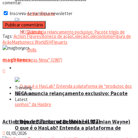
comentar.
Action Figures
Inscreva-se na nossa newsletter
Coleção
Tags:
Action Figures
Boneco de ação
Coleção
Colecionismo
Figura de
Ação
Magbonecs World
SHFiguarts
Dolls
magbonecs
Manual do colecionador
Trending
NECA anuncia relançamento exclusivo: Pacote
Comments
Latest
triplo de “Tartarugas Ninja” (1987)
Action figure Batman of Bethlehem (Damian Wayne)
O que é o HasLab? Entenda a plataforma de
01/05/2026