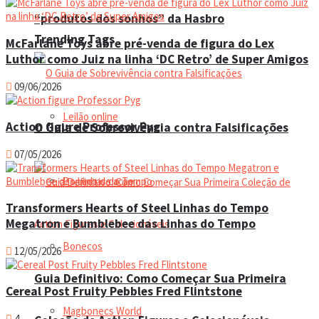
“produtos dos sonhos” da Hasbro
Trending Tags
McFarlane Toys abre pré-venda de figura do Lex
Luthor como Juiz na linha ‘DC Retro’ de Super Amigos
09/06/2026
Leilão online
Action figure Professor Pyg
O Guia de Sobrevivência contra Falsificações
07/05/2026
Boneco de ação
Transformers Hearts of Steel Linhas do Tempo
Megatron e Bumblebee das Linhas do Tempo
Bonecos
12/05/2026
Guia Definitivo: Como Começar Sua Primeira
Cereal Post Fruity Pebbles Fred Flintstone
Magbonecs World
4