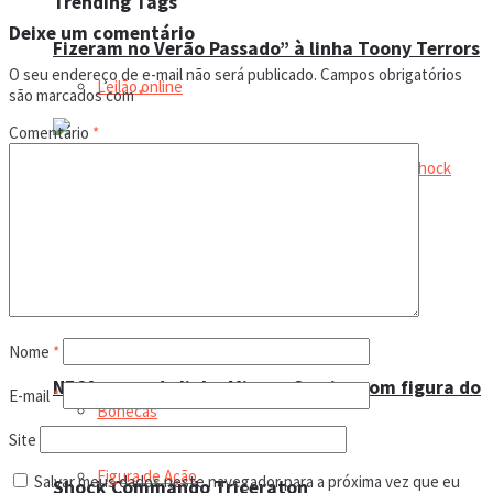
Trending Tags
Deixe um comentário
Fizeram no Verão Passado” à linha Toony Terrors
O seu endereço de e-mail não será publicado.
Campos obrigatórios
Leilão online
são marcados com
*
Comentário
*
Boneco de ação
Bonecos
Magbonecs World
Colecionismo
Nome
*
NECA expande linha Mirage Comics com figura do
E-mail
*
Bonecas
Site
Figura de Ação
Salvar meus dados neste navegador para a próxima vez que eu
Shock Commando Triceraton