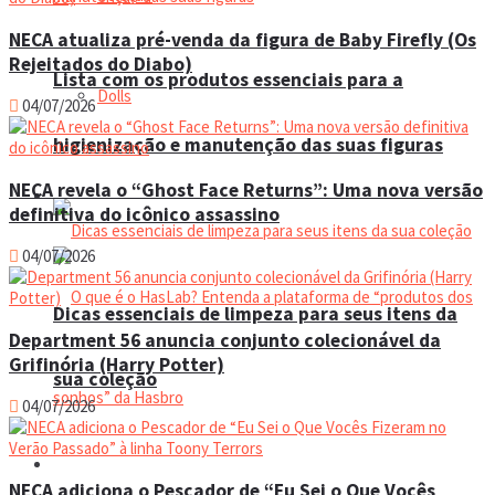
NECA atualiza pré-venda da figura de Baby Firefly (Os
Rejeitados do Diabo)
Lista com os produtos essenciais para a
Dolls
04/07/2026
higienização e manutenção das suas figuras
NECA revela o “Ghost Face Returns”: Uma nova versão
Manual do colecionador
definitiva do icônico assassino
04/07/2026
Dicas essenciais de limpeza para seus itens da
Department 56 anuncia conjunto colecionável da
Grifinória (Harry Potter)
sua coleção
04/07/2026
Espaço do colecionador
NECA adiciona o Pescador de “Eu Sei o Que Vocês