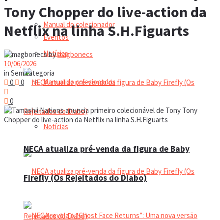
Tony Chopper do live-action da
Manual do colecionador
Netflix na linha S.H.Figuarts
Eventos
Notícias
by
magbonecs
10/06/2026
in
Sem categoria
Manual do colecionador
0
0
0
Notícias
NECA atualiza pré-venda da figura de Baby
Firefly (Os Rejeitados do Diabo)