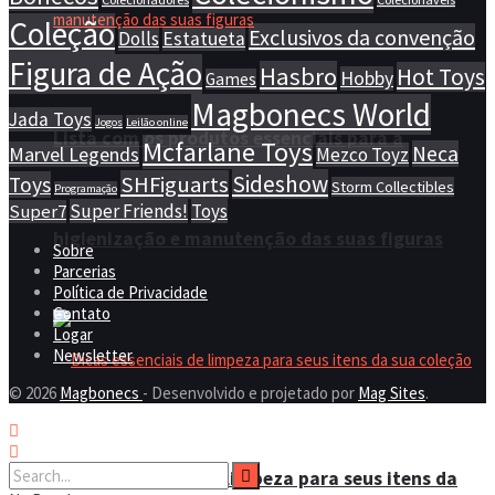
Coleção
Exclusivos da convenção
Dolls
Estatueta
Figura de Ação
Hasbro
Hot Toys
Hobby
Games
Magbonecs World
Jada Toys
Jogos
Leilão online
Lista com os produtos essenciais para a
Mcfarlane Toys
Neca
Marvel Legends
Mezco Toyz
Sideshow
SHFiguarts
Toys
Storm Collectibles
Programação
Super Friends!
Toys
Super7
higienização e manutenção das suas figuras
Sobre
Parcerias
Política de Privacidade
Contato
Logar
Newsletter
© 2026
Magbonecs
- Desenvolvido e projetado por
Mag Sites
.
Dicas essenciais de limpeza para seus itens da