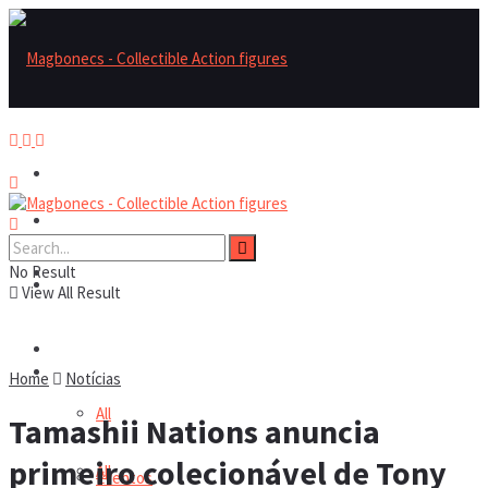
Magbonecs – Collectible Action Figures
Magbonecs – Collectible Action Figures
No Result
Reviews
Reviews
View All Result
Notícias
Notícias
Home
Notícias
All
Tamashii Nations anuncia
primeiro colecionável de Tony
All
Eventos