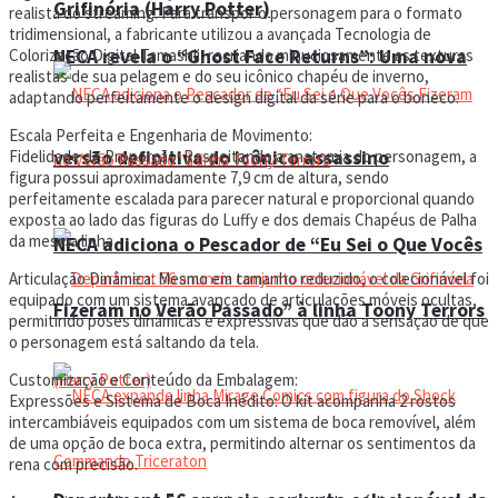
Grifinória (Harry Potter)
realista do streaming. Para transpor o personagem para o formato
tridimensional, a fabricante utilizou a avançada Tecnologia de
NECA revela o “Ghost Face Returns”: Uma nova
Colorização Digital Tamashii, recriando minuciosamente as texturas
realistas de sua pelagem e do seu icônico chapéu de inverno,
adaptando perfeitamente o design digital da série para o boneco.
Escala Perfeita e Engenharia de Movimento:
versão definitiva do icônico assassino
Fidelidade de Proporção: Respeitando a anatomia do personagem, a
figura possui aproximadamente 7,9 cm de altura, sendo
perfeitamente escalada para parecer natural e proporcional quando
exposta ao lado das figuras do Luffy e dos demais Chapéus de Palha
da mesma linha.
NECA adiciona o Pescador de “Eu Sei o Que Vocês
Articulação Dinâmica: Mesmo em tamanho reduzido, o colecionável foi
equipado com um sistema avançado de articulações móveis ocultas,
Fizeram no Verão Passado” à linha Toony Terrors
permitindo poses dinâmicas e expressivas que dão a sensação de que
o personagem está saltando da tela.
Customização e Conteúdo da Embalagem:
Expressões e Sistema de Boca Inédito: O kit acompanha 2 rostos
intercambiáveis equipados com um sistema de boca removível, além
de uma opção de boca extra, permitindo alternar os sentimentos da
rena com precisão.