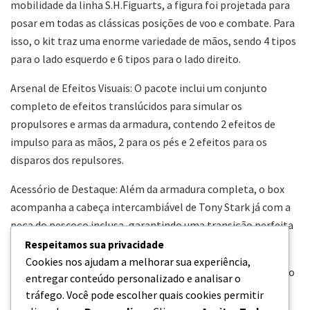
mobilidade da linha S.H.Figuarts, a figura foi projetada para
posar em todas as clássicas posições de voo e combate. Para
isso, o kit traz uma enorme variedade de mãos, sendo 4 tipos
para o lado esquerdo e 6 tipos para o lado direito.
Arsenal de Efeitos Visuais: O pacote inclui um conjunto
completo de efeitos translúcidos para simular os
propulsores e armas da armadura, contendo 2 efeitos de
impulso para as mãos, 2 para os pés e 2 efeitos para os
disparos dos repulsores.
Acessório de Destaque: Além da armadura completa, o box
acompanha a cabeça intercambiável de Tony Stark já com a
peça do pescoço inclusa, garantindo uma transição perfeita
e natural na hora da exposição.
Respeitamos sua privacidade
Cookies nos ajudam a melhorar sua experiência,
Garantia Bandai Namco: A embalagem oficial contará com o
entregar conteúdo personalizado e analisar o
selo holográfico de advertência e licenciamento da Bandai
tráfego. Você pode escolher quais cookies permitir
Namco, o que comprova a autenticidade e o padrão de