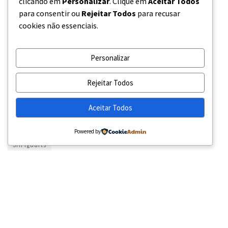
clicando em
Personalizar
. Clique em
Aceitar Todos
qualidade original do produto.
para consentir ou
Rejeitar Todos
para recusar
cookies não essenciais.
O lançamento se consolida como uma peça definitiva e
indispensável para os fãs da Marvel que buscam eternizar o
Personalizar
ápice de Vingadores: Ultimato com o que há de melhor em
tecnologia de figuras articuladas.
Rejeitar Todos
Preço de lançamento: $ 89.99
Aceitar Todos
Tags:
Action Figures
Boneco de ação
Coleção
Colecionismo
Figura de Ação
Magbonecs World
Powered by
SHFiguarts