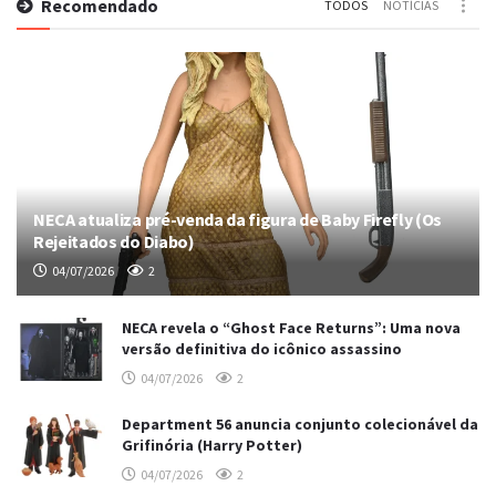
Recomendado
TODOS
NOTÍCIAS
NECA atualiza pré-venda da figura de Baby Firefly (Os
Rejeitados do Diabo)
04/07/2026
2
NECA revela o “Ghost Face Returns”: Uma nova
versão definitiva do icônico assassino
04/07/2026
2
Department 56 anuncia conjunto colecionável da
Grifinória (Harry Potter)
04/07/2026
2