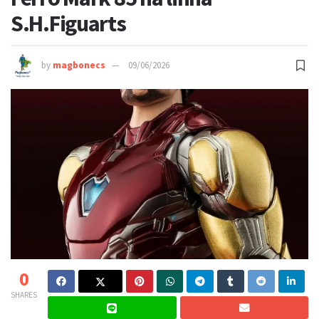
S.H.Figuarts
by
magbonecs
09/06/2026
0
SHARES