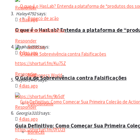
Responder
Haley4792
says:
Boneco de ação
4 dias ago
O que é o HasLab? Entenda a plataforma de “prod
https://shorturl.fm/1vhsz
Responder
Bonecos
Raphael595
says:
4 dias ago
https://shorturl.fm/Ku75Z
Responder
Magbonecs World
O Guia de Sobrevivência contra Falsificações
Taylor2449
says:
4 dias ago
https://shorturl.fm/9b5df
Colecionismo
Responder
Georgia3103
says:
4 dias ago
Guia Definitivo: Como Começar Sua Primeira Coleç
https://shorturl.fm/0YD23
Bonecas