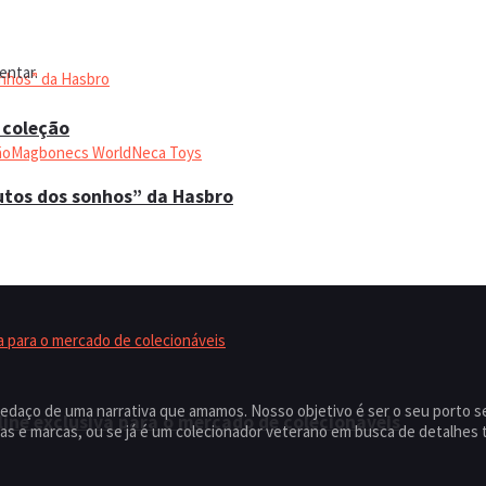
entar.
 coleção
ão
Magbonecs World
Neca Toys
utos dos sonhos” da Hasbro
edaço de uma narrativa que amamos. Nosso objetivo é ser o seu porto 
ine exclusiva para o mercado de colecionáveis
s e marcas, ou se já é um colecionador veterano em busca de detalhes t