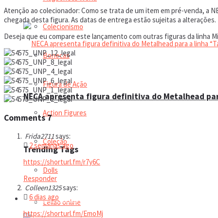
Atenção ao colecionador: Como se trata de um item em pré-venda, a NE
chegada desta figura. As datas de entrega estão sujeitas a alterações.
Colecionismo
Deseja que eu compare este lançamento com outras figuras da linha M
Bonecas
Figura de Ação
NECA apresenta figura definitiva do Metalhead par
Action Figures
Comments
7
Frida2711
says:
Coleção
2 semanas ago
Trending Tags
https://shorturl.fm/r7y6C
Dolls
Responder
Colleen1325
says:
6 dias ago
Manual do colecionador
Leilão online
https://shorturl.fm/EmoMj