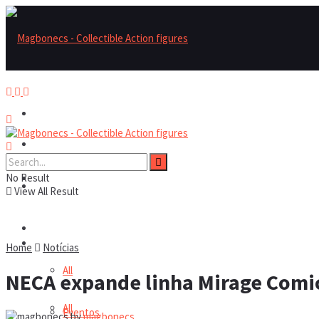
Magbonecs – Collectible Action Figures
Magbonecs – Collectible Action Figures
No Result
Reviews
Reviews
View All Result
Notícias
Notícias
Home
Notícias
All
NECA expande linha Mirage Comi
All
Eventos
by
magbonecs