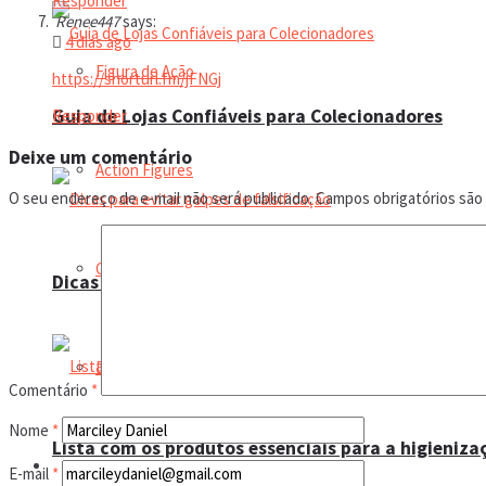
Responder
Renee447
says:
4 dias ago
Figura de Ação
https://shorturl.fm/jFNGj
Guia de Lojas Confiáveis para Colecionadores
Responder
Deixe um comentário
Action Figures
O seu endereço de e-mail não será publicado.
Campos obrigatórios sã
Coleção
Dicas para evitar golpes de falsificação
Dolls
Comentário
*
Nome
*
Lista com os produtos essenciais para a higieniz
Manual do colecionador
E-mail
*