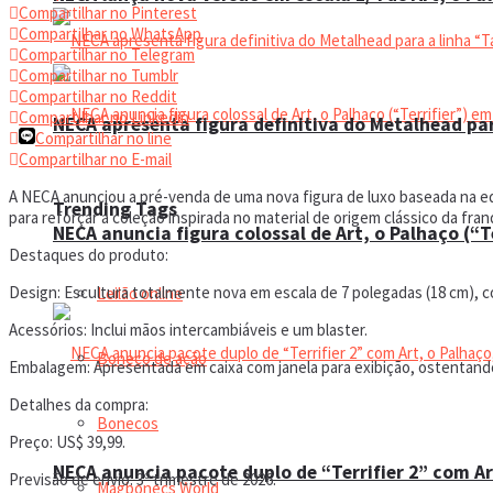
Compartilhar no Pinterest
Compartilhar no WhatsApp
Compartilhar no Telegram
Compartilhar no Tumblr
Compartilhar no Reddit
Compartilhar no Linkedin
NECA apresenta figura definitiva do Metalhead par
Compartilhar no line
Compartilhar no E-mail
A NECA anunciou a pré-venda de uma nova figura de luxo baseada na ed
Trending Tags
para reforçar a coleção inspirada no material de origem clássico da fran
NECA anuncia figura colossal de Art, o Palhaço (“T
Destaques do produto:
Design: Escultura totalmente nova em escala de 7 polegadas (18 cm), co
Leilão online
Acessórios: Inclui mãos intercambiáveis e um blaster.
Boneco de ação
Embalagem: Apresentada em caixa com janela para exibição, ostentando
Detalhes da compra:
Bonecos
Preço: US$ 39,99.
NECA anuncia pacote duplo de “Terrifier 2” com Ar
Previsão de envio: 3º trimestre de 2026.
Magbonecs World