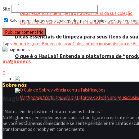
Site
Salvar meus dados neste navegador para a próxima vez que eu com
Dicas essenciais de limpeza para seus itens da sua
Tags:
Action Figures
Boneco de ação
Coleção
Colecionismo
Figura de Aç
O que é o HasLab? Entenda a plataforma de “prod
Espaço do colecionador
magbonecs
Eventos
Sobre nós
Magbonecs - Collectible Action Figures
"Muito além de plástico e tinta: contamos histórias."
No Magbonecs , entendemos que cada action figure na estante é um p
Magbonecs World anuncia plataforma de leilão onl
O Guia de Sobrevivência contra Falsificações
Se você está apenas começando e se sente perdido entre tantas escala
transformamos o hobby em conhecimento.