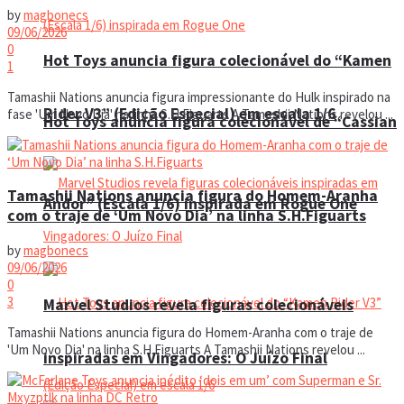
by
magbonecs
09/06/2026
0
Hot Toys anuncia figura colecionável do “Kamen
1
Tamashii Nations anuncia figura impressionante do Hulk inspirado na
Rider V3” (Edição Especial) em escala 1/6
fase 'Um Novo Dia' na linha S.H.Figuarts A Tamashii Nations revelou ...
Hot Toys anuncia figura colecionável de “Cassian
Tamashii Nations anuncia figura do Homem-Aranha
Andor” (Escala 1/6) inspirada em Rogue One
com o traje de ‘Um Novo Dia’ na linha S.H.Figuarts
by
magbonecs
09/06/2026
0
3
Marvel Studios revela figuras colecionáveis
Tamashii Nations anuncia figura do Homem-Aranha com o traje de
'Um Novo Dia' na linha S.H.Figuarts A Tamashii Nations revelou ...
inspiradas em Vingadores: O Juízo Final