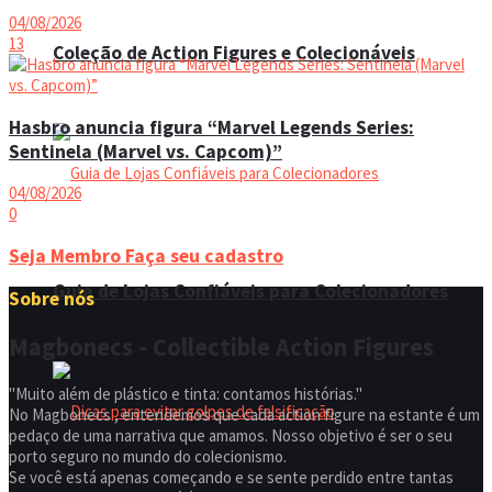
04/08/2026
13
Coleção de Action Figures e Colecionáveis
Hasbro anuncia figura “Marvel Legends Series:
Sentinela (Marvel vs. Capcom)”
04/08/2026
0
Seja Membro
Faça seu cadastro
Guia de Lojas Confiáveis para Colecionadores
Sobre nós
Magbonecs - Collectible Action Figures
"Muito além de plástico e tinta: contamos histórias."
No Magbonecs , entendemos que cada action figure na estante é um
pedaço de uma narrativa que amamos. Nosso objetivo é ser o seu
porto seguro no mundo do colecionismo.
Se você está apenas começando e se sente perdido entre tantas