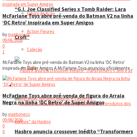
“G.I. Joe Classified Series x Tomb Raider: Lara
Figura de Ação
McFarlane Toys abre pré-venda do Batman V2 na linha
‘DC Retro’ inspirada em Super Amigos
Action Figures
by
magbonecs
Croft”
09/06/2026
0
Coleção
1
McFarlane Toys abre pré-venda do Batman V2 na linha 'DC Retro'
Dolls
inspirada em Super Amigos A McFarlane Toys anunciou oficialmente ...
Manual do colecionador
McFarlane Toys abre pré-venda de figura do Arraia
Negra na linha ‘DC Retro’ de Super Amigos
by
magbonecs
09/06/2026
0
Hasbro anuncia crossover inédito “Transformers
0