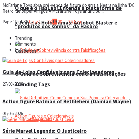
McFarlane Toys abre pré-venda de figura do Arraia Negra na linha 'DC
O que é o HasLab? Entenda a plataforma de
Retro' de Super Amigos A McFarlane Toys anunciou ...
Page 19 of 36
Prev
1
…
18
19
20
…
36
Next
x Jem e as Hologramas: Autobot Blaster e
“produtos dos sonhos” da Hasbro
Trending
Comments
Latest
Cassetes”
Guia de Lojas Confiáveis para Colecionadores
O Guia de Sobrevivência contra Falsificações
27/03/2026
Trending Tags
Action figure Batman of Bethlehem (Damian Wayne)
01/05/2026
Leilão online
Série Marvel Legends: O Justiceiro