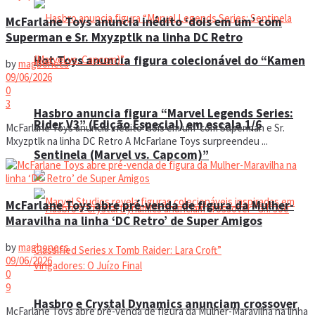
McFarlane Toys anuncia inédito ‘dois em um’ com
Superman e Sr. Mxyzptlk na linha DC Retro
Hot Toys anuncia figura colecionável do “Kamen
by
magbonecs
09/06/2026
0
3
Hasbro anuncia figura “Marvel Legends Series:
Rider V3” (Edição Especial) em escala 1/6
McFarlane Toys anuncia inédito 'dois em um' com Superman e Sr.
Mxyzptlk na linha DC Retro A McFarlane Toys surpreendeu ...
Sentinela (Marvel vs. Capcom)”
McFarlane Toys abre pré-venda de figura da Mulher-
Maravilha na linha ‘DC Retro’ de Super Amigos
by
magbonecs
09/06/2026
0
9
Hasbro e Crystal Dynamics anunciam crossover
McFarlane Toys abre pré-venda de figura da Mulher-Maravilha na linha