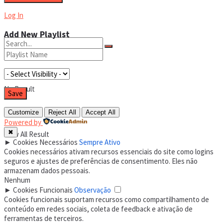
Log In
Add New Playlist
No Result
Customize
Reject All
Accept All
Powered by
✖
View All Result
►
Cookies Necessários
Sempre Ativo
Cookies necessários ativam recursos essenciais do site como logins
seguros e ajustes de preferências de consentimento. Eles não
armazenam dados pessoais.
Nenhum
►
Cookies Funcionais
Observação
Cookies funcionais suportam recursos como compartilhamento de
conteúdo em redes sociais, coleta de feedback e ativação de
ferramentas de terceiros.