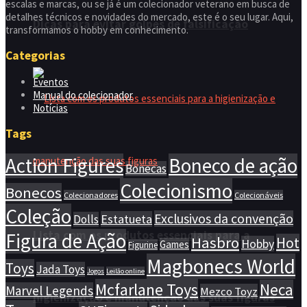
escalas e marcas, ou se já é um colecionador veterano em busca de
detalhes técnicos e novidades do mercado, este é o seu lugar. Aqui,
Dicas para evitar golpes de falsificação
transformamos o hobby em conhecimento.
Categorias
Eventos
Manual do colecionador
Notícias
Tags
Action Figures
Boneco de ação
Bonecas
Colecionismo
Bonecos
Colecionadores
Colecionáveis
Coleção
Exclusivos da convenção
Estatueta
Dolls
Lista com os produtos essenciais para a
Figura de Ação
Hasbro
Hot
Hobby
Games
Figurine
Magbonecs World
Toys
Jada Toys
Jogos
Leilão online
Mcfarlane Toys
Neca
Marvel Legends
Mezco Toyz
higienização e manutenção das suas figuras