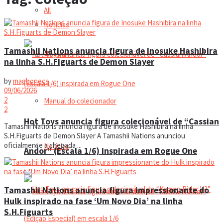
All
Notícias
Tamashii Nations anuncia figura de Inosuke Hashibira
Eventos
na linha S.H.Figuarts de Demon Slayer
by
magbonecs
09/06/2026
2
Manual do colecionador
2
Hot Toys anuncia figura colecionável de “Cassian
Tamashii Nations anuncia figura de Inosuke Hashibira na linha
S.H.Figuarts de Demon Slayer A Tamashii Nations anunciou
oficialmente a chegada ...
Notícias
Andor” (Escala 1/6) inspirada em Rogue One
Tamashii Nations anuncia figura impressionante do
Hulk inspirado na fase ‘Um Novo Dia’ na linha
S.H.Figuarts