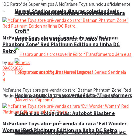
'DC Retro' de Super Amigos A McFarlane Toys anunciou oficialmente
...
Marvel Studios revela figuras colecionáveis
“G.I. Joe Classified Series x Tomb Raider: Lara
Croft”
McFarlane Toys abre pré-venda do raro ‘Batman
inspiradas em Vingadores: O Juízo Final
Phantom Zone’ Red Platinum Edition na linha DC
Retro
by
magbonecs
09/06/2026
0
4
McFarlane Toys abre pré-venda do raro 'Batman Phantom Zone' Red
Hasbro anuncia crossover inédito “Transformers
Platinum Edition na linha DC Retro A McFarlane Toys expandiu ...
x Jem e as Hologramas: Autobot Blaster e
McFarlane Toys abre pré-venda da rara ‘Evil Wonder
Woman’ Red Platinum Edition na linha DC Retro
Cassetes”
Hasbro anuncia figura “Marvel Legends Series: