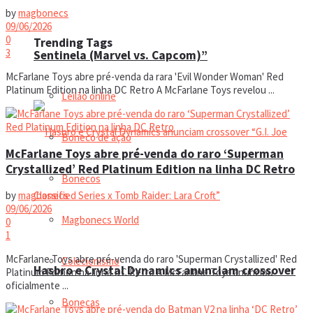
by
magbonecs
09/06/2026
0
Trending Tags
3
Sentinela (Marvel vs. Capcom)”
McFarlane Toys abre pré-venda da rara 'Evil Wonder Woman' Red
Platinum Edition na linha DC Retro A McFarlane Toys revelou ...
Leilão online
Boneco de ação
McFarlane Toys abre pré-venda do raro ‘Superman
Crystallized’ Red Platinum Edition na linha DC Retro
Bonecos
by
magbonecs
09/06/2026
Magbonecs World
0
1
McFarlane Toys abre pré-venda do raro 'Superman Crystallized' Red
Colecionismo
Hasbro e Crystal Dynamics anunciam crossover
Platinum Edition na linha DC Retro A McFarlane Toys anunciou
oficialmente ...
Bonecas