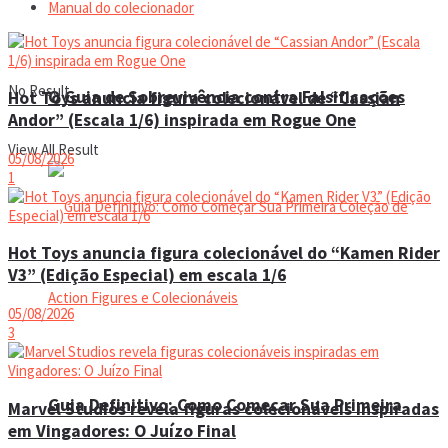
Manual do colecionador
No Result
O Guia de Sobrevivência contra Falsificações
Hot Toys anuncia figura colecionável de “Cassian
Andor” (Escala 1/6) inspirada em Rogue One
View All Result
05/08/2026
1
Hot Toys anuncia figura colecionável do “Kamen Rider
V3” (Edição Especial) em escala 1/6
05/08/2026
3
Guia Definitivo: Como Começar Sua Primeira
Marvel Studios revela figuras colecionáveis inspiradas
em Vingadores: O Juízo Final