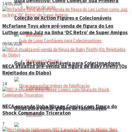
Guia Definitivo: Como Começar Sua Primeira
14/05/2026
Boneco de ação
Coleção de Action Figures e Colecionáveis
McFarlane Toys abre pré-venda de figura do Lex
Luthor como Juiz na linha ‘DC Retro’ de Super Amigos
Bonecos
09/06/2026
Magbonecs World
Guia de Lojas Confiáveis para Colecionadores
NECA atualiza pré-venda da figura de Baby Firefly (Os
Rejeitados do Diabo)
14
Colecionismo
NECA expande linha Mirage Comics com figura do
Dicas para evitar golpes de falsificação
Shock Commando Triceraton
Bonecas
7