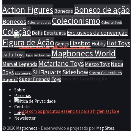
Action Figures
Boneco de ação
Bonecas
Guia de Lojas Confiáveis para Colecionadores
Colecionismo
Bonecos
Colecionadores
Colecionáveis
Coleção
Exclusivos da convenção
Dolls
Estatueta
Figura de Ação
Hasbro
Hot Toys
Hobby
Games
Magbonecs World
Jada Toys
Jogos
Leilão online
Mcfarlane Toys
Neca
Marvel Legends
Mezco Toyz
Sideshow
SHFiguarts
Toys
Storm Collectibles
Programação
Dicas para evitar golpes de falsificação
Super Friends!
Toys
Super7
Sobre
Parcerias
Política de Privacidade
Contato
Logar
Newsletter
© 2026
Magbonecs
- Desenvolvido e projetado por
Mag Sites
.