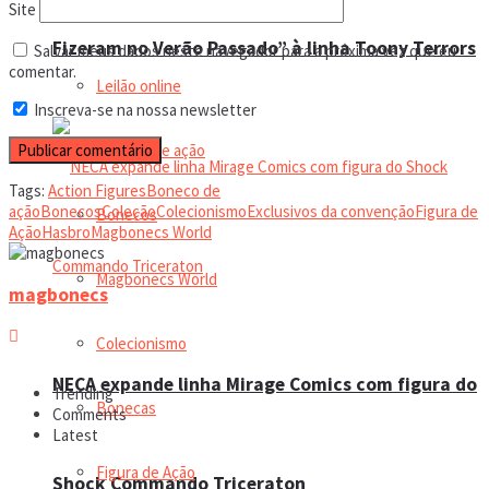
Trending Tags
Site
Fizeram no Verão Passado” à linha Toony Terrors
Salvar meus dados neste navegador para a próxima vez que eu
comentar.
Leilão online
Inscreva-se na nossa newsletter
Boneco de ação
Tags:
Action Figures
Boneco de
ação
Bonecos
Coleção
Colecionismo
Exclusivos da convenção
Figura de
Bonecos
Ação
Hasbro
Magbonecs World
Magbonecs World
magbonecs
Colecionismo
NECA expande linha Mirage Comics com figura do
Trending
Bonecas
Comments
Latest
Figura de Ação
Shock Commando Triceraton