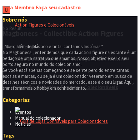
Seja Membro
Faça seu cadastro
Sobre nós
No Result
Magbonecs - Collectible Action Figures
"Muito além de plástico e tinta: contamos histórias."
View All Result
No Magbonecs , entendemos que cada action figure na estante é um
Guia Definitivo: Como Começar Sua Primeira
pedaço de uma narrativa que amamos. Nosso objetivo é ser o seu
porto seguro no mundo do colecionismo.
Se você está apenas começando e se sente perdido entre tantas
escalas e marcas, ou se já é um colecionador veterano em busca de
detalhes técnicos e novidades do mercado, este é o seu lugar. Aqui,
Coleção de Action Figures e Colecionáveis
transformamos o hobby em conhecimento.
Categorias
Eventos
Manual do colecionador
Notícias
Tags