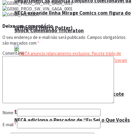
Department 56 anuncia conjunto colecionável da
NECA expande linha Mirage Comics com figura do
Deixe um comentário
Grifinória (Harry Potter)
Shock Commando Triceraton
O seu endereço de e-mail não será publicado.
Campos obrigatórios
são marcados com
*
Comentário
*
NECA anuncia relançamento exclusivo: Pacote
triplo de “Tartarugas Ninja” (1987)
Nome
*
NECA adiciona o Pescador de “Eu Sei o Que Vocês
E-mail
*