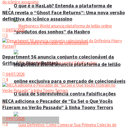
O que é o HasLab? Entenda a plataforma de
Eventos
NECA revela o “Ghost Face Returns”: Uma nova versão
definitiva do icônico assassino
04/07/2026
“produtos dos sonhos” da Hasbro
5
Department 56 anuncia conjunto colecionável da
Grifinória (Harry Potter)
Magbonecs World anuncia plataforma de leilão
04/07/2026
4
online exclusiva para o mercado de colecionáveis
O Guia de Sobrevivência contra Falsificações
NECA adiciona o Pescador de “Eu Sei o Que Vocês
Fizeram no Verão Passado” à linha Toony Terrors
04/07/2026
3