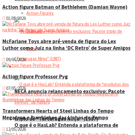
Action figure Batman of Bethlehem (Damian Wayne)
Action Figures
01/05/2026
Coleção
McFarlane Toys abre pré-venda de figura do Lex
Luthor como Juiz na linha ‘DC Retro’ de Super Amigos
Dolls
09/06/2026
Manual do colecionador
Action figure Professor Pyg
07/05/2026
NECA anuncia relançamento exclusivo: Pacote
Transformers Hearts of Steel Linhas do Tempo
Megatron e Bumblebee das Linhas do Tempo
triplo de “Tartarugas Ninja” (1987)
O que é o HasLab? Entenda a plataforma de
12/05/2026