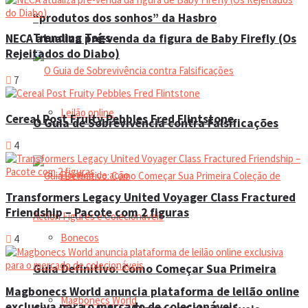
“produtos dos sonhos” da Hasbro
Trending Tags
NECA atualiza pré-venda da figura de Baby Firefly (Os
Rejeitados do Diabo)
7
Leilão online
Cereal Post Fruity Pebbles Fred Flintstone
O Guia de Sobrevivência contra Falsificações
4
Boneco de ação
Transformers Legacy United Voyager Class Fractured
Friendship – Pacote com 2 figuras
Bonecos
4
Guia Definitivo: Como Começar Sua Primeira
Magbonecs World anuncia plataforma de leilão online
Magbonecs World
exclusiva para o mercado de colecionáveis