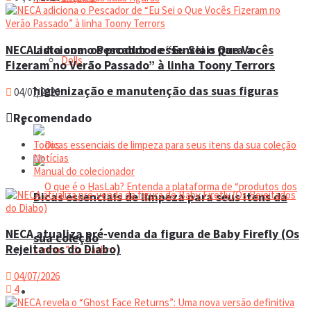
NECA adiciona o Pescador de “Eu Sei o Que Vocês
Lista com os produtos essenciais para a
Dolls
Fizeram no Verão Passado” à linha Toony Terrors
higienização e manutenção das suas figuras
04/07/2026
Recomendado
Manual do colecionador
Todos
Notícias
Manual do colecionador
Dicas essenciais de limpeza para seus itens da
NECA atualiza pré-venda da figura de Baby Firefly (Os
sua coleção
Rejeitados do Diabo)
04/07/2026
4
Espaço do colecionador