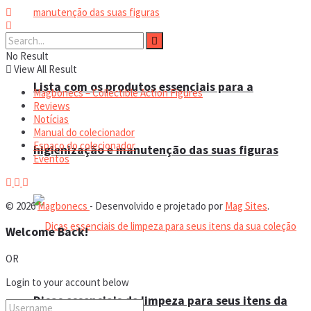
No Result
View All Result
Lista com os produtos essenciais para a
Magbonecs – Collectible Action Figures
Reviews
Notícias
Manual do colecionador
Espaço do colecionador
higienização e manutenção das suas figuras
Eventos
© 2026
Magbonecs
- Desenvolvido e projetado por
Mag Sites
.
Welcome Back!
OR
Login to your account below
Dicas essenciais de limpeza para seus itens da