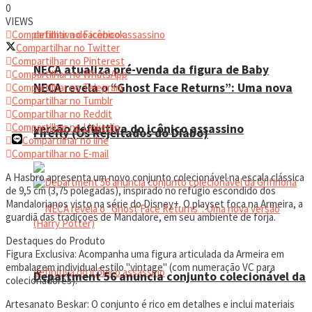
0
VIEWS
Compartilhar no Facebook
Compartilhar no Twitter
Compartilhar no Pinterest
NECA atualiza pré-venda da figura de Baby
Compartilhar no WhatsApp
NECA revela o “Ghost Face Returns”: Uma nova
Compartilhar no Telegram
Compartilhar no Tumblr
Compartilhar no Reddit
Compartilhar no Linkedin
versão definitiva do icônico assassino
Firefly (Os Rejeitados do Diabo)
Compartilhar no line
Compartilhar no E-mail
A Hasbro apresenta um novo conjunto colecionável na escala clássica
de 9,5 cm (3,75 polegadas), inspirado no refúgio escondido dos
Mandalorianos visto na série do Disney+. O playset foca na Armeira, a
guardiã das tradições de Mandalore, em seu ambiente de forja.
Destaques do Produto
Figura Exclusiva: Acompanha uma figura articulada da Armeira em
embalagem individual estilo "vintage" (com numeração VC para
Department 56 anuncia conjunto colecionável da
colecionadores).
Artesanato Beskar: O conjunto é rico em detalhes e inclui materiais