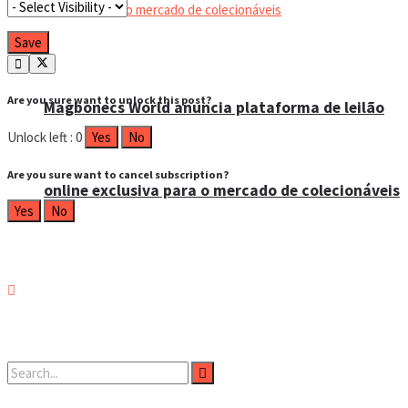
Are you sure want to unlock this post?
Magbonecs World anuncia plataforma de leilão
Unlock left : 0
Yes
No
Are you sure want to cancel subscription?
online exclusiva para o mercado de colecionáveis
Yes
No