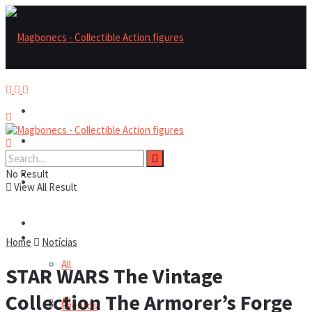
Magbonecs – Collectible Action Figures
Magbonecs – Collectible Action Figures
No Result
Reviews
Reviews
View All Result
Notícias
Notícias
Home
Notícias
All
STAR WARS The Vintage
Collection The Armorer’s Forge
All
Eventos