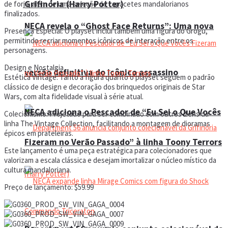
Grifinória (Harry Potter)
de forja, além de uma seleção de capacetes mandalorianos
finalizados.
NECA revela o “Ghost Face Returns”: Uma nova
Presença Especial: O playset inclui também uma figura do Grogu,
permitindo recriar momentos icônicos de interação entre os
personagens.
Design e Nostalgia
versão definitiva do icônico assassino
Estética Vintage: Tanto a figura quanto o playset seguem o padrão
clássico de design e decoração dos brinquedos originais de Star
Wars, com alta fidelidade visual à série atual.
NECA adiciona o Pescador de “Eu Sei o Que Vocês
Colecionismo: Projetado para ser combinado com outros itens da
linha The Vintage Collection, facilitando a montagem de dioramas
épicos em prateleiras.
Fizeram no Verão Passado” à linha Toony Terrors
Este lançamento é uma peça estratégica para colecionadores que
valorizam a escala clássica e desejam imortalizar o núcleo místico da
cultura mandaloriana.
Preço de lançamento: $59.99