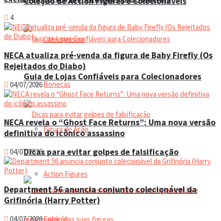
Coleção de Action Figures e Colecionáveis
4
Colecionismo
NECA atualiza pré-venda da figura de Baby Firefly (Os
Rejeitados do Diabo)
Guia de Lojas Confiáveis para Colecionadores
Bonecas
04/07/2026
NECA revela o “Ghost Face Returns”: Uma nova versão
Figura de Ação
definitiva do icônico assassino
Dicas para evitar golpes de falsificação
04/07/2026
Action Figures
Department 56 anuncia conjunto colecionável da
Grifinória (Harry Potter)
Coleção
04/07/2026