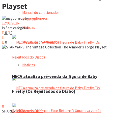
Playset
Manual do colecionador
by
magbonecs
Eventos
12/05/2026
Notícias
in
Sem categoria
0
0
Manual do colecionador
0
Notícias
NECA atualiza pré-venda da figura de Baby
Firefly (Os Rejeitados do Diabo)
0
SHARES