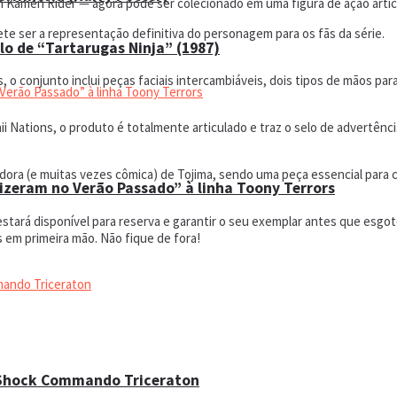
Kamen Rider — agora pode ser colecionado em uma figura de ação articu
te ser a representação definitiva do personagem para os fãs da série.
lo de “Tartarugas Ninja” (1987)
 o conjunto inclui peças faciais intercambiáveis, dois tipos de mãos para
ii Nations, o produto é totalmente articulado e traz o selo de advertênc
ora (e muitas vezes cômica) de Tojima, sendo uma peça essencial para 
Fizeram no Verão Passado” à linha Toony Terrors
estará disponível para reserva e garantir o seu exemplar antes que es
s em primeira mão. Não fique de fora!
 Shock Commando Triceraton