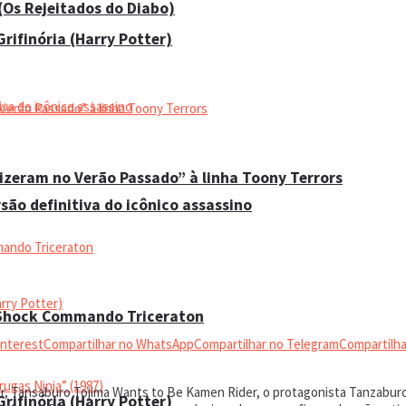
 (Os Rejeitados do Diabo)
rifinória (Harry Potter)
Fizeram no Verão Passado” à linha Toony Terrors
são definitiva do icônico assassino
 Shock Commando Triceraton
interest
Compartilhar no WhatsApp
Compartilhar no Telegram
Compartilha
, Tansaburo Tojima Wants to Be Kamen Rider, o protagonista Tanzaburo T
rifinória (Harry Potter)