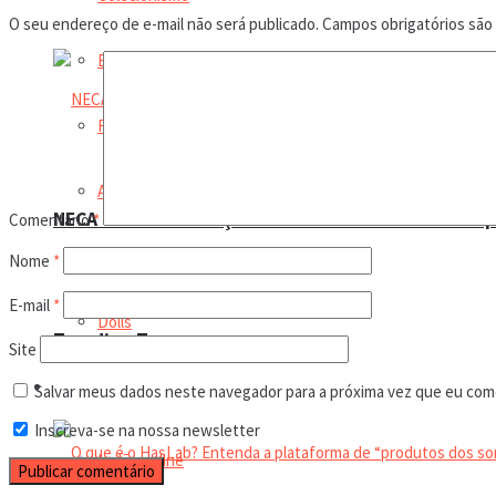
O seu endereço de e-mail não será publicado.
Campos obrigatórios sã
Bonecas
Figura de Ação
Action Figures
NECA anuncia relançamento exclusivo: Pacote trip
Comentário
*
Coleção
Nome
*
E-mail
*
Dolls
Trending Tags
Site
Manual do colecionador
Salvar meus dados neste navegador para a próxima vez que eu com
Inscreva-se na nossa newsletter
Leilão online