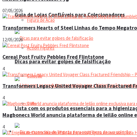
07/05/2026
Guia de Lojas Confiáveis para Colecionadores
Figura de Ação
Transformers Hearts of Steel Linhas do Tempo Megatr
12/05/2026
Action Figures
Cereal Post Fruity Pebbles Fred Flintstone
Dicas para evitar golpes de falsificação
4
Coleção
Transformers Legacy United Voyager Class Fractured Fr
4
Dolls
Lista com os produtos essenciais para a higieniz
Magbonecs World anuncia plataforma de leilão online e
4
Manual do colecionador