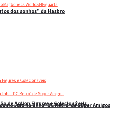
ão
Magbonecs World
SHFiguarts
utos dos sonhos” da Hasbro
ão de Action Figures e Colecionáveis
como Juiz na linha ‘DC Retro’ de Super Amigos