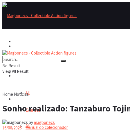
Magbonecs – Collectible Action Figures
Magbonecs – Collectible Action Figures
Reviews
No Result
View All Result
Reviews
Notícias
All
Home
Notícias
Notícias
Sonho realizado: Tanzaburo Tojim
Eventos
by
magbonecs
All
Manual do colecionador
16/06/2026