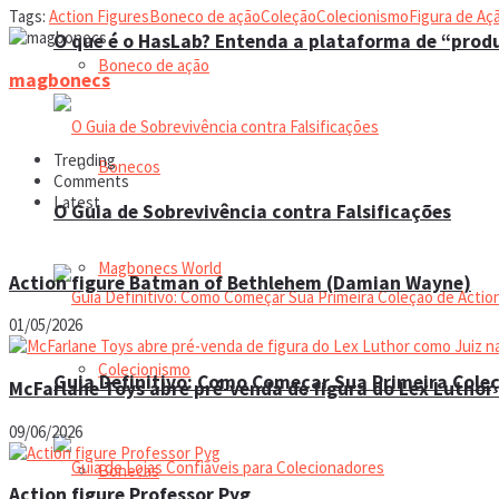
Tags:
Action Figures
Boneco de ação
Coleção
Colecionismo
Figura de Aç
O que é o HasLab? Entenda a plataforma de “prod
Boneco de ação
magbonecs
Trending
Bonecos
Comments
Latest
O Guia de Sobrevivência contra Falsificações
Magbonecs World
Action figure Batman of Bethlehem (Damian Wayne)
01/05/2026
Colecionismo
Guia Definitivo: Como Começar Sua Primeira Coleç
McFarlane Toys abre pré-venda de figura do Lex Luthor 
09/06/2026
Bonecas
Action figure Professor Pyg