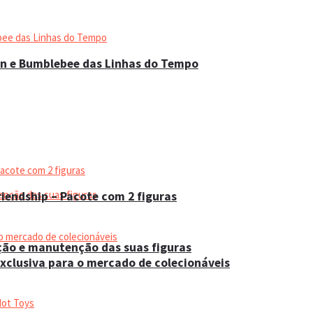
on e Bumblebee das Linhas do Tempo
iendship – Pacote com 2 figuras
ação e manutenção das suas figuras
xclusiva para o mercado de colecionáveis