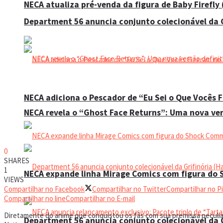
NECA atualiza pré-venda da figura de Baby Firefly
Department 56 anuncia conjunto colecionável da G
NECA adiciona o Pescador de “Eu Sei o Que Vocês 
NECA revela o “Ghost Face Returns”: Uma nova ver
0
SHARES
1
NECA expande linha Mirage Comics com figura do
VIEWS
Compartilhar no Facebook
Compartilhar no Twitter
Compartilhar no P
Compartilhar no line
Compartilhar no E-mail
Diretamente do anime que conquistou os fãs com sua premissa peculiar
Department 56 anuncia conjunto colecionável da G