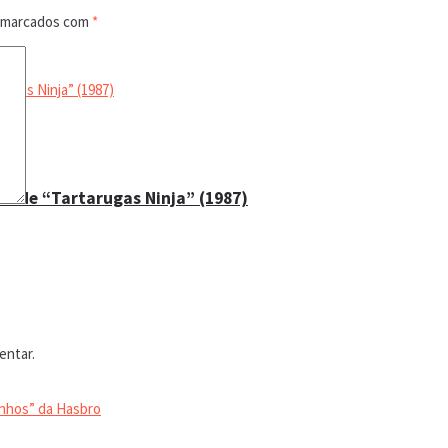
o marcados com
*
lo de “Tartarugas Ninja” (1987)
entar.