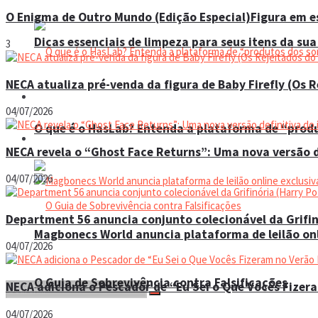
O Enigma de Outro Mundo (Edição Especial)Figura em es
Dicas essenciais de limpeza para seus itens da sua
3
NECA atualiza pré-venda da figura de Baby Firefly (Os 
Espaço do colecionador
04/07/2026
O que é o HasLab? Entenda a plataforma de “prod
Eventos
NECA revela o “Ghost Face Returns”: Uma nova versão d
04/07/2026
Department 56 anuncia conjunto colecionável da Grifin
Magbonecs World anuncia plataforma de leilão onl
04/07/2026
O Guia de Sobrevivência contra Falsificações
NECA adiciona o Pescador de “Eu Sei o Que Vocês Fizer
04/07/2026