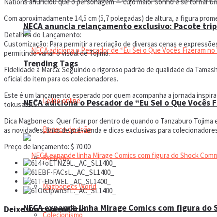
Nations anunciou que o personagem — cujo maior sonho é se tornar um 
Com aproximadamente 14,5 cm (5,7 polegadas) de altura, a figura prome
NECA anuncia relançamento exclusivo: Pacote trip
Detalhes do Lançamento:
Customização: Para permitir a recriação de diversas cenas e expressões,
permitindo variar o visual de Tojima.
Trending Tags
Fidelidade à Marca: Seguindo o rigoroso padrão de qualidade da Tamash
oficial do item para os colecionadores.
Este é um lançamento esperado por quem acompanha a jornada inspirad
Leilão online
NECA adiciona o Pescador de “Eu Sei o Que Vocês 
tokusatsu.
Dica Magbonecs: Quer ficar por dentro de quando o Tanzaburo Tojima 
Boneco de ação
as novidades, links de pré-venda e dicas exclusivas para colecionadore
Preço de lançamento: $ 70.00
Bonecos
Magbonecs World
NECA expande linha Mirage Comics com figura do
Deixe um comentário
Colecionismo