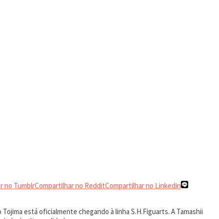
r no Tumblr
Compartilhar no Reddit
Compartilhar no Linkedin
ojima está oficialmente chegando à linha S.H.Figuarts. A Tamashii