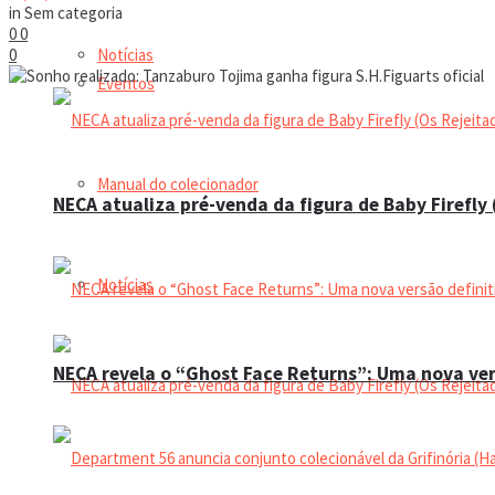
in
Sem categoria
0
0
Notícias
0
Eventos
Manual do colecionador
NECA atualiza pré-venda da figura de Baby Firefly
Notícias
NECA revela o “Ghost Face Returns”: Uma nova ver