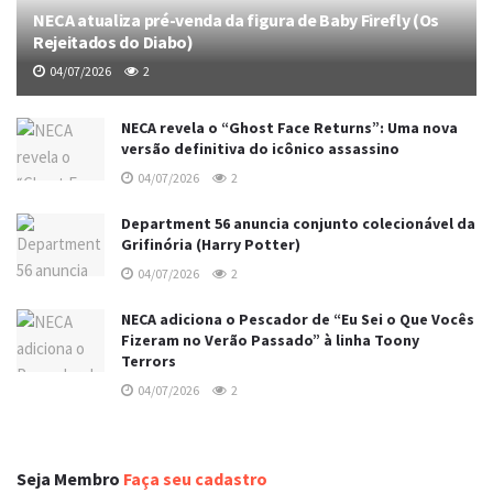
NECA atualiza pré-venda da figura de Baby Firefly (Os
Rejeitados do Diabo)
04/07/2026
2
NECA revela o “Ghost Face Returns”: Uma nova
versão definitiva do icônico assassino
04/07/2026
2
Department 56 anuncia conjunto colecionável da
Grifinória (Harry Potter)
04/07/2026
2
NECA adiciona o Pescador de “Eu Sei o Que Vocês
Fizeram no Verão Passado” à linha Toony
Terrors
04/07/2026
2
Seja Membro
Faça seu cadastro