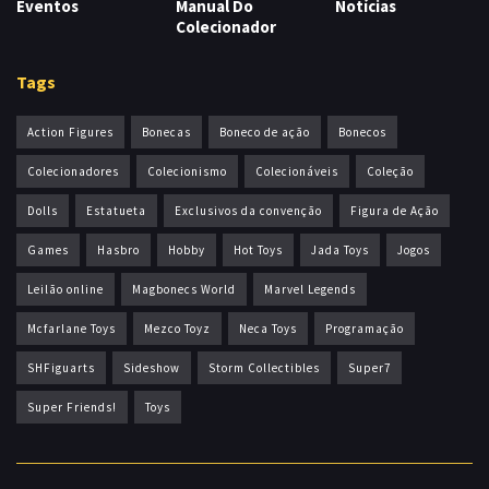
Eventos
Manual Do
Notícias
Colecionador
Tags
Action Figures
Bonecas
Boneco de ação
Bonecos
Colecionadores
Colecionismo
Colecionáveis
Coleção
Dolls
Estatueta
Exclusivos da convenção
Figura de Ação
Games
Hasbro
Hobby
Hot Toys
Jada Toys
Jogos
Leilão online
Magbonecs World
Marvel Legends
Mcfarlane Toys
Mezco Toyz
Neca Toys
Programação
SHFiguarts
Sideshow
Storm Collectibles
Super7
Super Friends!
Toys