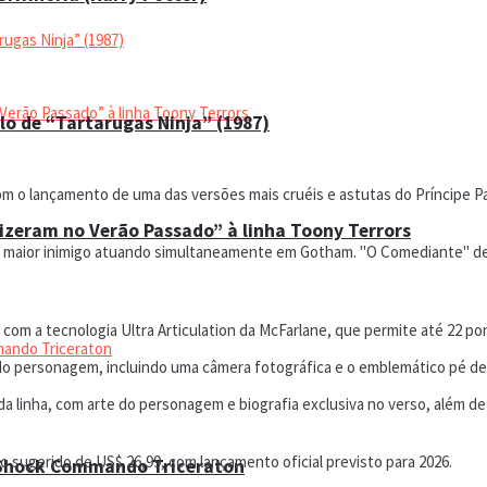
lo de “Tartarugas Ninja” (1987)
com o lançamento de uma das versões mais cruéis e astutas do Príncipe 
Fizeram no Verão Passado” à linha Toony Terrors
eu maior inimigo atuando simultaneamente em Gotham. "O Comediante" des
a com a tecnologia Ultra Articulation da McFarlane, que permite até 22 po
do personagem, incluindo uma câmera fotográfica e o emblemático pé de 
a linha, com arte do personagem e biografia exclusiva no verso, além de
o sugerido de US$ 26,99, com lançamento oficial previsto para 2026.
 Shock Commando Triceraton