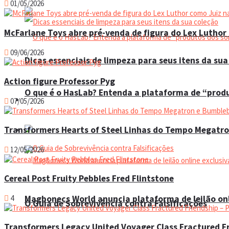
01/05/2026
McFarlane Toys abre pré-venda de figura do Lex Luthor 
09/06/2026
Dicas essenciais de limpeza para seus itens da sua
Action figure Professor Pyg
O que é o HasLab? Entenda a plataforma de “prod
Espaço do colecionador
07/05/2026
Transformers Hearts of Steel Linhas do Tempo Megatr
Eventos
12/05/2026
Cereal Post Fruity Pebbles Fred Flintstone
4
Magbonecs World anuncia plataforma de leilão onl
O Guia de Sobrevivência contra Falsificações
Transformers Legacy United Voyager Class Fractured Fr