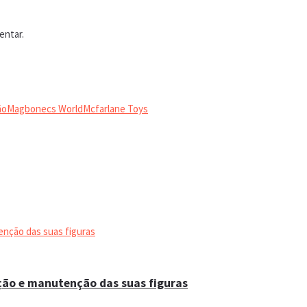
entar.
ão
Magbonecs World
Mcfarlane Toys
ação e manutenção das suas figuras