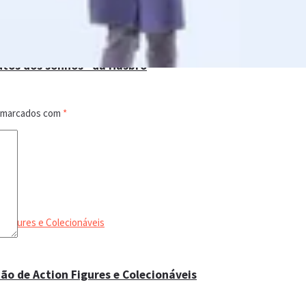
utos dos sonhos” da Hasbro
o marcados com
*
ão de Action Figures e Colecionáveis