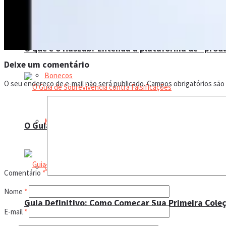
Boneco de ação
O que é o HasLab? Entenda a plataforma de “prod
Deixe um comentário
Bonecos
O seu endereço de e-mail não será publicado.
Campos obrigatórios sã
Magbonecs World
O Guia de Sobrevivência contra Falsificações
Colecionismo
Comentário
*
Nome
*
Guia Definitivo: Como Começar Sua Primeira Coleç
E-mail
*
Bonecas