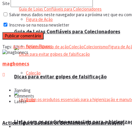
Site
Salvar meus dados neste navegador para a próxima vez que eu com
Figura de Ação
Inscreva-se na nossa newsletter
Guia de Lojas Confiáveis para Colecionadores
Action Figures
Tags:
Action Figures
Boneco de ação
Coleção
Colecionismo
Figura de Aç
magbonecs
Coleção
Dicas para evitar golpes de falsificação
Trending
Comments
Dolls
Latest
Lista com os produtos essenciais para a higieniz
Action figure Batman of Bethlehem (Damian Wayne)
Manual do colecionador