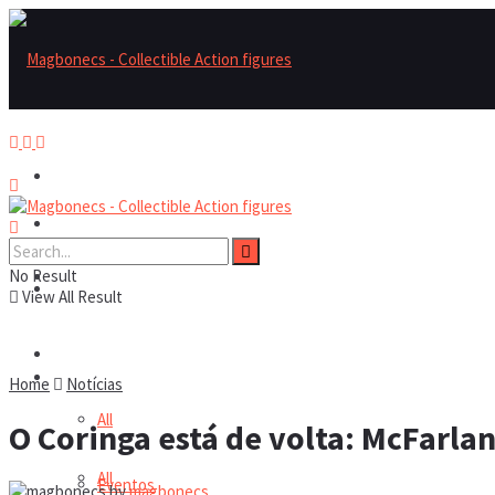
Magbonecs – Collectible Action Figures
Magbonecs – Collectible Action Figures
No Result
Reviews
Reviews
View All Result
Notícias
Notícias
Home
Notícias
All
O Coringa está de volta: McFarla
All
Eventos
by
magbonecs