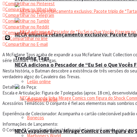
Compartilhar no Pinterest
Compartilhar no WhatsApp
Compartilhar no Telegram
Compartilhar no Tumblr
Compartilhar no Reddit
Compartilhar no Linkedin
NECA anuncia relançamento exclusivo: Pacote trip
Compartilhar no line
Compartilhar no E-mail
A McFarlane Toys acaba de expandir a sua McFarlane Vault Collection 
Trending Tags
série Batman: Três Coringas.
NECA adiciona o Pescador de “Eu Sei o Que Vocês 
Nesta história, o Batman descobre a existência de três versões do s
verdadeiro algoz do Cavaleiro das Trevas.
Leilão online
Detalhes da Peça:
Escala e Articulação: Figura de 7 polegadas (aprox. 18 cm), desenvolvid
Boneco de ação
Acessórios Temáticos: O conjunto é fiel aos elementos mais sombrios 
Experiência de Colecionador: Acompanha o cartão colecionável padrão d
Bonecos
Informações de Lançamento:
O Coringa (O Comediante) já está disponível para pré-venda com o preç
NECA expande linha Mirage Comics com figura do
Magbonecs World