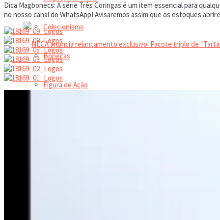
Dica Magbonecs: A série Três Coringas é um item essencial para qualq
no nosso canal do WhatsApp! Avisaremos assim que os estoques abrirem
Colecionismo
Bonecas
Figura de Ação
NECA anuncia relançamento exclusivo: Pacote trip
Action Figures
Coleção
Trending Tags
Dolls
Manual do colecionador
Leilão online