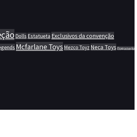
eção
Exclusivos da convenção
Dolls
Estatueta
Mcfarlane Toys
Neca Toys
egends
Mezco Toyz
Programação