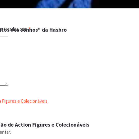
o marcados com
*
utos dos sonhos” da Hasbro
ão de Action Figures e Colecionáveis
entar.