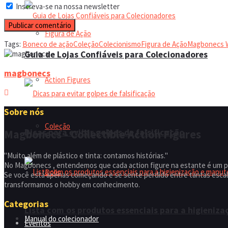
Inscreva-se na nossa newsletter
Figura de Ação
Tags:
Boneco de ação
Coleção
Colecionismo
Figura de Ação
Magbonecs 
Guia de Lojas Confiáveis para Colecionadores
magbonecs
Action Figures
Sobre nós
Coleção
Dicas para evitar golpes de falsificação
Magbonecs - Collectible Action Figures
"Muito além de plástico e tinta: contamos histórias."
No Magbonecs , entendemos que cada action figure na estante é um p
Dolls
Se você está apenas começando e se sente perdido entre tantas escala
transformamos o hobby em conhecimento.
Categorias
Lista com os produtos essenciais para a higieniz
Manual do colecionador
Eventos