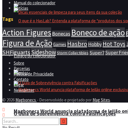
Manual do colecionador
Notícias
Tags
Action Figures
Boneco de ação
Dicas essenciais de limpeza para seus itens da sua
Bonecas
Figura de Ação
Hasbro
Hot Toys
Hobby
Games
Sideshow
O que é o HasLab? Entenda a plataforma de “prod
SHFiguarts
Super Frie
Super7
Storm Collectibles
Espaço do colecionador
Sobre
Parcerias
Eventos
Política de Privacidade
Contato
Logar
Newsletter
© 2026
Magbonecs
- Desenvolvido e projetado por
Mag Sites
.
Magbonecs World anuncia plataforma de leilão onl
O Guia de Sobrevivência contra Falsificações
No Result