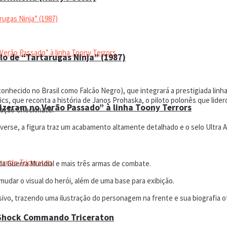
lo de “Tartarugas Ninja” (1987)
onhecido no Brasil como Falcão Negro), que integrará a prestigiada linh
cs, que reconta a história de Janos Prohaska, o piloto polonês que lide
Fizeram no Verão Passado” à linha Toony Terrors
ização Checkmate.
tiverse, a figura traz um acabamento altamente detalhado e o selo Ultra 
da Guerra Mundial e mais três armas de combate.
udar o visual do herói, além de uma base para exibição.
ivo, trazendo uma ilustração do personagem na frente e sua biografia ofi
 Shock Commando Triceraton