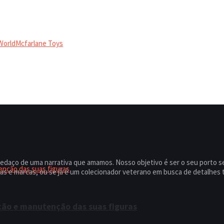
World
Mcfarlane Toys
edaço de uma narrativa que amamos. Nosso objetivo é ser o seu porto 
s e marcas, ou se já é um colecionador veterano em busca de detalhes t
ação e manutenção das suas figuras