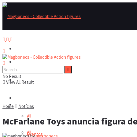
Magbonecs – Collectible Action Figures
Magbonecs – Collectible Action Figures
No Result
Reviews
Reviews
View All Result
Notícias
Notícias
Home
Notícias
All
McFarlane Toys anuncia figura de
All
Eventos
by
magbonecs