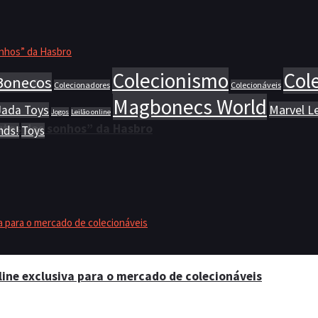
Colecionismo
Col
Bonecos
 coleção
Colecionadores
Colecionáveis
Magbonecs World
Marvel L
Jada Toys
Jogos
Leilão online
utos dos sonhos” da Hasbro
nds!
Toys
ine exclusiva para o mercado de colecionáveis