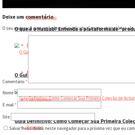
Deixe um comentário
Boneco de ação
O seu endereço de e-mail não será publicado.
Campos obrigatórios sã
O que é o HasLab? Entenda a plataforma de “prod
Bonecos
Magbonecs World
O Guia de Sobrevivência contra Falsificações
Comentário
*
Nome
*
Colecionismo
E-mail
*
Site
Guia Definitivo: Como Começar Sua Primeira Coleç
Bonecas
Salvar meus dados neste navegador para a próxima vez que eu com