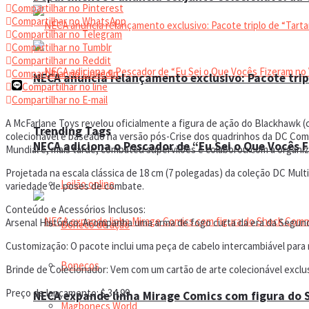
Compartilhar no Pinterest
Compartilhar no WhatsApp
Compartilhar no Telegram
Compartilhar no Tumblr
Compartilhar no Reddit
Compartilhar no Linkedin
NECA anuncia relançamento exclusivo: Pacote trip
Compartilhar no line
Compartilhar no E-mail
A McFarlane Toys revelou oficialmente a figura de ação do Blackhawk (c
Trending Tags
colecionável é baseado na versão pós-Crise dos quadrinhos da DC Comi
NECA adiciona o Pescador de “Eu Sei o Que Vocês 
Mundial e, mais tarde, combateu supervilões e colaborou com a organ
Projetada na escala clássica de 18 cm (7 polegadas) da coleção DC Mul
Leilão online
variedade de poses de combate.
Conteúdo e Acessórios Inclusos:
Arsenal Histórico: Acompanha uma arma de fogo curta da era da Segun
Boneco de ação
Customização: O pacote inclui uma peça de cabelo intercambiável para m
Bonecos
Brinde de Colecionador: Vem com um cartão de arte colecionável exclus
Preço de lançamento: $ 34,99
NECA expande linha Mirage Comics com figura do
Magbonecs World