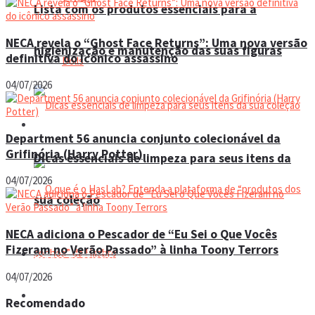
Lista com os produtos essenciais para a
NECA revela o “Ghost Face Returns”: Uma nova versão
higienização e manutenção das suas figuras
definitiva do icônico assassino
Dolls
04/07/2026
Manual do colecionador
Department 56 anuncia conjunto colecionável da
Grifinória (Harry Potter)
Dicas essenciais de limpeza para seus itens da
04/07/2026
sua coleção
NECA adiciona o Pescador de “Eu Sei o Que Vocês
Fizeram no Verão Passado” à linha Toony Terrors
Espaço do colecionador
04/07/2026
Eventos
Recomendado