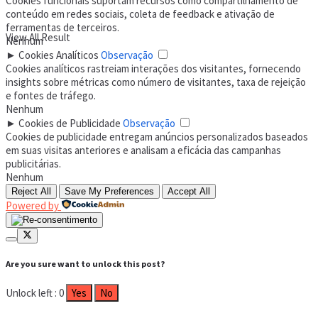
Cookies funcionais suportam recursos como compartilhamento de
conteúdo em redes sociais, coleta de feedback e ativação de
ferramentas de terceiros.
View All Result
Nenhum
►
Cookies Analíticos
Observação
Cookies analíticos rastreiam interações dos visitantes, fornecendo
insights sobre métricas como número de visitantes, taxa de rejeição
e fontes de tráfego.
Nenhum
►
Cookies de Publicidade
Observação
Cookies de publicidade entregam anúncios personalizados baseados
em suas visitas anteriores e analisam a eficácia das campanhas
publicitárias.
Nenhum
Reject All
Save My Preferences
Accept All
Powered by
Are you sure want to unlock this post?
Unlock left : 0
Yes
No