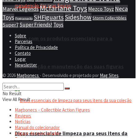
Mcfarlane Toys
Neca
Marvel Legends
Mezco Toyz
Sideshow
SHFiguarts
Toys
Storm Collectibles
Programação
Super Friends!
Toys
Super7
Sobre
Lista com os produtos essenciais para a
Parcerias
Política de Privacidade
Contato
Logar
Newsletter
higienização e manutenção das suas figuras
© 2026
Magbonecs
- Desenvolvido e projetado por
Mag Sites
.
No Result
View All Result
Magbonecs – Collectible Action Figures
Reviews
Notícias
Manual do colecionador
Dicas essenciais de limpeza para seus itens da
Espaço do colecionador