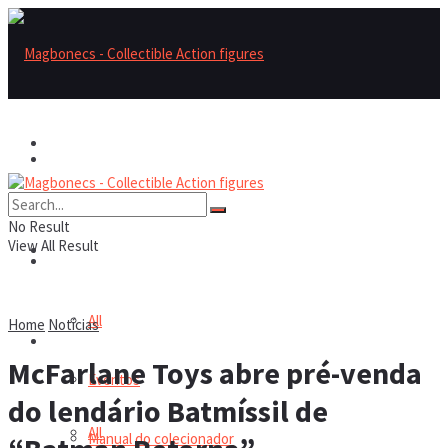
Magbonecs – Collectible Action Figures
Magbonecs – Collectible Action Figures
Reviews
No Result
View All Result
Reviews
Notícias
All
Home
Notícias
Notícias
McFarlane Toys abre pré-venda
Eventos
do lendário Batmíssil de
All
Manual do colecionador