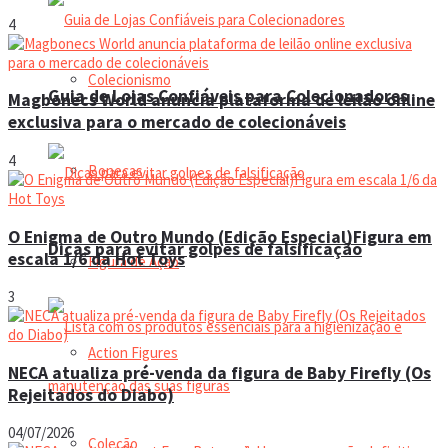
4
Colecionismo
Guia de Lojas Confiáveis para Colecionadores
Magbonecs World anuncia plataforma de leilão online
exclusiva para o mercado de colecionáveis
4
Bonecas
O Enigma de Outro Mundo (Edição Especial)Figura em
Dicas para evitar golpes de falsificação
escala 1/6 da Hot Toys
Figura de Ação
3
Action Figures
NECA atualiza pré-venda da figura de Baby Firefly (Os
Rejeitados do Diabo)
04/07/2026
Coleção