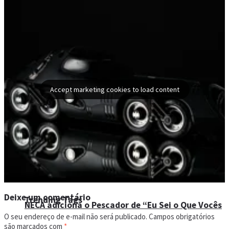
Department 56 anuncia conjunto colecionável da
Shock Commando Triceraton
Grifinória (Harry Potter)
Accept marketing cookies to load content
NECA anuncia relançamento exclusivo: Pacote
triplo de “Tartarugas Ninja” (1987)
Deixe um comentário
Trending Tags
NECA adiciona o Pescador de “Eu Sei o Que Vocês
O seu endereço de e-mail não será publicado.
Campos obrigatórios
são marcados com
*