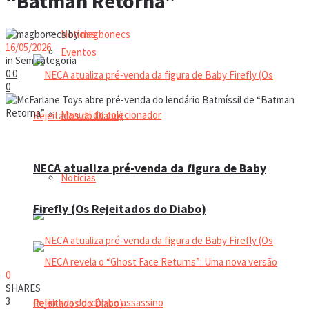
“Batman Retorna”
Notícias
by
magbonecs
16/05/2026
Eventos
in
Sem categoria
0
0
0
Manual do colecionador
NECA atualiza pré-venda da figura de Baby
Notícias
Firefly (Os Rejeitados do Diabo)
0
SHARES
3