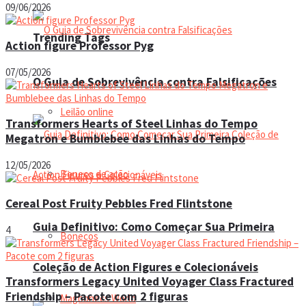
09/06/2026
Trending Tags
Action figure Professor Pyg
07/05/2026
O Guia de Sobrevivência contra Falsificações
Leilão online
Transformers Hearts of Steel Linhas do Tempo
Megatron e Bumblebee das Linhas do Tempo
12/05/2026
Boneco de ação
Cereal Post Fruity Pebbles Fred Flintstone
Guia Definitivo: Como Começar Sua Primeira
4
Bonecos
Coleção de Action Figures e Colecionáveis
Transformers Legacy United Voyager Class Fractured
Friendship – Pacote com 2 figuras
Magbonecs World