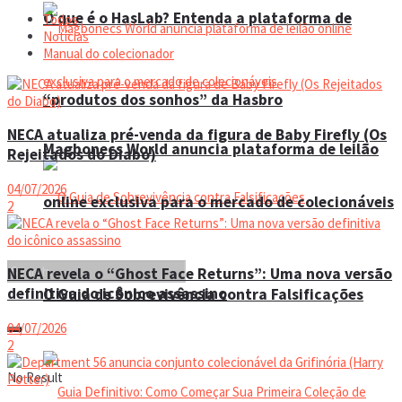
O que é o HasLab? Entenda a plataforma de
Todos
Notícias
Manual do colecionador
“produtos dos sonhos” da Hasbro
NECA atualiza pré-venda da figura de Baby Firefly (Os
Magbonecs World anuncia plataforma de leilão
Rejeitados do Diabo)
04/07/2026
online exclusiva para o mercado de colecionáveis
2
NECA revela o “Ghost Face Returns”: Uma nova versão
definitiva do icônico assassino
O Guia de Sobrevivência contra Falsificações
04/07/2026
2
No Result