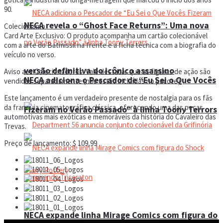
90.
NECA revela o “Ghost Face Returns”: Uma nova
Colecionismo
Card Arte Exclusivo: O produto acompanha um cartão colecionável
com a arte do Batmíssil na frente e a ficha técnica com a biografia do
veículo no verso.
versão definitiva do icônico assassino
Aviso aos Colecionadores: Vale destacar que as figuras de ação são
NECA adiciona o Pescador de “Eu Sei o Que Vocês
vendidas separadamente (não estão incluídas no pacote).
Este lançamento é um verdadeiro presente de nostalgia para os fãs
da franquia cinematográfica clássica, oferecendo uma das peças
Fizeram no Verão Passado” à linha Toony Terrors
automotivas mais exóticas e memoráveis da história do Cavaleiro das
Trevas.
Preço de lançamento: $ 109,99
NECA expande linha Mirage Comics com figura do