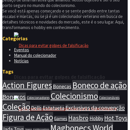
porto seguro no mundo do colecionismo.
Se você está apenas começando e se sente perdido entre tantas
Guia de Lojas Confiáveis para Colecionadores
escalas e marcas, ou se já é um colecionador veterano em busca de
detalhes técnicos e novidades do mercado, este é o seu lugar. Aqui,
transformamos o hobby em conhecimento.
Categorias
Eventos
Manual do colecionador
Notícias
Tags
Dicas para evitar golpes de falsificação
Action Figures
Boneco de ação
Bonecas
Colecionismo
Bonecos
Colecionadores
Colecionáveis
Coleção
Exclusivos da convenção
Dolls
Estatueta
Figura de Ação
Hasbro
Hot Toys
Hobby
Games
Magbonecs World
Jada Toys
Jogos
Leilão online