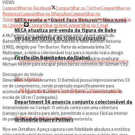
VIEWS
Compartilhar no Facebook
Compartilhar no Twitter
Compartilhar no
Pinterest
Compartilhar no WhatsApp
Compartilhar no
Telegram
Compartilhar no Tumblr
Compartilhar no Reddit
Compartilhar
NECA revela o “Ghost Face Returns”: Uma nova
no Linkedin
Compartilhar no line
Compartilhar no E-mail
NECA atualiza pré-venda da figura de Baby
A McFarlane Toys acaba de anunciar o início da pré-venda do
versão definitiva do icônico assassino
Batmíssil, o icônico veículo que marcou o filme Batman Retorna
(1992), dirigido por Tim Burton. Parte da aclamada linha DC
Multiverse, a réplica colecionável traz para o mundo real o design
Firefly (Os Rejeitados do Diabo)
elegante, compacto e de alta tecnologia da máquina usada por
Michael Keaton para escapar pelos becos estreitos de Gotham City.
Destaques do Veículo
Dimensões Impressionantes: O Batmíssil possui impressionantes 53
cm de comprimento, sendo projetado especificamente para
acomodar a figura do Batman e outros bonecos selecionados da
escala de 18 cm (7 polegadas).
Department 56 anuncia conjunto colecionável da
Interatividade no Cockpit: O veículo conta com uma cobertura
(canopy) que desliza para abrir, permitindo o acesso fácil ao interior
do painel de controle e ao assento do motorista.
Grifinória (Harry Potter)
Rico em Detalhes: A peça captura com fidelidade absoluta a estética
gótica e industrial do longa-metragem que marcou o início dos anos