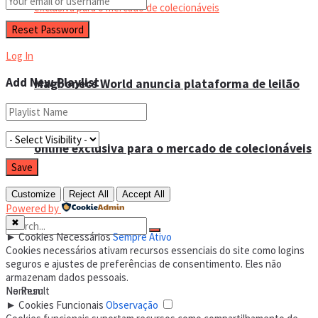
Log In
Add New Playlist
Magbonecs World anuncia plataforma de leilão
online exclusiva para o mercado de colecionáveis
Customize
Reject All
Accept All
Powered by
✖
►
Cookies Necessários
Sempre Ativo
Cookies necessários ativam recursos essenciais do site como logins
seguros e ajustes de preferências de consentimento. Eles não
armazenam dados pessoais.
No Result
Nenhum
►
Cookies Funcionais
Observação