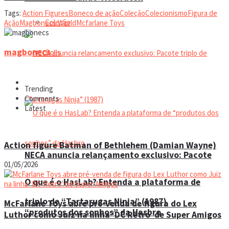
Tags:
Action Figures
Boneco de ação
Coleção
Colecionismo
Figura de
Coleção
Ação
Magbonecs World
Mcfarlane Toys
magbonecs
Dolls
Manual do colecionador
Trending
Comments
Latest
Action figure Batman of Bethlehem (Damian Wayne)
NECA anuncia relançamento exclusivo: Pacote
01/05/2026
O que é o HasLab? Entenda a plataforma de
triplo de “Tartarugas Ninja” (1987)
McFarlane Toys abre pré-venda de figura do Lex
“produtos dos sonhos” da Hasbro
Luthor como Juiz na linha ‘DC Retro’ de Super Amigos