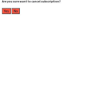
Are you sure want to cancel subscription?
Yes
No