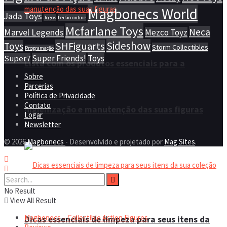
Magbonecs World
Jada Toys
Jogos
Leilão online
Mcfarlane Toys
Neca
Marvel Legends
Mezco Toyz
Sideshow
SHFiguarts
Toys
Storm Collectibles
Programação
Super Friends!
Toys
Super7
Lista com os produtos essenciais para a
Sobre
Parcerias
Política de Privacidade
Contato
higienização e manutenção das suas figuras
Logar
Newsletter
© 2026
Magbonecs
- Desenvolvido e projetado por
Mag Sites
.
No Result
View All Result
Magbonecs – Collectible Action Figures
Dicas essenciais de limpeza para seus itens da