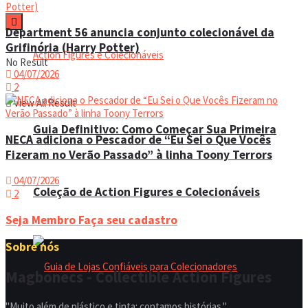
Department 56 anuncia conjunto colecionável da
Grifinória (Harry Potter)
No Result
04/07/2026
2
View All Result
Guia Definitivo: Como Começar Sua Primeira
NECA adiciona o Pescador de “Eu Sei o Que Vocês
Fizeram no Verão Passado” à linha Toony Terrors
04/07/2026
Coleção de Action Figures e Colecionáveis
2
Seja Membro
Faça seu cadastro
Sobre nós
Magbonecs - Collectible Action Figures
"Muito além de plástico e tinta: contamos histórias."