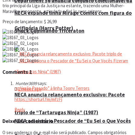
Department 56 anuncia conjunto colecionável da
trio principal da Liga da Justiça na estante, trazendo uma Mulher-
Maravilha imponente, articulada e fiel às suas origens.
NECA expande linha Mirage Comics com figura do
Preço de lançamento: $ 26,99
Grifinória (Harry Potter)
Shock Commando Triceraton
Comments
1
Hunter3699
says:
2 meses ago
NECA anuncia relançamento exclusivo: Pacote
https://shorturl.fm/mfzFj
Reply
triplo de “Tartarugas Ninja” (1987)
NECA adiciona o Pescador de “Eu Sei o Que Vocês
Deixe um comentário
O seu endereço de e-mail não será publicado.
Campos obrigatórios