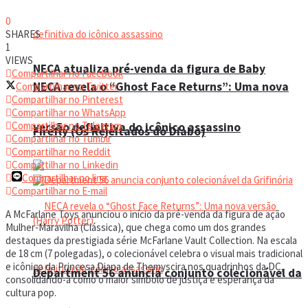
0
SHARES
1
VIEWS
NECA atualiza pré-venda da figura de Baby
Compartilhar no Facebook
NECA revela o “Ghost Face Returns”: Uma nova
Compartilhar no Twitter
Compartilhar no Pinterest
Compartilhar no WhatsApp
Compartilhar no Telegram
versão definitiva do icônico assassino
Firefly (Os Rejeitados do Diabo)
Compartilhar no Tumblr
Compartilhar no Reddit
Compartilhar no Linkedin
Compartilhar no line
Compartilhar no E-mail
A McFarlane Toys anunciou o início da pré-venda da figura de ação
Mulher-Maravilha (Clássica), que chega como um dos grandes
destaques da prestigiada série McFarlane Vault Collection. Na escala
de 18 cm (7 polegadas), o colecionável celebra o visual mais tradicional
e icônico da Princesa Diana de Themyscira nos quadrinhos da DC,
Department 56 anuncia conjunto colecionável da
consolidando-a como o maior símbolo de justiça e esperança da
cultura pop.