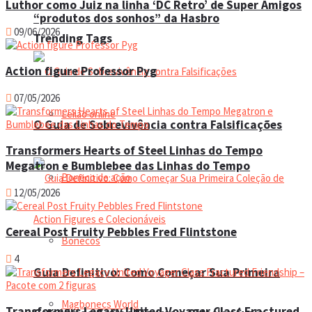
Luthor como Juiz na linha ‘DC Retro’ de Super Amigos
“produtos dos sonhos” da Hasbro
09/06/2026
Trending Tags
Action figure Professor Pyg
07/05/2026
Leilão online
O Guia de Sobrevivência contra Falsificações
Transformers Hearts of Steel Linhas do Tempo
Megatron e Bumblebee das Linhas do Tempo
Boneco de ação
12/05/2026
Cereal Post Fruity Pebbles Fred Flintstone
Bonecos
4
Guia Definitivo: Como Começar Sua Primeira
Magbonecs World
Transformers Legacy United Voyager Class Fractured