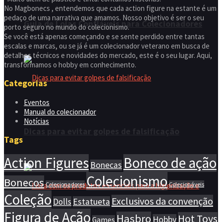
No Magbonecs , entendemos que cada action figure na estante é um
pedaço de uma narrativa que amamos. Nosso objetivo é ser o seu
Guia de Lojas Confiáveis para Colecionadores
porto seguro no mundo do colecionismo.
Se você está apenas começando e se sente perdido entre tantas
escalas e marcas, ou se já é um colecionador veterano em busca de
detalhes técnicos e novidades do mercado, este é o seu lugar. Aqui,
transformamos o hobby em conhecimento.
Categorias
Eventos
Manual do colecionador
Notícias
Dicas para evitar golpes de falsificação
Tags
Action Figures
Boneco de ação
Bonecas
Colecionismo
Bonecos
Colecionadores
Colecionáveis
Coleção
Exclusivos da convenção
Dolls
Estatueta
Figura de Ação
Hasbro
Hot Toys
Hobby
Games