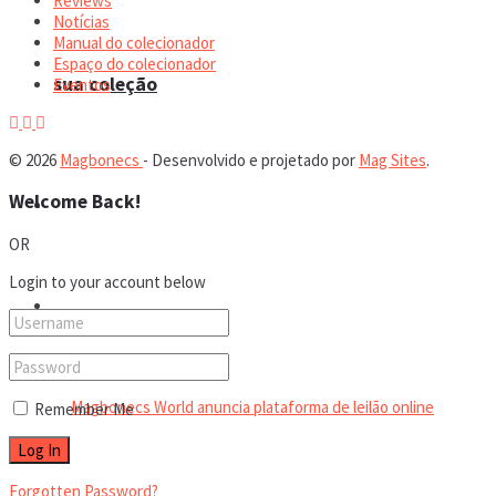
Reviews
Notícias
Manual do colecionador
Espaço do colecionador
sua coleção
Eventos
© 2026
Magbonecs
- Desenvolvido e projetado por
Mag Sites
.
Welcome Back!
Espaço do colecionador
OR
Login to your account below
Eventos
Remember Me
Forgotten Password?