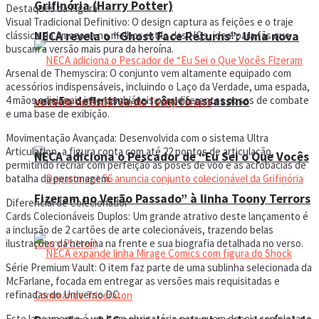
Grifinória (Harry Potter)
Destaques da Figura
Visual Tradicional Definitivo: O design captura as feições e o traje
NECA revela o “Ghost Face Returns”: Uma nova
clássico da Amazona no melhor estilo das HQs, ideal para fãs que
buscam a versão mais pura da heroína.
Arsenal de Themyscira: O conjunto vem altamente equipado com
acessórios indispensáveis, incluindo o Laço da Verdade, uma espada,
versão definitiva do icônico assassino
4 mãos adicionais intercambiáveis para diferentes poses de combate
e uma base de exibição.
Movimentação Avançada: Desenvolvida com o sistema Ultra
Articulation, a figura conta com até 22 pontos de articulação,
NECA adiciona o Pescador de “Eu Sei o Que Vocês
permitindo recriar com perfeição as poses de voo e as acrobacias de
batalha da personagem.
Fizeram no Verão Passado” à linha Toony Terrors
Diferencial de Colecionador
Cards Colecionáveis Duplos: Um grande atrativo deste lançamento é
a inclusão de 2 cartões de arte colecionáveis, trazendo belas
ilustrações da heroína na frente e sua biografia detalhada no verso.
Série Premium Vault: O item faz parte de uma sublinha selecionada da
McFarlane, focada em entregar as versões mais requisitadas e
refinadas do Universo DC.
Este lançamento é um item obrigatório para quem deseja completar o