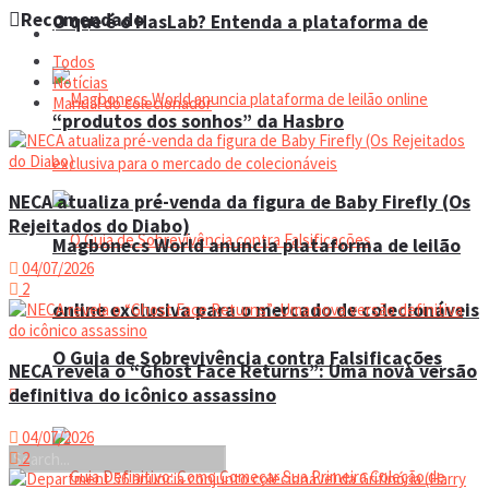
Recomendado
O que é o HasLab? Entenda a plataforma de
Eventos
Todos
Notícias
Manual do colecionador
“produtos dos sonhos” da Hasbro
NECA atualiza pré-venda da figura de Baby Firefly (Os
Rejeitados do Diabo)
Magbonecs World anuncia plataforma de leilão
04/07/2026
2
online exclusiva para o mercado de colecionáveis
O Guia de Sobrevivência contra Falsificações
NECA revela o “Ghost Face Returns”: Uma nova versão
definitiva do icônico assassino
04/07/2026
2