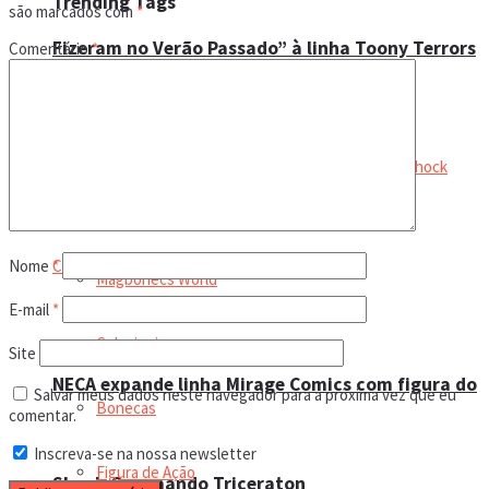
Trending Tags
são marcados com
*
Fizeram no Verão Passado” à linha Toony Terrors
Comentário
*
Leilão online
Boneco de ação
Bonecos
Nome
*
Magbonecs World
E-mail
*
Colecionismo
Site
NECA expande linha Mirage Comics com figura do
Salvar meus dados neste navegador para a próxima vez que eu
Bonecas
comentar.
Inscreva-se na nossa newsletter
Figura de Ação
Shock Commando Triceraton