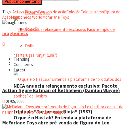
Tags:
Action Figures
Boneco de ação
Coleção
Colecionismo
Figura de
Action Figures
Ação
Magbonecs World
Mcfarlane Toys
Coleção
magbonecs
Dolls
Trending
Manual do colecionador
Comments
Latest
NECA anuncia relançamento exclusivo: Pacote
Action figure Batman of Bethlehem (Damian Wayne)
01/05/2026
triplo de “Tartarugas Ninja” (1987)
O que é o HasLab? Entenda a plataforma de
McFarlane Toys abre pré-venda de figura do Lex