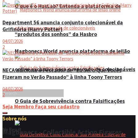
O que é o HasLab? Entenda a plataforma de
Department 56 anuncia conjunto colecionável da
Grifinória (Harry Potter)
“produtos dos sonhos” da Hasbro
04/07/2026
2
Magbonecs World anuncia plataforma de leilão
online exclusiva para o mercado de colecionáveis
NECA adiciona o Pescador de “Eu Sei o Que Vocês
Fizeram no Verão Passado” à linha Toony Terrors
04/07/2026
2
O Guia de Sobrevivência contra Falsificações
Seja Membro
Faça seu cadastro
Sobre nós
No Result
Magbonecs - Collectible Action Figures