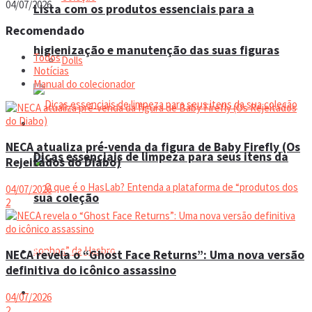
04/07/2026
Lista com os produtos essenciais para a
Recomendado
higienização e manutenção das suas figuras
Todos
Dolls
Notícias
Manual do colecionador
Manual do colecionador
NECA atualiza pré-venda da figura de Baby Firefly (Os
Dicas essenciais de limpeza para seus itens da
Rejeitados do Diabo)
04/07/2026
sua coleção
2
Espaço do colecionador
NECA revela o “Ghost Face Returns”: Uma nova versão
definitiva do icônico assassino
Eventos
04/07/2026
2