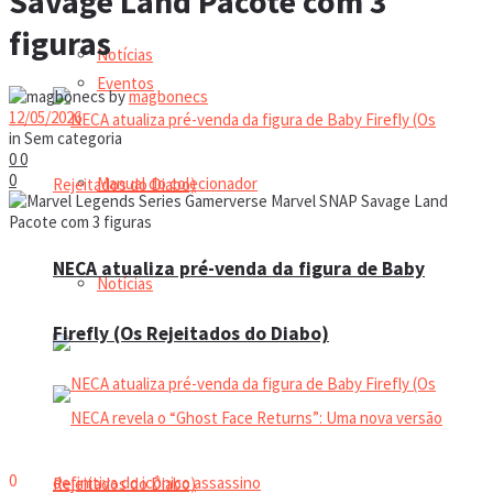
Savage Land Pacote com 3
figuras
Notícias
Eventos
by
magbonecs
12/05/2026
in
Sem categoria
0
0
0
Manual do colecionador
NECA atualiza pré-venda da figura de Baby
Notícias
Firefly (Os Rejeitados do Diabo)
0