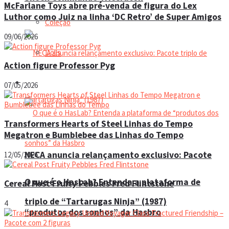
McFarlane Toys abre pré-venda de figura do Lex
Luthor como Juiz na linha ‘DC Retro’ de Super Amigos
Coleção
09/06/2026
Dolls
Action figure Professor Pyg
Manual do colecionador
07/05/2026
Transformers Hearts of Steel Linhas do Tempo
Megatron e Bumblebee das Linhas do Tempo
NECA anuncia relançamento exclusivo: Pacote
12/05/2026
O que é o HasLab? Entenda a plataforma de
Cereal Post Fruity Pebbles Fred Flintstone
triplo de “Tartarugas Ninja” (1987)
4
“produtos dos sonhos” da Hasbro