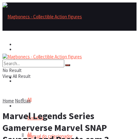
Magbonecs – Collectible Action Figures
Magbonecs – Collectible Action Figures
Reviews
No Result
View All Result
Reviews
Notícias
All
Home
Notícias
Notícias
Marvel Legends Series
Eventos
Gamerverse Marvel SNAP
All
Manual do colecionador