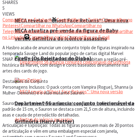
SHARES
5
VIEWS
Compartilhar no Facebook
Compartilhar no Twitter
Compartilhar no
NECA revela o “Ghost Face Returns”: Uma nova
Pinterest
Compartilhar no WhatsApp
Compartilhar no
NECA atualiza pré-venda da figura de Baby
Telegram
Compartilhar no Tumblr
Compartilhar no Reddit
Compartilhar
no Linkedin
Compartilhar no line
Compartilhar no E-mail
versão definitiva do icônico assassino
A Hasbro acaba de anunciar um conjunto triplo de figuras inspirado na
temporada Savage Land do popular jogo de cartas digital Marvel
Firefly (Os Rejeitados do Diabo)
SNAP. O pack traz personagens icônicos que habitam a região pré-
histórica da Marvel, com design e cores baseados diretamente nas
artes dos cards do jogo.
Destaques do Conjunto
Personagens Inclusos: O pack conta com Vampira (Rogue), Shanna (a
Mulher-Demônio) e o vilão mutante Sauron.
Department 56 anuncia conjunto colecionável da
Sauron em Tamanho Deluxe: Enquanto as figuras femininas seguem o
padrão de 15 cm, o Sauron se destaca com 21,5 cm de altura, incluindo
asas e cauda de pterodáctilo detalhadas.
Grifinória (Harry Potter)
Articulação e Exposição: Todas as figuras possuem mais de 20 pontos
de articulação e vêm em uma embalagem especial com janela,
estampada com a marca Savage Land Gamerverse.