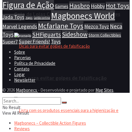
Figura de Ação
Hasbro
Hot Toys
Hobby
Games
Magbonecs World
Guia de Lojas Confiáveis para Colecionadores
Jada Toys
Jogos
Leilão online
Mcfarlane Toys
Neca
Marvel Legends
Mezco Toyz
Sideshow
SHFiguarts
Toys
Storm Collectibles
Programação
Super Friends!
Toys
Super7
Sobre
Parcerias
Política de Privacidade
Contato
Logar
Dicas para evitar golpes de falsificação
Newsletter
© 2026
Magbonecs
- Desenvolvido e projetado por
Mag Sites
.
No Result
View All Result
Magbonecs – Collectible Action Figures
Reviews