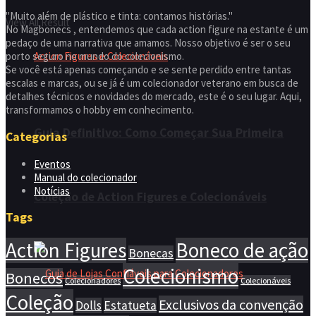
"Muito além de plástico e tinta: contamos histórias."
View All Result
No Magbonecs , entendemos que cada action figure na estante é um
pedaço de uma narrativa que amamos. Nosso objetivo é ser o seu
porto seguro no mundo do colecionismo.
Se você está apenas começando e se sente perdido entre tantas
escalas e marcas, ou se já é um colecionador veterano em busca de
detalhes técnicos e novidades do mercado, este é o seu lugar. Aqui,
transformamos o hobby em conhecimento.
Guia Definitivo: Como Começar Sua Primeira
Categorias
Eventos
Manual do colecionador
Notícias
Coleção de Action Figures e Colecionáveis
Tags
Action Figures
Boneco de ação
Bonecas
Colecionismo
Bonecos
Colecionadores
Colecionáveis
Coleção
Exclusivos da convenção
Dolls
Estatueta