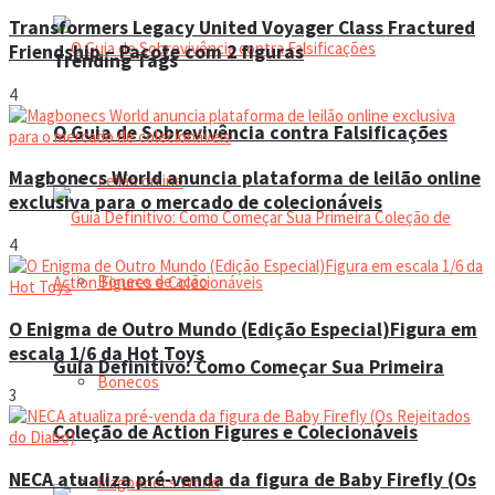
Transformers Legacy United Voyager Class Fractured
Friendship – Pacote com 2 figuras
Trending Tags
4
O Guia de Sobrevivência contra Falsificações
Magbonecs World anuncia plataforma de leilão online
Leilão online
exclusiva para o mercado de colecionáveis
4
Boneco de ação
O Enigma de Outro Mundo (Edição Especial)Figura em
escala 1/6 da Hot Toys
Guia Definitivo: Como Começar Sua Primeira
Bonecos
3
Coleção de Action Figures e Colecionáveis
NECA atualiza pré-venda da figura de Baby Firefly (Os
Magbonecs World