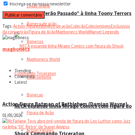
Inscreva-se na nossa newsletter
Leilão online
Fizeram no Verão Passado” à linha Toony Terrors
Boneco de ação
Tags:
Action Figures
Boneco de ação
Coleção
Colecionismo
Exclusivos
da convenção
Figura de Ação
Magbonecs World
Marvel Legends
Bonecos
magbonecs
Magbonecs World
Trending
Comments
Colecionismo
Latest
Bonecas
Action figure Batman of Bethlehem (Damian Wayne)
NECA expande linha Mirage Comics com figura do
Figura de Ação
01/05/2026
Action Figures
Shock Commando Triceraton