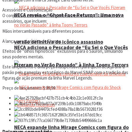
Acessórios e Customização
NECA revela o “Ghost Face Returns”: Uma nova
O conjunto é extremamente generoso em extras, totalizando 15
acessórios, que incluem:
Mãos intercambiáveis para diferentes poses.
A lança característica de Shanna.
versão definitiva do icônico assassino
NECA adiciona o Pescador de “Eu Sei o Que Vocês
Efeitos de "olhos hipnóticos" exclusivos para o Sauron, simulando
seus poderes mentais.
Fizeram no Verão Passado” à linha Toony Terrors
Este lançamento é uma peça indispensável para quem deseja unir a
paixão pelo gameplay estratégico do Marvel SNAP com a tradição das
figuras de ação premium da linha Marvel Legends.
Preço de lançamento: $ 89,99
NECA expande linha Mirage Comics com figura do
Deixe um comentário