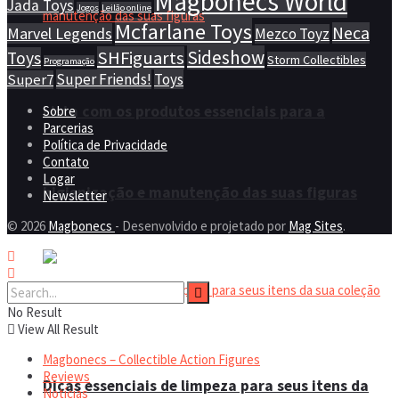
Magbonecs World
Jada Toys
Jogos
Leilão online
Mcfarlane Toys
Neca
Marvel Legends
Mezco Toyz
Sideshow
SHFiguarts
Toys
Storm Collectibles
Programação
Super Friends!
Toys
Super7
Lista com os produtos essenciais para a
Sobre
Parcerias
Política de Privacidade
Contato
Logar
higienização e manutenção das suas figuras
Newsletter
© 2026
Magbonecs
- Desenvolvido e projetado por
Mag Sites
.
No Result
View All Result
Magbonecs – Collectible Action Figures
Reviews
Dicas essenciais de limpeza para seus itens da
Notícias