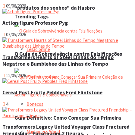
09/06/2026
“produtos dos sonhos” da Hasbro
Trending Tags
Action figure Professor Pyg
07/05/2026
Leilão online
O Guia de Sobrevivência contra Falsificações
Transformers Hearts of Steel Linhas do Tempo
Megatron e Bumblebee das Linhas do Tempo
12/05/2026
Boneco de ação
Cereal Post Fruity Pebbles Fred Flintstone
4
Bonecos
Guia Definitivo: Como Começar Sua Primeira
Transformers Legacy United Voyager Class Fractured
Magbonecs World
Friendship – Pacote com 2 figuras