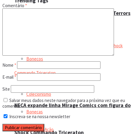
Trending Tags
Comentário
*
Fizeram no Verão Passado” à linha Toony Terrors
Leilão online
Boneco de ação
Bonecos
Nome
*
Magbonecs World
E-mail
*
Site
Colecionismo
Salvar meus dados neste navegador para a próxima vez que eu
NECA expande linha Mirage Comics com figura do
comentar.
Bonecas
Inscreva-se na nossa newsletter
Figura de Ação
Shock Commando Triceraton