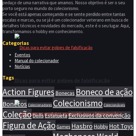
pedaço de uma narrativa que amamos. Nosso objetivo é ser o seu
porto seguro no mundo do colecionismo.
Guia de Lojas Confiáveis para Colecionadores
Se você está apenas começando e se sente perdido entre tantas
escalas e marcas, ou se já é um colecionador veterano em busca de
detalhes técnicos e novidades do mercado, este é o seu lugar. Aqui,
transformamos o hobby em conhecimento.
Categorias
Eventos
Manual do colecionador
Notícias
Tags
Dicas para evitar golpes de falsificação
Action Figures
Boneco de ação
Bonecas
Colecionismo
Bonecos
Colecionadores
Colecionáveis
Coleção
Exclusivos da convenção
Dolls
Estatueta
Figura de Ação
Hasbro
Hot Toys
Hobby
Games