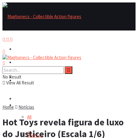
Magbonecs – Collectible Action Figures
Magbonecs – Collectible Action Figures
No Result
Reviews
Reviews
View All Result
Notícias
Notícias
Home
Notícias
All
Hot Toys revela figura de luxo
do Justiceiro (Escala 1/6)
All
Eventos