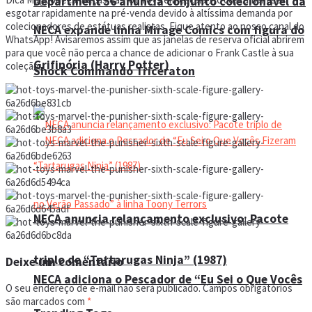
Department 56 anuncia conjunto colecionável da
esgotar rapidamente na pré-venda devido à altíssima demanda por
colecionadores de estátuas realistas. Fique atento ao nosso canal do
NECA expande linha Mirage Comics com figura do
WhatsApp! Avisaremos assim que as janelas de reserva oficial abrirem
para que você não perca a chance de adicionar o Frank Castle à sua
Grifinória (Harry Potter)
coleção.
Shock Commando Triceraton
NECA anuncia relançamento exclusivo: Pacote
triplo de “Tartarugas Ninja” (1987)
Deixe um comentário
NECA adiciona o Pescador de “Eu Sei o Que Vocês
O seu endereço de e-mail não será publicado.
Campos obrigatórios
são marcados com
*