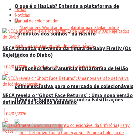
O que é o HasLab? Entenda a plataforma de
Todos
Eventos
Notícias
Manual do colecionador
“produtos dos sonhos” da Hasbro
NECA atualiza pré-venda da figura de Baby Firefly (Os
Rejeitados do Diabo)
04/07/2026
Magbonecs World anuncia plataforma de leilão
2
online exclusiva para o mercado de colecionáveis
NECA revela o “Ghost Face Returns”: Uma nova versão
O Guia de Sobrevivência contra Falsificações
definitiva do icônico assassino
04/07/2026
2