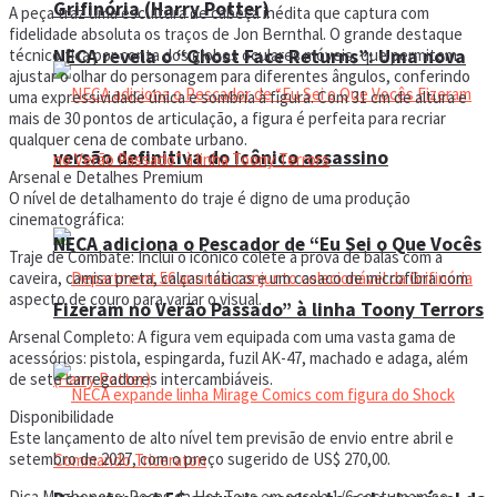
Grifinória (Harry Potter)
A peça traz uma escultura de cabeça inédita que captura com
fidelidade absoluta os traços de Jon Bernthal. O grande destaque
NECA revela o “Ghost Face Returns”: Uma nova
técnico fica por conta dos globos oculares móveis, que permitem
ajustar o olhar do personagem para diferentes ângulos, conferindo
uma expressividade única e sombria à figura. Com 31 cm de altura e
mais de 30 pontos de articulação, a figura é perfeita para recriar
qualquer cena de combate urbano.
versão definitiva do icônico assassino
Arsenal e Detalhes Premium
O nível de detalhamento do traje é digno de uma produção
cinematográfica:
NECA adiciona o Pescador de “Eu Sei o Que Vocês
Traje de Combate: Inclui o icônico colete à prova de balas com a
caveira, camisa preta, calças táticas e um casaco de microfibra com
aspecto de couro para variar o visual.
Fizeram no Verão Passado” à linha Toony Terrors
Arsenal Completo: A figura vem equipada com uma vasta gama de
acessórios: pistola, espingarda, fuzil AK-47, machado e adaga, além
de sete carregadores intercambiáveis.
Disponibilidade
Este lançamento de alto nível tem previsão de envio entre abril e
setembro de 2027, com o preço sugerido de US$ 270,00.
Dica Magbonecs: Peças da Hot Toys em escala 1/6 costumam se