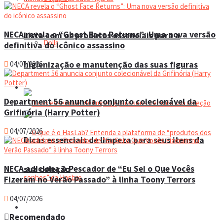
NECA revela o “Ghost Face Returns”: Uma nova versão
Lista com os produtos essenciais para a
Dolls
definitiva do icônico assassino
higienização e manutenção das suas figuras
04/07/2026
Manual do colecionador
Department 56 anuncia conjunto colecionável da
Grifinória (Harry Potter)
04/07/2026
Dicas essenciais de limpeza para seus itens da
NECA adiciona o Pescador de “Eu Sei o Que Vocês
sua coleção
Fizeram no Verão Passado” à linha Toony Terrors
04/07/2026
Espaço do colecionador
Recomendado