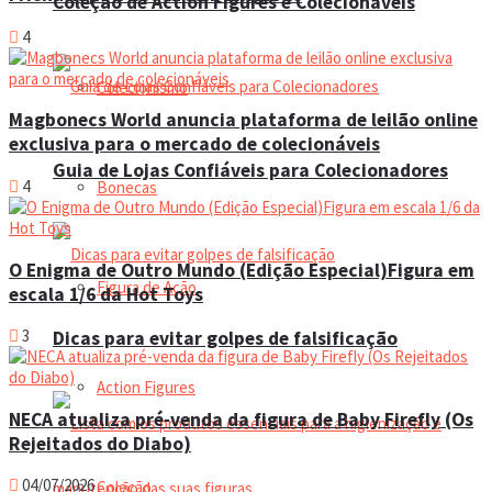
Coleção de Action Figures e Colecionáveis
4
Colecionismo
Magbonecs World anuncia plataforma de leilão online
exclusiva para o mercado de colecionáveis
Guia de Lojas Confiáveis para Colecionadores
4
Bonecas
O Enigma de Outro Mundo (Edição Especial)Figura em
Figura de Ação
escala 1/6 da Hot Toys
3
Dicas para evitar golpes de falsificação
Action Figures
NECA atualiza pré-venda da figura de Baby Firefly (Os
Rejeitados do Diabo)
04/07/2026
Coleção