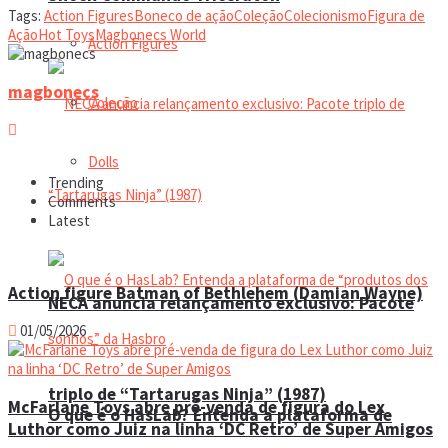
Tags:
Action Figures
Boneco de ação
Coleção
Colecionismo
Figura de
Ação
Hot Toys
Magbonecs World
Action Figures
magbonecs
Coleção
Dolls
Trending
Comments
Manual do colecionador
Latest
Action figure Batman of Bethlehem (Damian Wayne)
NECA anuncia relançamento exclusivo: Pacote
01/05/2026
triplo de “Tartarugas Ninja” (1987)
McFarlane Toys abre pré-venda de figura do Lex
O que é o HasLab? Entenda a plataforma de
Luthor como Juiz na linha ‘DC Retro’ de Super Amigos