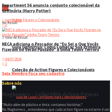
Department 56 anuncia conjunto colecionável da
Grifinória (Harry Potter)
04/07/2026
No Result
2
View All Result
NECA adiciona o Pescador de “Eu Sei o Que Vocês
Guia Definitivo: Como Começar Sua Primeira
Fizeram no Verão Passado” à linha Toony Terrors
04/07/2026
2
Coleção de Action Figures e Colecionáveis
Seja Membro
Faça seu cadastro
Sobre nós
Magbonecs - Collectible Action Figures
"Muito além de plástico e tinta: contamos histórias."
No Magbonecs , entendemos que cada action figure na estante é um