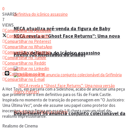
0
SHARES
7
VIEWS
NECA atualiza pré-venda da figura de Baby
Compartilhar no Facebook
NECA revela o “Ghost Face Returns”: Uma nova
Compartilhar no Twitter
Compartilhar no Pinterest
Compartilhar no WhatsApp
Compartilhar no Telegram
versão definitiva do icônico assassino
Firefly (Os Rejeitados do Diabo)
Compartilhar no Tumblr
Compartilhar no Reddit
Compartilhar no Linkedin
Compartilhar no line
Compartilhar no E-mail
A Hot Toys, em parceria com a Sideshow, acaba de anunciar uma peça
que promete ser o item definitivo para os fãs de Frank Castle.
Inspirada no momento de transição do personagem em "O Justiceiro:
Uma Última Vez", onde ele assume seu papel como protetor dos
inocentes, a nova figura em escala 1/6 chega com um nível de
Department 56 anuncia conjunto colecionável da
realismo impressionante.
Realismo de Cinema