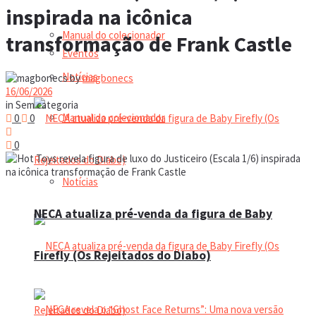
inspirada na icônica
Manual do colecionador
transformação de Frank Castle
Eventos
Notícias
by
magbonecs
16/06/2026
in
Sem categoria
Manual do colecionador
0
0
0
Notícias
NECA atualiza pré-venda da figura de Baby
Firefly (Os Rejeitados do Diabo)