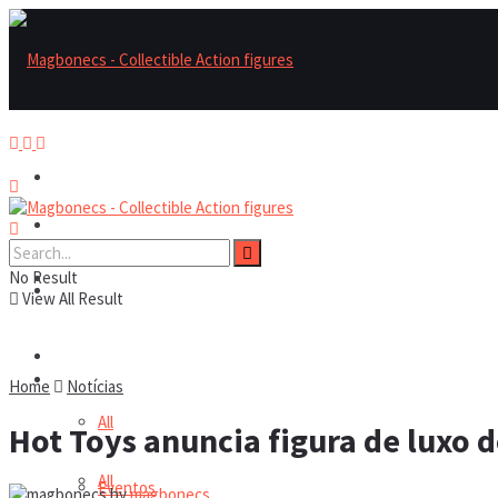
Magbonecs – Collectible Action Figures
Magbonecs – Collectible Action Figures
No Result
Reviews
Reviews
View All Result
Notícias
Notícias
Home
Notícias
All
Hot Toys anuncia figura de luxo 
All
Eventos
by
magbonecs