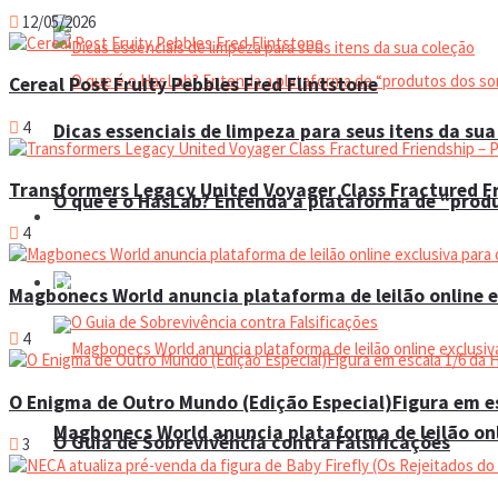
12/05/2026
Cereal Post Fruity Pebbles Fred Flintstone
4
Dicas essenciais de limpeza para seus itens da sua
Transformers Legacy United Voyager Class Fractured Fr
O que é o HasLab? Entenda a plataforma de “prod
Espaço do colecionador
4
Eventos
Magbonecs World anuncia plataforma de leilão online e
4
O Enigma de Outro Mundo (Edição Especial)Figura em es
Magbonecs World anuncia plataforma de leilão onl
O Guia de Sobrevivência contra Falsificações
3