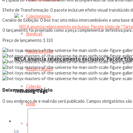
Efeito de Transformação: O pacote inclui um efeito visual translúcido
Colecionismo
Cenário de Exibição: O box traz oito mãos intercambiáveis e uma base de
O lançamento foi projetado como a peça complementar definitiva para a
Bonecas
Preço de lançamento: $ 310
Figura de Ação
NECA anuncia relançamento exclusivo: Pacote trip
Action Figures
Coleção
Deixe um comentário
Trending Tags
O seu endereço de e-mail não será publicado.
Campos obrigatórios sã
Dolls
Manual do colecionador
Leilão online