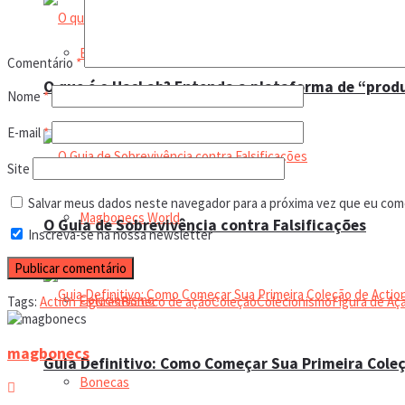
Boneco de ação
Comentário
*
O que é o HasLab? Entenda a plataforma de “prod
Nome
*
E-mail
*
Bonecos
Site
Salvar meus dados neste navegador para a próxima vez que eu com
Magbonecs World
O Guia de Sobrevivência contra Falsificações
Inscreva-se na nossa newsletter
Colecionismo
Tags:
Action Figures
Boneco de ação
Coleção
Colecionismo
Figura de Aç
magbonecs
Guia Definitivo: Como Começar Sua Primeira Coleç
Bonecas