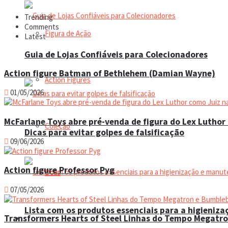
Trending
Comments
Figura de Ação
Latest
Guia de Lojas Confiáveis para Colecionadores
Action figure Batman of Bethlehem (Damian Wayne)
Action Figures
01/05/2026
McFarlane Toys abre pré-venda de figura do Lex Luthor 
Coleção
Dicas para evitar golpes de falsificação
09/06/2026
Action figure Professor Pyg
Dolls
07/05/2026
Lista com os produtos essenciais para a higieniz
Transformers Hearts of Steel Linhas do Tempo Megatr
Manual do colecionador