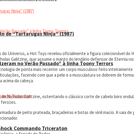
lo de “Tartarugas Ninja” (1987)
do Universo, a Hot Toys revelou oficialmente a figura colecionável do H
cholas Galitzine, que assume o manto do lendário defensor de Eternia no
Fizeram no Verão Passado” à linha Toony Terrors
 tecnologia de ponta mais recente: um corpo musculoso feito inteiramente
culações, fazendo com que a pele e a musculatura se dobrem de forma 
a acima da cabeça.
as de Nicholas Galitzine, ostentando o clássico corte de cabelo loiro on
 ferozes.
rmadura de peito prateada, braçadeiras e botas de vinil macio. A saia d
ecionador.
 Shock Commando Triceraton
icônica, a Espada do Poder.