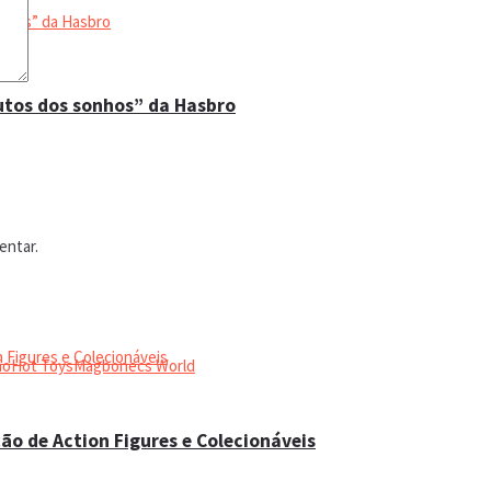
utos dos sonhos” da Hasbro
entar.
ão
Hot Toys
Magbonecs World
ão de Action Figures e Colecionáveis