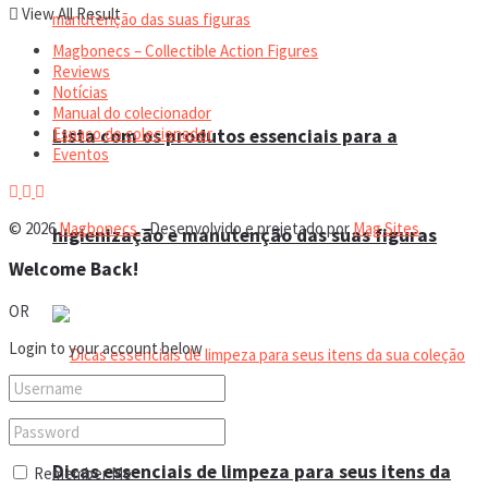
View All Result
Magbonecs – Collectible Action Figures
Reviews
Notícias
Manual do colecionador
Espaço do colecionador
Lista com os produtos essenciais para a
Eventos
© 2026
Magbonecs
- Desenvolvido e projetado por
Mag Sites
.
higienização e manutenção das suas figuras
Welcome Back!
OR
Login to your account below
Dicas essenciais de limpeza para seus itens da
Remember Me