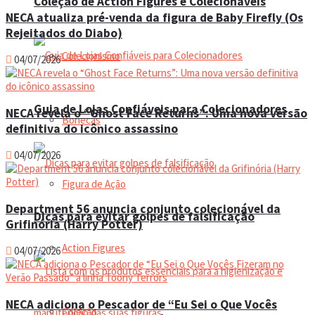
Coleção de Action Figures e Colecionáveis
NECA atualiza pré-venda da figura de Baby Firefly (Os
Rejeitados do Diabo)
Colecionismo
04/07/2026
Guia de Lojas Confiáveis para Colecionadores
NECA revela o “Ghost Face Returns”: Uma nova versão
Bonecas
definitiva do icônico assassino
04/07/2026
Figura de Ação
Department 56 anuncia conjunto colecionável da
Dicas para evitar golpes de falsificação
Grifinória (Harry Potter)
Action Figures
04/07/2026
NECA adiciona o Pescador de “Eu Sei o Que Vocês
Coleção