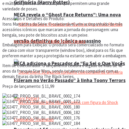
Grifinória (Harry Potter)
e múltiplos pontos de articulação que permitem uma grande
variedade de poses.
NECA revela o “Ghost Face Returns”: Uma nova
Acessórios e Detalhes do Produto:
Itens Marcantes da Série: O colecionável vem acompanhado de três
acessórios icônicos que marcaram a jornada do personagem: uma
bengala, seu pote de biscoitos azuis e um peixe.
versão definitiva do icônico assassino
Embalagem para Exibição: O produto será comercializado no formato
de caixa com visor transparente (window box), ideal para os fãs que
preferem manter a peça protegida na estante sem abrir a embalagem.
NECA adiciona o Pescador de “Eu Sei o Que Vocês
Item de Colecionador: O lançamento celebra o legado de mais de 40
anos da franquia Star Wars, sendo totalmente compatível com as
demais figuras da linha The Black Series.
Fizeram no Verão Passado” à linha Toony Terrors
Preço de lançamento: $ 11,99