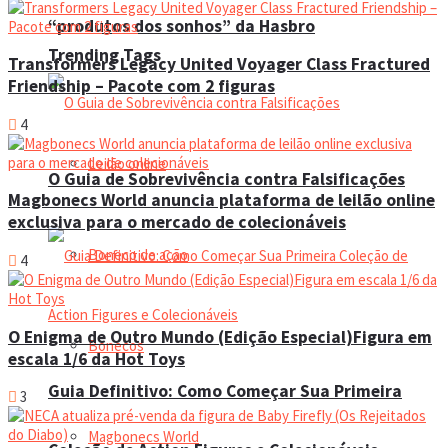
“produtos dos sonhos” da Hasbro
Trending Tags
Transformers Legacy United Voyager Class Fractured
Friendship – Pacote com 2 figuras
4
Leilão online
O Guia de Sobrevivência contra Falsificações
Magbonecs World anuncia plataforma de leilão online
exclusiva para o mercado de colecionáveis
Boneco de ação
4
O Enigma de Outro Mundo (Edição Especial)Figura em
Bonecos
escala 1/6 da Hot Toys
Guia Definitivo: Como Começar Sua Primeira
3
Magbonecs World