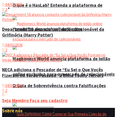
04/07/2026
O que é o HasLab? Entenda a plataforma de
Eventos
2
“produtos dos sonhos” da Hasbro
Department 56 anuncia conjunto colecionável da
Grifinória (Harry Potter)
04/07/2026
2
Magbonecs World anuncia plataforma de leilão
NECA adiciona o Pescador de “Eu Sei o Que Vocês
online exclusiva para o mercado de colecionáveis
Fizeram no Verão Passado” à linha Toony Terrors
O Guia de Sobrevivência contra Falsificações
04/07/2026
2
Seja Membro
Faça seu cadastro
Sobre nós