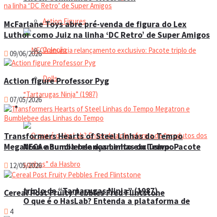
Action Figures
McFarlane Toys abre pré-venda de figura do Lex
Luthor como Juiz na linha ‘DC Retro’ de Super Amigos
Coleção
09/06/2026
Dolls
Action figure Professor Pyg
07/05/2026
Manual do colecionador
Transformers Hearts of Steel Linhas do Tempo
NECA anuncia relançamento exclusivo: Pacote
Megatron e Bumblebee das Linhas do Tempo
12/05/2026
triplo de “Tartarugas Ninja” (1987)
Cereal Post Fruity Pebbles Fred Flintstone
O que é o HasLab? Entenda a plataforma de
4