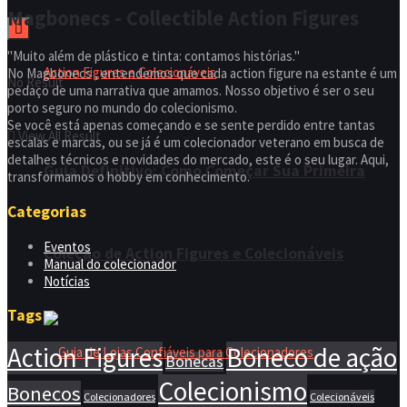
Magbonecs - Collectible Action Figures
"Muito além de plástico e tinta: contamos histórias."
No Magbonecs , entendemos que cada action figure na estante é um
No Result
pedaço de uma narrativa que amamos. Nosso objetivo é ser o seu
porto seguro no mundo do colecionismo.
Se você está apenas começando e se sente perdido entre tantas
View All Result
escalas e marcas, ou se já é um colecionador veterano em busca de
detalhes técnicos e novidades do mercado, este é o seu lugar. Aqui,
Guia Definitivo: Como Começar Sua Primeira
transformamos o hobby em conhecimento.
Categorias
Eventos
Coleção de Action Figures e Colecionáveis
Manual do colecionador
Notícias
Tags
Action Figures
Boneco de ação
Bonecas
Colecionismo
Bonecos
Colecionadores
Colecionáveis