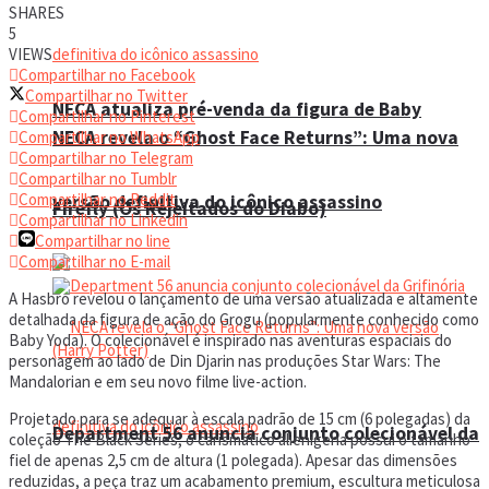
SHARES
5
VIEWS
Compartilhar no Facebook
Compartilhar no Twitter
NECA atualiza pré-venda da figura de Baby
Compartilhar no Pinterest
NECA revela o “Ghost Face Returns”: Uma nova
Compartilhar no WhatsApp
Compartilhar no Telegram
Compartilhar no Tumblr
Compartilhar no Reddit
versão definitiva do icônico assassino
Firefly (Os Rejeitados do Diabo)
Compartilhar no Linkedin
Compartilhar no line
Compartilhar no E-mail
A Hasbro revelou o lançamento de uma versão atualizada e altamente
detalhada da figura de ação do Grogu (popularmente conhecido como
Baby Yoda). O colecionável é inspirado nas aventuras espaciais do
personagem ao lado de Din Djarin nas produções Star Wars: The
Mandalorian e em seu novo filme live-action.
Projetado para se adequar à escala padrão de 15 cm (6 polegadas) da
Department 56 anuncia conjunto colecionável da
coleção The Black Series, o carismático alienígena possui o tamanho
fiel de apenas 2,5 cm de altura (1 polegada). Apesar das dimensões
reduzidas, a peça traz um acabamento premium, escultura meticulosa