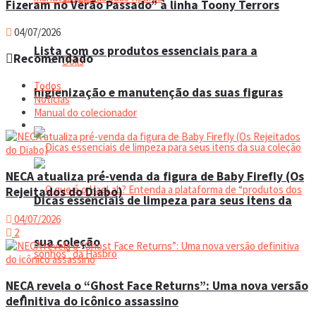
Fizeram no Verão Passado” à linha Toony Terrors
04/07/2026
Lista com os produtos essenciais para a
Recomendado
Dolls
Todos
higienização e manutenção das suas figuras
Notícias
Manual do colecionador
Manual do colecionador
NECA atualiza pré-venda da figura de Baby Firefly (Os
Rejeitados do Diabo)
Dicas essenciais de limpeza para seus itens da
04/07/2026
2
sua coleção
NECA revela o “Ghost Face Returns”: Uma nova versão
Espaço do colecionador
definitiva do icônico assassino