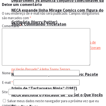
Department 56 anuncia conjunto colecionável da
Deixe um comentário
NECA expande linha Mirage Comics com figura do
O seu endereço de e-mail não será publicado.
Campos obrigatórios
são marcados com
*
Grifinória (Harry Potter)
Shock Commando Triceraton
Comentário
*
Nome
*
NECA anuncia relançamento exclusivo: Pacote
E-mail
*
triplo de “Tartarugas Ninja” (1987)
Site
NECA adiciona o Pescador de “Eu Sei o Que Vocês
Salvar meus dados neste navegador para a próxima vez que eu
comentar.