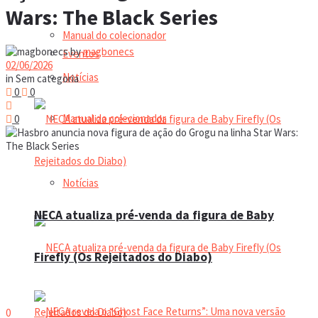
Wars: The Black Series
Manual do colecionador
by
magbonecs
Eventos
02/06/2026
Notícias
in
Sem categoria
0
0
Manual do colecionador
0
Notícias
NECA atualiza pré-venda da figura de Baby
Firefly (Os Rejeitados do Diabo)
0