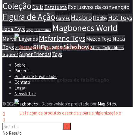
Coleção
Exclusivos da convenção
Dolls
Estatueta
Guia de Lojas Confiáveis para Colecionadores
Figura de Ação
Hasbro
Hot Toys
Hobby
Games
Magbonecs World
Jada Toys
Jogos
Leilão online
Mcfarlane Toys
Neca
Marvel Legends
Mezco Toyz
Sideshow
SHFiguarts
Toys
Storm Collectibles
Programação
Super Friends!
Toys
Super7
Sobre
Parcerias
Política de Privacidade
Dicas para evitar golpes de falsificação
Contato
Logar
Newsletter
© 2026
Magbonecs
- Desenvolvido e projetado por
Mag Sites
.
No Result