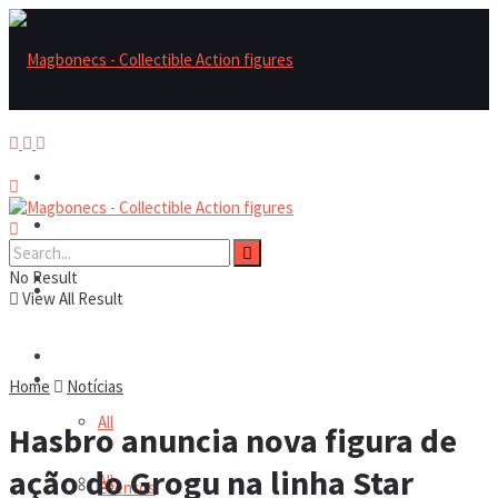
Magbonecs – Collectible Action Figures
Magbonecs – Collectible Action Figures
No Result
Reviews
Reviews
View All Result
Notícias
Notícias
Home
Notícias
All
Hasbro anuncia nova figura de
ação do Grogu na linha Star
All
Eventos