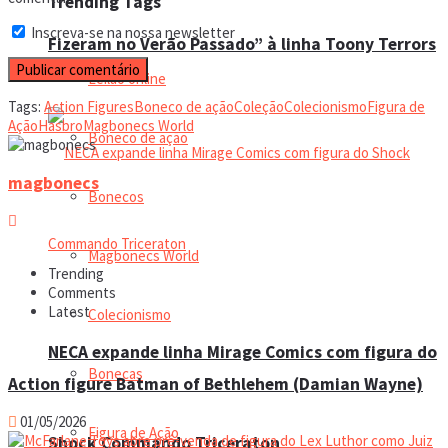
Trending Tags
Inscreva-se na nossa newsletter
Fizeram no Verão Passado” à linha Toony Terrors
Leilão online
Tags:
Action Figures
Boneco de ação
Coleção
Colecionismo
Figura de
Ação
Hasbro
Magbonecs World
Boneco de ação
magbonecs
Bonecos
Magbonecs World
Trending
Comments
Latest
Colecionismo
NECA expande linha Mirage Comics com figura do
Bonecas
Action figure Batman of Bethlehem (Damian Wayne)
01/05/2026
Figura de Ação
Shock Commando Triceraton