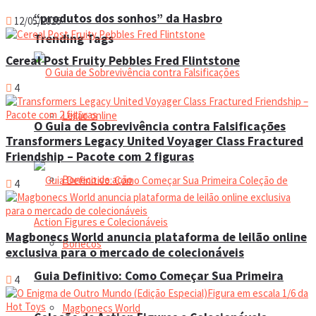
“produtos dos sonhos” da Hasbro
12/05/2026
Trending Tags
Cereal Post Fruity Pebbles Fred Flintstone
4
Leilão online
O Guia de Sobrevivência contra Falsificações
Transformers Legacy United Voyager Class Fractured
Friendship – Pacote com 2 figuras
Boneco de ação
4
Magbonecs World anuncia plataforma de leilão online
Bonecos
exclusiva para o mercado de colecionáveis
Guia Definitivo: Como Começar Sua Primeira
4
Magbonecs World