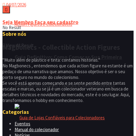
04/07/2026
2
Seja Membro
Faça seu cadastro
No Result
Sobre nós
View All Result
Magbonecs - Collectible Action Figures
Guia Definitivo: Como Começar Sua Primeira
"Muito além de plástico e tinta: contamos histórias."
No Magbonecs , entendemos que cada action figure na estante é um
pedaço de uma narrativa que amamos. Nosso objetivo é ser o seu
porto seguro no mundo do colecionismo.
Se você está apenas começando e se sente perdido entre tantas
Coleção de Action Figures e Colecionáveis
escalas e marcas, ou se já é um colecionador veterano em busca de
detalhes técnicos e novidades do mercado, este é o seu lugar. Aqui,
transformamos o hobby em conhecimento.
Categorias
Eventos
Manual do colecionador
Notícias