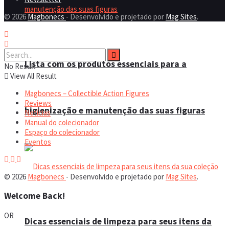
© 2026
Magbonecs
- Desenvolvido e projetado por
Mag Sites
.
Lista com os produtos essenciais para a
No Result
View All Result
Magbonecs – Collectible Action Figures
Reviews
higienização e manutenção das suas figuras
Notícias
Manual do colecionador
Espaço do colecionador
Eventos
© 2026
Magbonecs
- Desenvolvido e projetado por
Mag Sites
.
Welcome Back!
OR
Dicas essenciais de limpeza para seus itens da