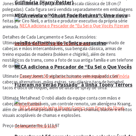
Grifinória (Harry Potter)
Jones e Metalhead —, projetados na escala clássica de 18 cm (7
polegadas). Cada figura será vendida separadamente em embalagens
NECA revela o “Ghost Face Returns”: Uma nova
premium para colecionadores, decoradas com ilustrações exclusivas
feitas por Ciro Nieli, o artista e produtor executivo da própria série
animada.
Detalhes de Cada Lançamento e Seus Acessórios:
versão definitiva do icônico assassino
Ultimate Splinter: O mentor das tartarugas vem acompanhado de
cabeças e mãos intercambiáveis, sua bengala clássica, armas de
treino espadas de madeira (bokken e chigiriki), além de itens
nostálgicos da trama, como a foto de sua antiga família e um telefone
de queijo.
NECA adiciona o Pescador de “Eu Sei o Que Vocês
Ultimate Casey Jones: O vigilante humano vem equipado com
cabeças alternativas, mãos extras, seu clássico taco de beisebol,
Fizeram no Verão Passado” à linha Toony Terrors
tacos e disco de hóquei, além de latas de spray de tinta.
Ultimate Metalhead: O robô aliado da equipe conta com mãos e
cabeças intercambiáveis, um controle remoto, um alienígena Kraang,
além de um arsenal pesado que inclui lança-chamas, blaster e efeitos
visuais acopláveis de chamas e explosões.
Preço de lançamento: $ 113,97