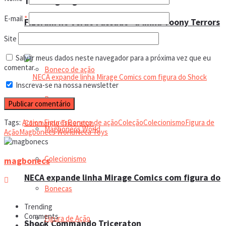
Trending Tags
E-mail
*
Fizeram no Verão Passado” à linha Toony Terrors
Site
Leilão online
Salvar meus dados neste navegador para a próxima vez que eu
comentar.
Boneco de ação
Inscreva-se na nossa newsletter
Bonecos
Tags:
Action Figures
Boneco de ação
Coleção
Colecionismo
Figura de
Magbonecs World
Ação
Magbonecs World
Neca Toys
Colecionismo
magbonecs
NECA expande linha Mirage Comics com figura do
Bonecas
Trending
Comments
Figura de Ação
Shock Commando Triceraton
Latest