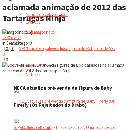
aclamada animação de 2012 das
Manual do colecionador
Tartarugas Ninja
Eventos
Notícias
by
magbonecs
28/05/2026
in
Sem categoria
Manual do colecionador
0
0
0
Notícias
NECA atualiza pré-venda da figura de Baby
Firefly (Os Rejeitados do Diabo)