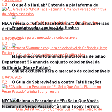
2
O que é o HasLab? Entenda a plataforma de
Eventos
NECA revela o “Ghost Face Returns”: Uma nova versão
“produtos dos sonhos” da Hasbro
definitiva do icônico assassino
04/07/2026
2
Magbonecs World anuncia plataforma de leilão
Department 56 anuncia conjunto colecionável da
Grifinória (Harry Potter)
online exclusiva para o mercado de colecionáveis
04/07/2026
O Guia de Sobrevivência contra Falsificações
2
NECA adiciona o Pescador de “Eu Sei o Que Vocês
Fizeram no Verão Passado” à linha Toony Terrors