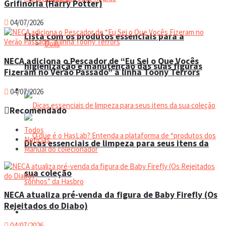
Grifinória (Harry Potter)
04/07/2026
Lista com os produtos essenciais para a
Dolls
NECA adiciona o Pescador de “Eu Sei o Que Vocês
higienização e manutenção das suas figuras
Fizeram no Verão Passado” à linha Toony Terrors
Manual do colecionador
04/07/2026
Recomendado
Todos
Notícias
Dicas essenciais de limpeza para seus itens da
Manual do colecionador
sua coleção
NECA atualiza pré-venda da figura de Baby Firefly (Os
Rejeitados do Diabo)
Espaço do colecionador
04/07/2026