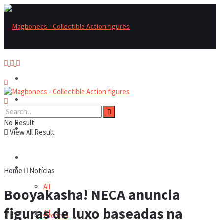
Magbonecs – Collectible Action Figures
Magbonecs – Collectible Action Figures
No Result
Reviews
Reviews
View All Result
Notícias
Notícias
Home
Notícias
All
Booyakasha! NECA anuncia
figuras de luxo baseadas na
All
Eventos