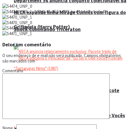
Department 56 anuncia conjunto colecionável da
NECA expande linha Mirage Comics com figura do
Grifinória (Harry Potter)
Shock Commando Triceraton
Deixe um comentário
O seu endereço de e-mail não será publicado.
Campos obrigatórios
são marcados com
*
Comentário
*
NECA anuncia relançamento exclusivo: Pacote
triplo de “Tartarugas Ninja” (1987)
NECA adiciona o Pescador de “Eu Sei o Que Vocês
Nome
*