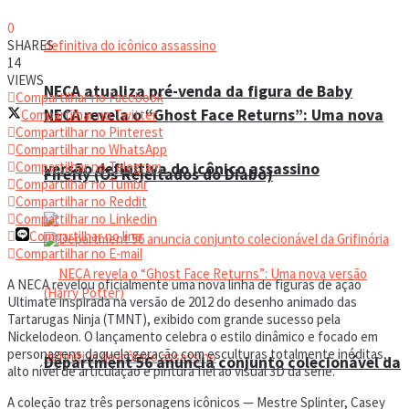
0
SHARES
14
VIEWS
NECA atualiza pré-venda da figura de Baby
Compartilhar no Facebook
NECA revela o “Ghost Face Returns”: Uma nova
Compartilhar no Twitter
Compartilhar no Pinterest
Compartilhar no WhatsApp
Compartilhar no Telegram
versão definitiva do icônico assassino
Firefly (Os Rejeitados do Diabo)
Compartilhar no Tumblr
Compartilhar no Reddit
Compartilhar no Linkedin
Compartilhar no line
Compartilhar no E-mail
A NECA revelou oficialmente uma nova linha de figuras de ação
Ultimate inspirada na versão de 2012 do desenho animado das
Tartarugas Ninja (TMNT), exibido com grande sucesso pela
Nickelodeon. O lançamento celebra o estilo dinâmico e focado em
personagens daquela geração com esculturas totalmente inéditas,
Department 56 anuncia conjunto colecionável da
alto nível de articulação e pintura fiel ao visual 3D da série.
A coleção traz três personagens icônicos — Mestre Splinter, Casey