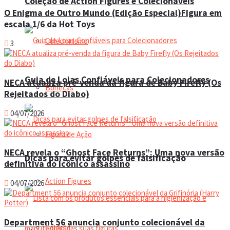
Coleção de Action Figures e Colecionáveis
O Enigma de Outro Mundo (Edição Especial)Figura em
escala 1/6 da Hot Toys
Colecionismo
3
Guia de Lojas Confiáveis para Colecionadores
NECA atualiza pré-venda da figura de Baby Firefly (Os
Bonecas
Rejeitados do Diabo)
04/07/2026
Figura de Ação
NECA revela o “Ghost Face Returns”: Uma nova versão
Dicas para evitar golpes de falsificação
definitiva do icônico assassino
Action Figures
04/07/2026
Department 56 anuncia conjunto colecionável da
Coleção