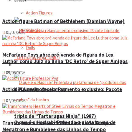
Action Figures
Action figure Batman of Bethlehem (Damian Wayne)
Coleção
01/05/2026
Dolls
McFarlane Toys abre pré-venda de figura do Lex
Luthor como Juiz na linha ‘DC Retro’ de Super Amigos
Manual do colecionador
09/06/2026
NECA anuncia relançamento exclusivo: Pacote
Action figure Professor Pyg
07/05/2026
triplo de “Tartarugas Ninja” (1987)
O que é o HasLab? Entenda a plataforma de
Transformers Hearts of Steel Linhas do Tempo
Megatron e Bumblebee das Linhas do Tempo