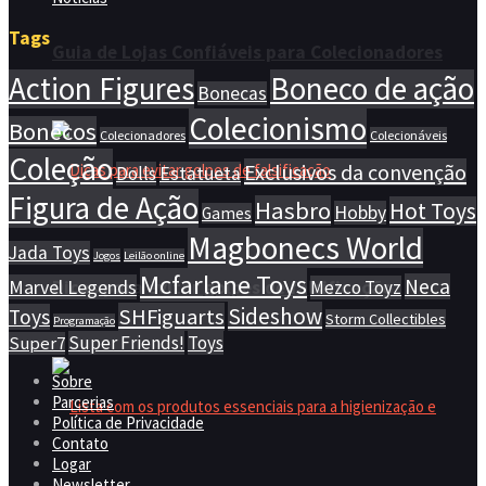
Tags
Guia de Lojas Confiáveis para Colecionadores
Action Figures
Boneco de ação
Bonecas
Colecionismo
Bonecos
Colecionadores
Colecionáveis
Coleção
Exclusivos da convenção
Dolls
Estatueta
Figura de Ação
Hasbro
Hot Toys
Hobby
Games
Magbonecs World
Jada Toys
Jogos
Leilão online
Mcfarlane Toys
Neca
Marvel Legends
Mezco Toyz
Dicas para evitar golpes de falsificação
Sideshow
SHFiguarts
Toys
Storm Collectibles
Programação
Super Friends!
Toys
Super7
Sobre
Parcerias
Política de Privacidade
Contato
Logar
Newsletter