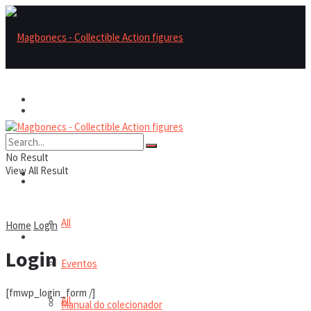
Magbonecs – Collectible Action Figures
Magbonecs – Collectible Action Figures
Reviews
No Result
View All Result
Reviews
Notícias
All
Home
Login
Notícias
Login
Eventos
[fmwp_login_form /]
All
Manual do colecionador