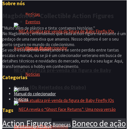
Sobre nós
Notícias
Magbonecs - Collectible Action Figures
Eventos
"Muito além de plástico e tinta: contamos histórias."
No Magbonecs , entendemos que cada action figure na estante é um
pedaço de uma narrativa que amamos. Nosso objetivo é ser o seu
porto seguro no mundo do colecionismo.
Manual do colecionador
Se você está apenas começando e se sente perdido entre tantas
escalas e marcas, ou se já é um colecionador veterano em busca de
detalhes técnicos e novidades do mercado, este é o seu lugar. Aqui,
transformamos o hobby em conhecimento.
NECA atualiza pré-venda da figura de Baby
Notícias
Categorias
Firefly (Os Rejeitados do Diabo)
Eventos
Manual do colecionador
Notícias
Tags
Action Figures
Boneco de ação
Bonecas