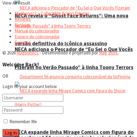
View All Result
Magbonecs – Collectible Action Figures
NECA revela o “Ghost Face Returns”: Uma nova
Reviews
Notícias
Manual do colecionador
Espaço do colecionador
Eventos
versão definitiva do icônico assassino
NECA adiciona o Pescador de “Eu Sei o Que Vocês
© 2026
Magbonecs
- Desenvolvido e projetado por
Mag Sites
.
Welcome Back!
Fizeram no Verão Passado” à linha Toony Terrors
OR
Login to your account below
Remember Me
NECA expande linha Mirage Comics com figura do