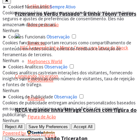
✖
Leilão online
►
Cookies Necessários
Sempre Ativo
Cookies necessários ativam recursos essenciais do site como logins
Fizeram no Verão Passado” à linha Toony Terrors
seguros e ajustes de preferências de consentimento. Eles não
armazenam dados pessoais.
Boneco de ação
Nenhum
►
Cookies Funcionais
Observação
Cookies funcionais suportam recursos como compartilhamento de
Bonecos
conteúdo em redes sociais, coleta de feedback e ativação de
ferramentas de terceiros.
Nenhum
Magbonecs World
►
Cookies Analíticos
Observação
Cookies analíticos rastreiam interações dos visitantes, fornecendo
insights sobre métricas como número de visitantes, taxa de rejeição
Colecionismo
e fontes de tráfego.
Nenhum
►
Cookies de Publicidade
Observação
Bonecas
Cookies de publicidade entregam anúncios personalizados baseados
em suas visitas anteriores e analisam a eficácia das campanhas
NECA expande linha Mirage Comics com figura do
publicitárias.
Figura de Ação
Nenhum
Reject All
Save My Preferences
Accept All
Powered by
Action Figures
Shock Commando Triceraton