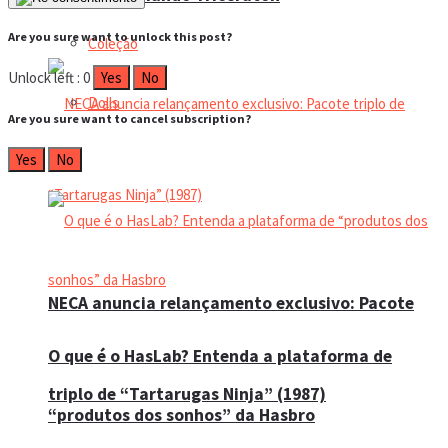
Are you sure want to unlock this post?
Coleção
Unlock left : 0
Yes
No
Dolls
Are you sure want to cancel subscription?
Yes
No
Manual do colecionador
NECA anuncia relançamento exclusivo: Pacote
O que é o HasLab? Entenda a plataforma de
triplo de “Tartarugas Ninja” (1987)
“produtos dos sonhos” da Hasbro