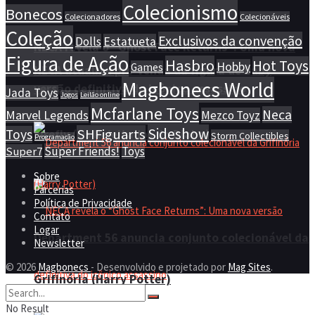
Colecionismo
Bonecos
Colecionadores
Colecionáveis
Coleção
Exclusivos da convenção
Dolls
Estatueta
NECA revela o “Ghost Face Returns”: Uma nova
Figura de Ação
Hasbro
Hot Toys
Hobby
Games
NECA atualiza pré-venda da figura de Baby
Magbonecs World
versão definitiva do icônico assassino
Jada Toys
Jogos
Leilão online
Mcfarlane Toys
Neca
Marvel Legends
Mezco Toyz
Sideshow
SHFiguarts
Toys
Firefly (Os Rejeitados do Diabo)
Storm Collectibles
Programação
Super Friends!
Toys
Super7
Sobre
Parcerias
Política de Privacidade
Contato
Logar
Department 56 anuncia conjunto colecionável da
Newsletter
© 2026
Magbonecs
- Desenvolvido e projetado por
Mag Sites
.
Grifinória (Harry Potter)
No Result