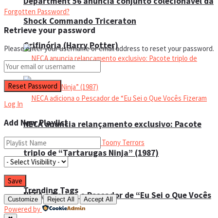
Department 56 anuncia conjunto colecionável da
Forgotten Password?
Shock Commando Triceraton
Retrieve your password
Grifinória (Harry Potter)
Please enter your username or email address to reset your password.
Log In
Add New Playlist
NECA anuncia relançamento exclusivo: Pacote
triplo de “Tartarugas Ninja” (1987)
Trending Tags
NECA adiciona o Pescador de “Eu Sei o Que Vocês
Customize
Reject All
Accept All
Powered by